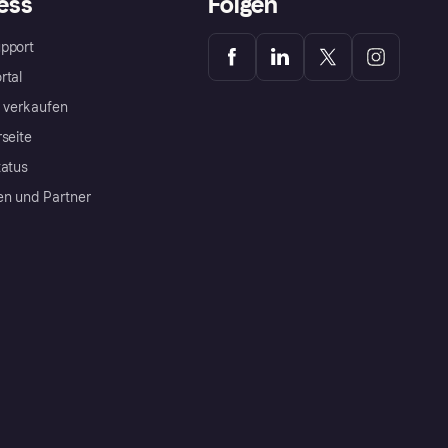
ess
Folgen
pport
rtal
a verkaufen
rseite
tatus
en und Partner