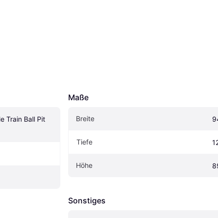
Maße
Breite
 Train Ball Pit 
9
Tiefe
1
Höhe
8
Sonstiges