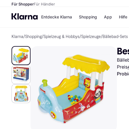
Für Shopper
Für Händler
Entdecke Klarna
Shopping
App
Hilfe
Klarna
/
Shopping
/
Spielzeug & Hobbys
/
Spielzeuge
/
Bällebad-Sets
Zahlungsmethoden
Shops
Zahlungsmethoden
Kaufla
Bes
Sofort bezahlen
eBay
Bezahle in 3
Temu
Bälle
Teilzahlungen
Samsu
Bezahle in bis zu 30
SHEIN
Preis
Tagen
Probi
Ratenzahlung
Alle Shops