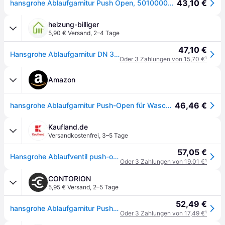
43,10 €
hansgrohe Ablaufgarnitur Push Open, 50100000, Farbe: Chrom
heizung-billiger
5,90 € Versand
,
2–4 Tage
47,10 €
Hansgrohe Ablaufgarnitur DN 32, Push-Open für Waschtisch-, Bidetmischer, Chrom 50100000
Oder 3 Zahlungen von 15,70 €
¹
Amazon
46,46 €
hansgrohe Ablaufgarnitur Push-Open für Waschbecken und Bidet mit Überlauf, Chrom
Kaufland.de
Versandkostenfrei
,
3–5 Tage
57,05 €
Hansgrohe Ablaufventil push-open DN32 chrom, f. Becken mit Überlaufloch
Oder 3 Zahlungen von 19,01 €
¹
CONTORION
5,95 € Versand
,
2–5 Tage
52,49 €
hansgrohe Ablaufgarnitur Push-op, f WT- und Bidetmischer, chrom
Oder 3 Zahlungen von 17,49 €
¹