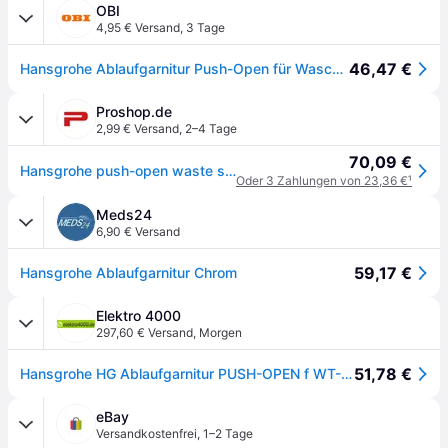
OBI
4,95 € Versand
,
3 Tage
46,47 €
Hansgrohe Ablaufgarnitur Push-Open für Waschtisch- und Bidetmischer Chrom
Proshop.de
2,99 € Versand
,
2–4 Tage
70,09 €
Hansgrohe push-open waste set for basin and bidet mixers
Oder 3 Zahlungen von 23,36 €
¹
Meds24
6,90 € Versand
59,17 €
Hansgrohe Ablaufgarnitur Chrom
Elektro 4000
297,60 € Versand
,
Morgen
51,78 €
Hansgrohe HG Ablaufgarnitur PUSH-OPEN f WT- u Bi-Mi chr 50100000
eBay
Versandkostenfrei
,
1–2 Tage