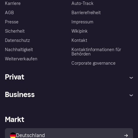
Karriere
Auto-Track
AGB
Barrierefreiheit
Presse
Impressum
Sicherheit
Wikipink
Datenschutz
Kontakt
Nachhaltigkeit
Kontaktinformationen für
Behörden
Weiterverkaufen
Corporate governance
Privat
Hilfe
Beschwerden
Business
Einloggen
Sicher shoppen mit Klarna
Händlersupport
Entwicklerseite
Mit Klarna einkaufen
Festgeld
Händlerportal
Betriebsstatus
Markt
Klarna App
Datenschutzeinstellungen
Mit Klarna verkaufen
Plattformen und Partner
Shops entdecken
Dein Widerrufsrecht
Deutschland
Käuferschutzrichtlinie