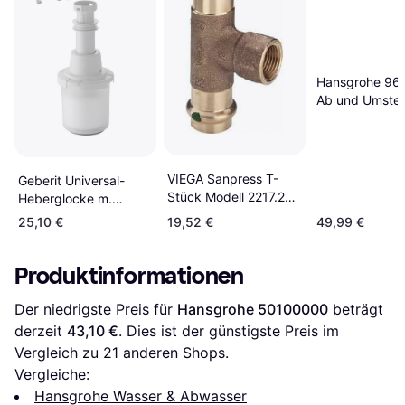
Hansgrohe 96
Ab und Umstell
VIEGA Sanpress T-
Geberit Universal-
Stück Modell 2217.2
Heberglocke m.
28mmxDN15(1/2)x28mm
Teleskop-Standrohr f.
25,10 €
19,52 €
49,99 €
AP-und UP-Spülk.
Ref.Nr240.113.00.1
Produktinformationen
Der niedrigste Preis für 
Hansgrohe 50100000
 beträgt 
derzeit 
43,10 €
. Dies ist der günstigste Preis im 
Vergleich zu 
21
 anderen Shops.
Vergleiche:
Hansgrohe Wasser & Abwasser