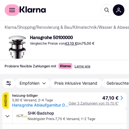
Für Shopper
Für Händler
Klarna
/
Shopping
/
Renovierung & Bau
/
Klimatechnik
/
Wasser & Abwas
Hansgrohe 50100000
Vergleiche Preise von
43,10 €
bis
75,00 €
Probiere flexible Zahlungen mit
Lerne wie
Empfohlen
Preis inklusive Versand
Gebrauchte
heizung-billiger
ANZEIGE
47,10 €
5,90 € Versand
,
2–4 Tage
Oder 3 Zahlungen von 15,70 €
¹
Hansgrohe Ablaufgarnitur DN 32, Push-Open für Waschtisch-, Bidetmischer, Chrom 50100000
SHK-Badshop
·
Niedrigster Preis
7,70 € Versand
,
1–2 Tage