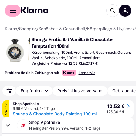
Für Shopper
Für Händler
Klarna
/
Shopping
/
Schönheit & Gesundheit
/
Körperpflege & Hygiene
/
Shunga Erotic Art Vanilla & Chocolate 
Temptation 100ml
Körperbemalung, 100ml, Aromatisiert, Geschmack/Geruch: 
Vanille, Schokolade, 100ml, Aromatisiert, 
Geschmack/Geruch: Vanille, Schokolade
Vergleiche Preise von
12,53 €
bis
27,17 €
Probiere flexible Zahlungen mit
Lerne wie
Empfohlen
Preis inklusive Versand
Gebrauchte
Shop Apotheke
ANZEIGE
12,53 €
9,99 € Versand
,
1–2 Tage
125,30 €/L
Shunga & Chocolate Body Painting 100 ml
Shop Apotheke
·
Niedrigster Preis
9,99 € Versand
,
1–2 Tage