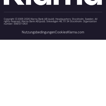
Copyright © 2005-2026 Klarna Bank AB (publ). Headquarters: Stockholm, Sweden. All
rights reserved. Klarna Bank AB (publ). Sveavägen 46, 111 34 Stockholm. Organization
number: 556737-0431
Nutzungsbedingungen
Cookies
Klarna.com