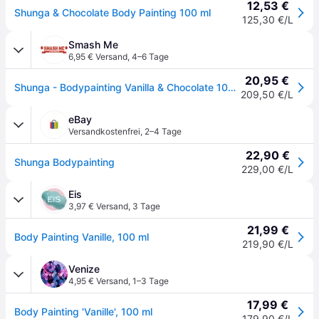
12,53 €
Shunga & Chocolate Body Painting 100 ml
125,30 €/L
Smash Me
6,95 € Versand
,
4–6 Tage
20,95 €
Shunga - Bodypainting Vanilla & Chocolate 100 ml
209,50 €/L
eBay
Versandkostenfrei
,
2–4 Tage
22,90 €
Shunga Bodypainting
229,00 €/L
Eis
3,97 € Versand
,
3 Tage
21,99 €
Body Painting Vanille, 100 ml
219,90 €/L
Venize
4,95 € Versand
,
1–3 Tage
17,99 €
Body Painting 'Vanille', 100 ml
179,90 €/L