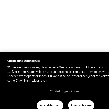
Cookies und Datenschutz
Wir verwenden Cookies, damit unsere Website optimal funktioniert, und um
Surfverhalten zu analysieren und zu personalisieren. Außerdem teilen wir 
unseren Werbepartner:innen. Du kannst deine Präferenzen jederzeit verwa
deine Einwilligung widerrufen.
Einstellungen ändern
Alle ablehnen
Alles zulassen