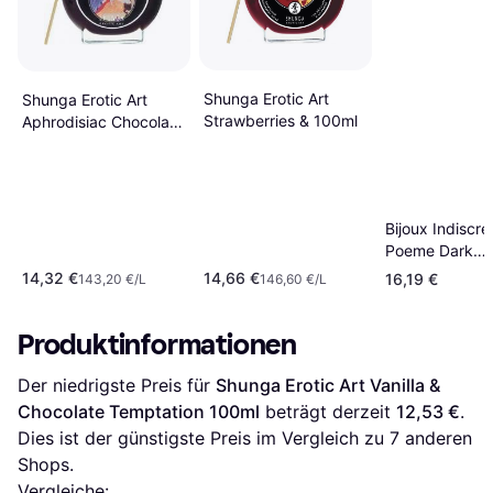
Shunga Erotic Art
Shunga Erotic Art
Strawberries & 100ml
Aphrodisiac Chocolate
100ml
Bijoux Indiscre
Poeme Dark
Chocolate
14,32 €
14,66 €
16,19 €
143,20 €/L
146,60 €/L
Produktinformationen
Der niedrigste Preis für 
Shunga Erotic Art Vanilla & 
Chocolate Temptation 100ml
 beträgt derzeit 
12,53 €
. 
Dies ist der günstigste Preis im Vergleich zu 
7
 anderen 
Shops.
Vergleiche: