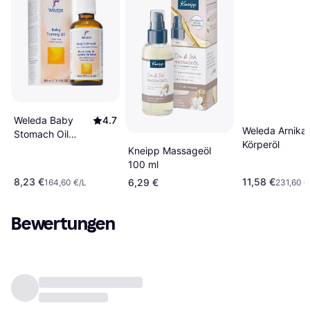
Weleda Baby
4.7
Weleda Arnika
Stomach Oil
Körperöl
50ml
Kneipp Massageöl
100 ml
8,23 €
11,58 €
6,29 €
164,60 €/L
231,60 €
Bewertungen