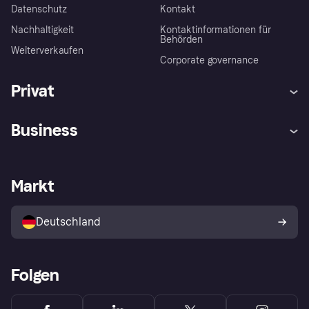
Datenschutz
Kontakt
Nachhaltigkeit
Kontaktinformationen für
Behörden
Weiterverkaufen
Corporate governance
Privat
Hilfe
Beschwerden
Business
Einloggen
Sicher shoppen mit Klarna
Händlersupport
Entwicklerseite
Mit Klarna einkaufen
Festgeld
Händlerportal
Betriebsstatus
Markt
Klarna App
Datenschutzeinstellungen
Mit Klarna verkaufen
Plattformen und Partner
Shops entdecken
Dein Widerrufsrecht
Deutschland
Käuferschutzrichtlinie
Folgen