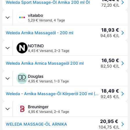
Weleda Sport Massage-Öl Arnika 200 ml Öl
72,20 €/L
vitalabo
5,29 € Versand
,
4 Tage
18,93 €
Weleda Arnika Massageöl - 200 ml
94,65 €/L
NOTINO
4,45 € Versand
,
2–3 Tage
16,50 €
Weleda Arnika Arnica Massageöl 200 ml
82,50 €/L
Douglas
4,95 € Versand
,
1–3 Tage
18,49 €
Weleda - Arnika Massage-Öl Körperöl 200 ml (92.45 € / 1 l)
92,45 €/L
Breuninger
4,95 € Versand
,
2–4 Tage
20,95 €
WELEDA MASSAGE-ÖL ARNIKA
104,75 €/L