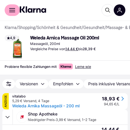
Für Shopper
Für Händler
Klarna
/
Shopping
/
Schönheit & Gesundheit
/
Gesundheit
/
Massage- & 
Weleda Arnica Massage Oil 200ml
4,9
Massageöl, 200ml
Vergleiche Preise von
14,44 €
bis
28,39 €
Probiere flexible Zahlungen mit
Lerne wie
Versionen
Empfohlen
Preis inklusive Versan
vitalabo
ANZEIGE
18,93 €
5,29 € Versand
,
4 Tage
94,65 €/L
Weleda Arnika Massageöl - 200 ml
Shop Apotheke
·
Niedrigster Preis
3,99 € Versand
,
1–2 Tage
14,44 €