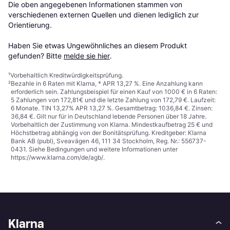
Die oben angegebenen Informationen stammen von 
verschiedenen externen Quellen und dienen lediglich zur 
Orientierung.

Haben Sie etwas Ungewöhnliches an diesem Produkt 
gefunden? Bitte 
melde sie hier
.
¹
Vorbehaltlich Kreditwürdigkeitsprüfung.
²
Bezahle in 6 Raten mit Klarna, * APR 13,27 %. Eine Anzahlung kann
erforderlich sein. Zahlungsbeispiel für einen Kauf von 1000 € in 6 Raten:
5 Zahlungen von 172,81€ und die letzte Zahlung von 172,79 €. Laufzeit:
6 Monate. TIN 13,27% APR 13,27 %. Gesamtbetrag: 1036,84 €. Zinsen:
36,84 €. Gilt nur für in Deutschland lebende Personen über 18 Jahre.
Vorbehaltlich der Zustimmung von Klarna. Mindestkaufbetrag 25 € und
Höchstbetrag abhängig von der Bonitätsprüfung. Kreditgeber: Klarna
Bank AB (publ), Sveavägen 46, 111 34 Stockholm, Reg. Nr.: 556737-
0431. Siehe Bedingungen und weitere Informationen unter
https://www.klarna.com/de/agb/
.
Klarna