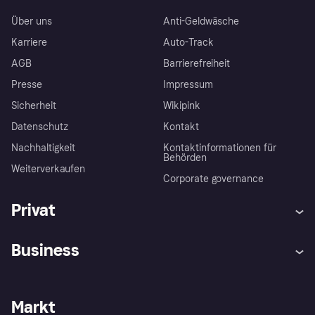
Über uns
Anti-Geldwäsche
Karriere
Auto-Track
AGB
Barrierefreiheit
Presse
Impressum
Sicherheit
Wikipink
Datenschutz
Kontakt
Nachhaltigkeit
Kontaktinformationen für
Behörden
Weiterverkaufen
Corporate governance
Privat
Hilfe
Beschwerden
Business
Einloggen
Sicher shoppen mit Klarna
Händlersupport
Entwicklerseite
Mit Klarna einkaufen
Festgeld
Händlerportal
Betriebsstatus
Markt
Klarna App
Datenschutzeinstellungen