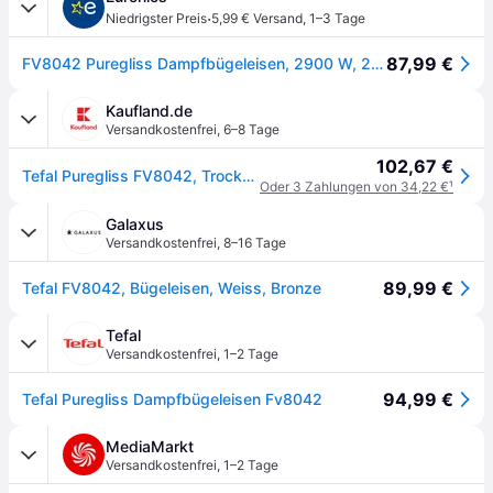
·
Niedrigster Preis
5,99 € Versand
,
1–3 Tage
87,99 €
FV8042 Puregliss Dampfbügeleisen, 2900 W, 270 g/min Dampfstoß, 120 g/min Dampfproduktion, Durilium-Bügelsohle mit Actif-Linien, 1000 ml Wassertank
Kaufland.de
Versandkostenfrei
,
6–8 Tage
102,67 €
Tefal Puregliss FV8042, Trocken- & Dampfbügeleisen, Durilium AirGlide Autoclean soleplate, 2 m, 280 g/min, Bronze, Weiß, 50 g/min
Oder 3 Zahlungen von 34,22 €
¹
Galaxus
Versandkostenfrei
,
8–16 Tage
89,99 €
Tefal FV8042, Bügeleisen, Weiss, Bronze
Tefal
Versandkostenfrei
,
1–2 Tage
94,99 €
Tefal Puregliss Dampfbügeleisen Fv8042
MediaMarkt
Versandkostenfrei
,
1–2 Tage