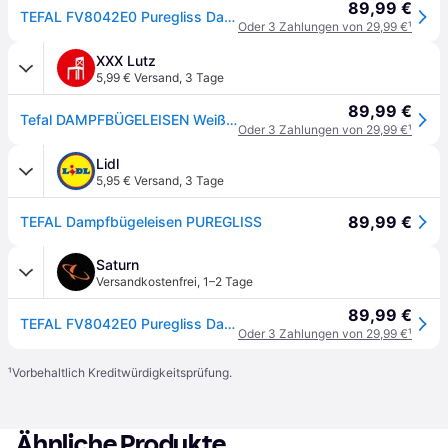
89,99 €
TEFAL FV8042E0 Puregliss Dampfbügeleisen (2900 Watt, Durilium Airglide Autoclean)
Oder 3 Zahlungen von 29,99 €
¹
XXX Lutz
5,99 € Versand
,
3 Tage
89,99 €
Tefal DAMPFBÜGELEISEN Weiß, Hellblau
Oder 3 Zahlungen von 29,99 €
¹
Lidl
5,95 € Versand
,
3 Tage
89,99 €
TEFAL Dampfbügeleisen PUREGLISS
Saturn
Versandkostenfrei
,
1–2 Tage
89,99 €
TEFAL FV8042E0 Puregliss Dampfbügeleisen (2900 Watt, Durilium Airglide Autoclean)
Oder 3 Zahlungen von 29,99 €
¹
¹
Vorbehaltlich Kreditwürdigkeitsprüfung.
Ähnliche Produkte