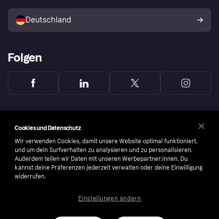
Mit Klarna verkaufen
Plattformen und Partner
Shops entdecken
Dein Widerrufsrecht
Deutschland
Käuferschutzrichtlinie
Folgen
Cookies und Datenschutz
Wir verwenden Cookies, damit unsere Website optimal funktioniert,
und um dein Surfverhalten zu analysieren und zu personalisieren.
Außerdem teilen wir Daten mit unseren Werbepartner:innen. Du
kannst deine Präferenzen jederzeit verwalten oder deine Einwilligung
widerrufen.
Einstellungen ändern
Copyright © 2005-2026 Klarna Bank AB (publ). Headquarters: Stockholm, Sweden. All
rights reserved. Klarna Bank AB (publ). Sveavägen 46, 111 34 Stockholm. Organization
number: 556737-0431