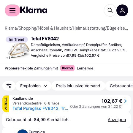
Für Shopper
Für Händler
Klarna
/
Shopping
/
Möbel & Haushalt
/
Heimausstattung
/
Bügeleisen & Dampfbügeleisen
Tefal FV8042
Im Trend
Dampfbügeleisen, Vertikaldampf, Dampfpuffer, Sprüher, 
Abschaltautomatik, 2900 W, Dampfkapazität: 1.8 oz,9.1 fl 
oz 5.3 " 6.3 "
Vergleiche Preise von
87,99 €
bis
102,67 €
+
1
Probiere flexible Zahlungen mit
Lerne wie
Empfohlen
Preis inklusive Versand
Gebrauchte
Kaufland.de
ANZEIGE
102,67 €
Versandkostenfrei
,
6–8 Tage
Oder 3 Zahlungen von 34,22 €
¹
Tefal Puregliss FV8042, Trocken- & Dampfbügeleisen, Durilium AirGlide Autoclean soleplate, 2 m, 280 g/min, Bronze, Weiß, 50 g/min
Gebraucht ab 
84,99 €
 erhältlich.
Anzeigen
Euronics