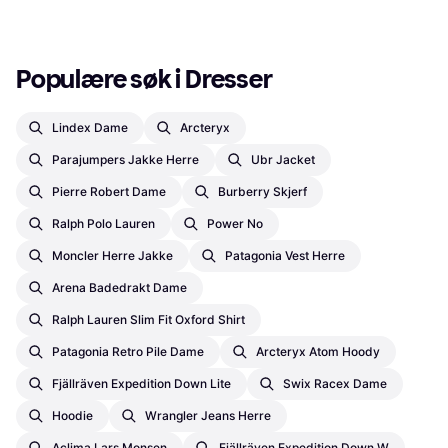
Populære søk i Dresser
Lindex Dame
Arcteryx
Parajumpers Jakke Herre
Ubr Jacket
Pierre Robert Dame
Burberry Skjerf
Ralph Polo Lauren
Power No
Moncler Herre Jakke
Patagonia Vest Herre
Arena Badedrakt Dame
Ralph Lauren Slim Fit Oxford Shirt
Patagonia Retro Pile Dame
Arcteryx Atom Hoody
Fjällräven Expedition Down Lite
Swix Racex Dame
Hoodie
Wrangler Jeans Herre
Aclima Lars Monsen
Fjällräven Expedition Down W