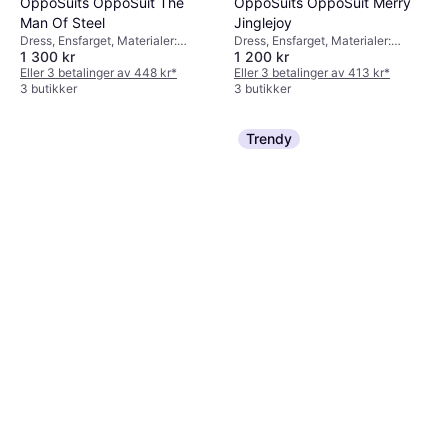
OppoSuits OppoSuit The
OppoSuits OppoSuit Merry
Man Of Steel
Jinglejoy
Dress, Ensfarget, Materialer:
Dress, Ensfarget, Materialer:
1 300 kr
1 200 kr
Polyester, Vattert
Polyester, Fôret, Vattert, Lommer
Eller 3 betalinger av 448 kr
*
Eller 3 betalinger av 413 kr
*
3 butikker
3 butikker
Trendy