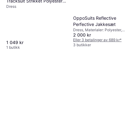
Tracksuit Strikket Polyester -
Dress
Svart
OppoSuits Reflective
Perfective Jakkesæt
Dress, Materialer: Polyester,
2 000 kr
Reflekser
Eller 3 betalinger av 689 kr
*
1 049 kr
3 butikker
1 butikk