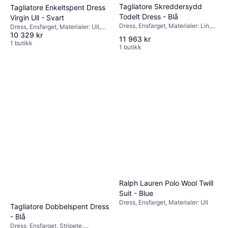
Tagliatore Skreddersydd
Tagliatore Enkeltspent Dress
Todelt Dress - Blå
Virgin Ull - Svart
Dress, Ensfarget, Materialer: Lin,
Dress, Ensfarget, Materialer: Ull,
Lommer, Pustende
10 329 kr
Fôret, Lommer
11 963 kr
1 butikk
1 butikk
Ralph Lauren Polo Wool Twill
Suit - Blue
Dress, Ensfarget, Materialer: Ull
Tagliatore Dobbelspent Dress
- Blå
Dress, Ensfarget, Stripete,