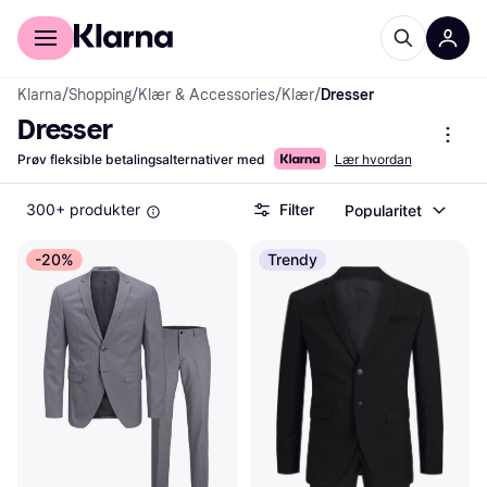
For kunder
For bedrifter
Klarna
/
Shopping
/
Klær & Accessories
/
Klær
/
Dresser
Dresser
Prøv fleksible betalingsalternativer med
Lær hvordan
300+ produkter
Filter
Popularitet
-20%
Trendy