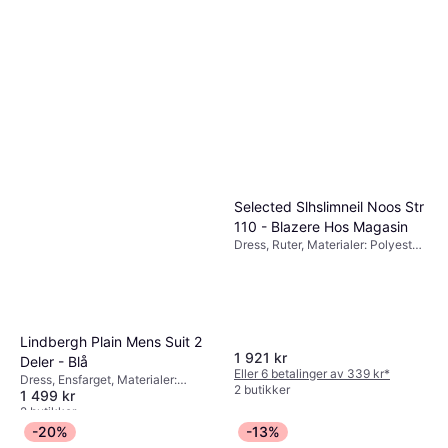
Selected Slhslimneil Noos Str
110 - Blazere Hos Magasin
Dress, Ruter, Materialer: Polyester,
Lommer
Lindbergh Plain Mens Suit 2
1 921 kr
Deler - Blå
Eller 6 betalinger av 339 kr
*
Dress, Ensfarget, Materialer:
2 butikker
1 499 kr
Polyester, Lommer
2 butikker
-20%
-13%