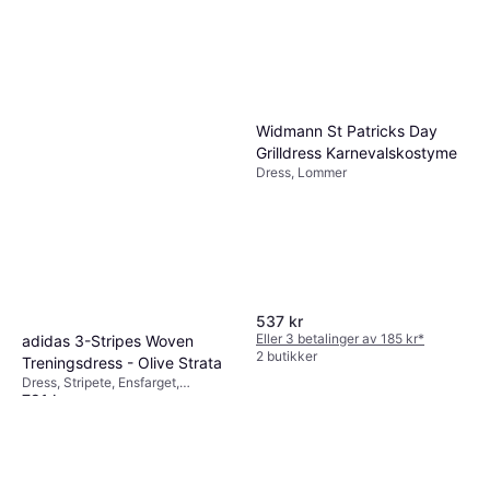
Widmann St Patricks Day
Grilldress Karnevalskostyme
Dress, Lommer
537 kr
Eller 3 betalinger av 185 kr
*
adidas 3-Stripes Woven
2 butikker
Treningsdress - Olive Strata
Dress, Stripete, Ensfarget,
791 kr
Materialer: Polyester, Gore-Tex,
Merinoull, Pustende, Lommer
Eller 6 betalinger av 140 kr
*
2 butikker