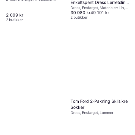
Enkeltspent Dress Lerretslin
Polyester
Dress, Ensfarget, Materialer: Lin,
Svart
30 980 kr
49 191 kr
Kanvas, Fôret, Lommer
2 099 kr
2 butikker
2 butikker
Tom Ford 2-Pakning Sklisikre
Sokker
Dress, Ensfarget, Lommer