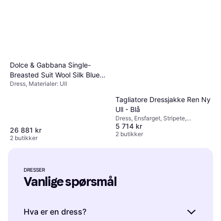
Dolce & Gabbana Single-
Breasted Suit Wool Silk Blue
Dress, Materialer: Ull
Fabric
Tagliatore Dressjakke Ren Ny
Ull - Blå
Dress, Ensfarget, Stripete,
5 714 kr
Materialer: Ull, Stoff, Lin, Bomull,
26 881 kr
Viskose, Fôret, Stretch, Lommer
2 butikker
2 butikker
DRESSER
Vanlige spørsmål
Hva er en dress?