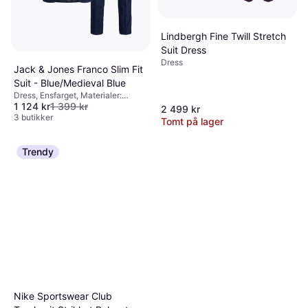
Lindbergh Fine Twill Stretch
Suit Dress
Dress
Jack & Jones Franco Slim Fit
Suit - Blue/Medieval Blue
Dress, Ensfarget, Materialer:
1 124 kr
1 399 kr
Elastan / Lycra / Spandex, Viskose,
2 499 kr
Polyester, Lommer
3 butikker
Tomt på lager
Trendy
Nike Sportswear Club