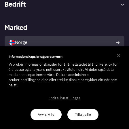
Hjelp
Kjøperbeskyttelse
Bedrift
Logg inn
Klager
Butikksupport
Developers portal
Klarna-appen
Kredittavtale
Merchant portal
Driftsstatus
Marked
Utforsk butikker
Personverninnstillinger
Selg med Klarna
Plattformer og partnere
Norge
Informasjonskapsler og personvern
Følg
Vi bruker informasjonskapsler for å få nettstedet til å fungere, og for
å tilpasse og analysere nettleseraktiviteten din. Vi deler også data
med annonsepartnerne våre. Du kan administrere
brukerinnstillingene dine eller trekke tilbake samtykket ditt når som
helst.
Endre innstillinger
Avvis Alle
Tillat alle