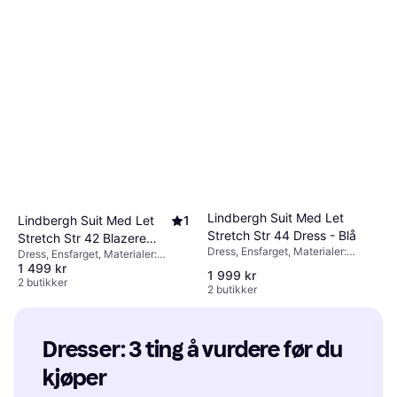
Lindbergh Dress - Grå
Dress, Ensfarget, Materialer:
1 499 kr
1 874 kr
Polyester, Pustende
2 butikker
Lindbergh Suit Med Let
Lindbergh Suit Med Let
1
Stretch Str 44 Dress - Blå
Stretch Str 42 Blazere
Dress, Ensfarget, Materialer:
Dress, Ensfarget, Materialer:
Polyester Hos Magasin
Viskose, Polyester, Elastan / Lycra
1 499 kr
Elastan / Lycra / Spandex, Viskose,
1 999 kr
/ Spandex, Innerlomme, Stretch,
Polyester, Stretch, Lommer
2 butikker
2 butikker
Lommer
Dresser: 3 ting å vurdere før du 
kjøper