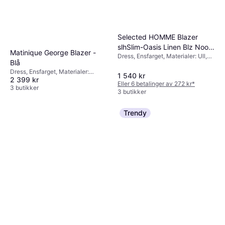
Selected HOMME Blazer
slhSlim-Oasis Linen Blz Noos
Matinique George Blazer -
Dress, Ensfarget, Materialer: Ull,
Beige
Blå
Lin, Lommer
Dress, Ensfarget, Materialer:
1 540 kr
2 399 kr
Polyester, Elastan / Lycra /
Eller 6 betalinger av 272 kr
*
Spandex, Stretch, Lommer
3 butikker
3 butikker
Trendy