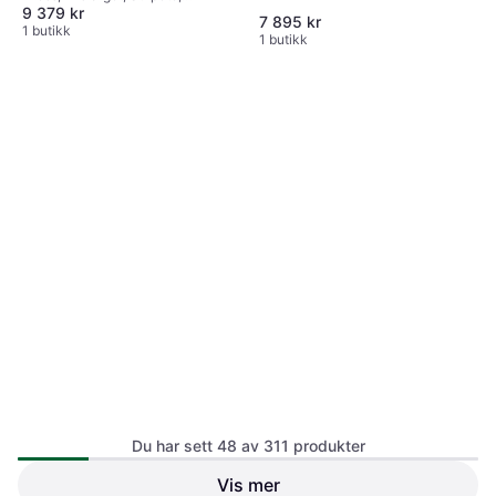
9 379 kr
Materialer: Ull, Lin, Bomull,
7 895 kr
Lommer, Fôret
1 butikk
1 butikk
Du har sett 48 av 311 produkter
Vis mer