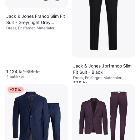
Jack & Jones Franco Slim Fit
Suit - Grey/Light Grey
Dress, Ensfarget, Materialer:
Melange
Polyester, Viskose, Elastan / Lycra
/ Spandex, Lommer
Jack & Jones Jprfranco Slim
1 124 kr
1 399 kr
Fit Suit - Black
4 butikker
Dress, Ensfarget, Materialer:
839 kr
Elastan / Lycra / Spandex, Viskose,
Polyester, Lommer
3 butikker
-20%