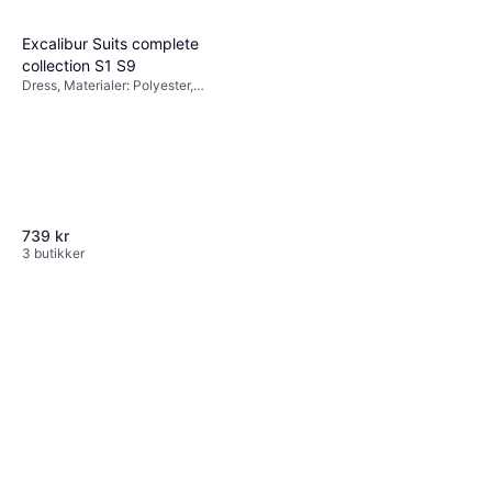
Excalibur Suits complete
collection S1 S9
Dress, Materialer: Polyester,
Lommer
739 kr
3 butikker
OppoSuits Suit - Pink
Dress, Ensfarget, Materialer:
1 300 kr
Polyester, Lommer
Eller 3 betalinger av 448 kr
*
3 butikker