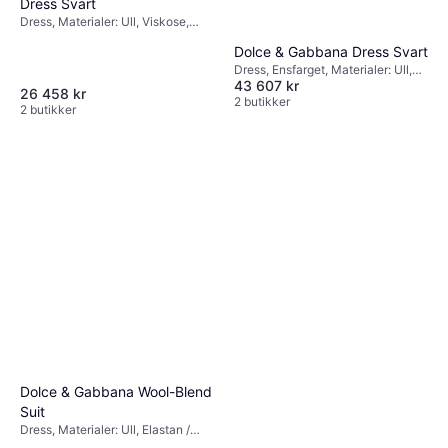
Dress Svart
Dress, Materialer: Ull, Viskose,
Lommer
Dolce & Gabbana Dress Svart
Dress, Ensfarget, Materialer: Ull,
43 607 kr
Lommer
26 458 kr
2 butikker
2 butikker
Dolce & Gabbana Wool-Blend
Suit
Dress, Materialer: Ull, Elastan /
Lycra / Spandex, Stretch, Lommer