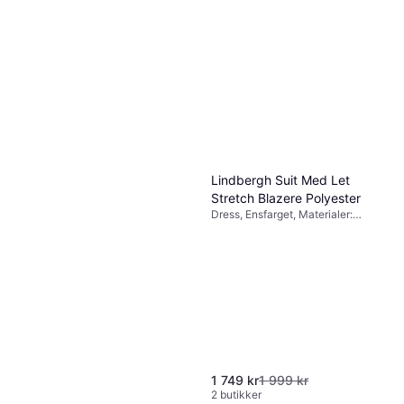
Lindbergh Suit Med Let
Stretch Blazere Polyester
Dress, Ensfarget, Materialer:
Elastan / Lycra / Spandex, Viskose,
Polyester, Lommer
1 749 kr
1 999 kr
2 butikker