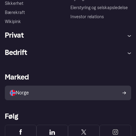
Sikkerhet
Eierstyring og selskapsledelse
Bærekraft
Investor relations
Wikipink
Privat
Hjelp
Kjøperbeskyttelse
Bedrift
Logg inn
Klager
Butikksupport
Developers portal
Klarna-appen
Kredittavtale
Merchant portal
Driftsstatus
Marked
Utforsk butikker
Personverninnstillinger
Selg med Klarna
Plattformer og partnere
Norge
Følg