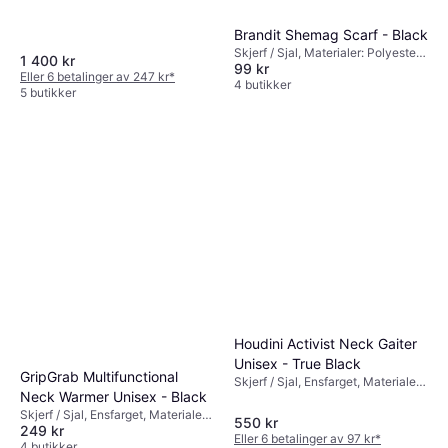
Brandit Shemag Scarf - Black
Skjerf / Sjal, Materialer: Polyester,
1 400 kr
99 kr
Stretch
Eller 6 betalinger av 247 kr
*
4 butikker
5 butikker
Houdini Activist Neck Gaiter
Unisex - True Black
GripGrab Multifunctional
Skjerf / Sjal, Ensfarget, Materialer:
Neck Warmer Unisex - Black
Merinoull, Tencel, Fuktavvisende,
Stretch
Skjerf / Sjal, Ensfarget, Materialer:
550 kr
249 kr
Merinoull, Fuktavvisende
Eller 6 betalinger av 97 kr
*
4 butikker