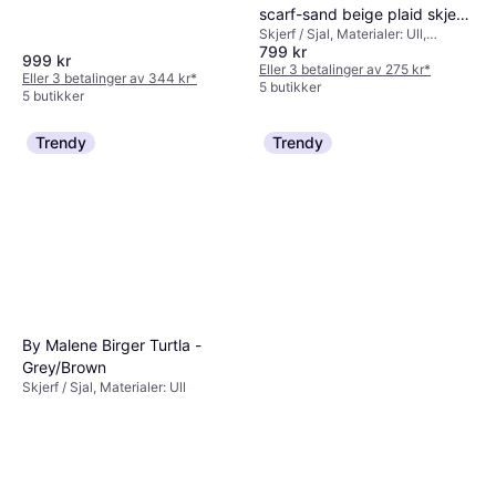
scarf-sand beige plaid skjerf
Skjerf / Sjal, Materialer: Ull,
dame blå,brun,mønstret one
799 kr
Kasjmir
999 kr
Eller 3 betalinger av 275 kr
*
Eller 3 betalinger av 344 kr
*
5 butikker
5 butikker
Trendy
Trendy
By Malene Birger Turtla -
Grey/Brown
Skjerf / Sjal, Materialer: Ull