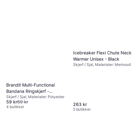
Icebreaker Flexi Chute Neck
Warmer Unisex - Black
Skjerf / Sjal, Materialer: Merinoull
Brandit Multi-Functional
Bandana Ringskjerf -
Skjerf / Sjal, Materialer: Polyester
Woodland
59 kr
69 kr
263 kr
4 butikker
5 butikker