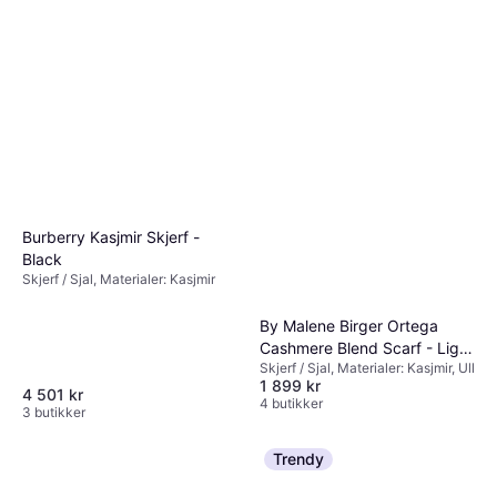
Burberry Kasjmir Skjerf -
Black
Skjerf / Sjal, Materialer: Kasjmir
By Malene Birger Ortega
Cashmere Blend Scarf - Light
Skjerf / Sjal, Materialer: Kasjmir, Ull
Grey Melange
1 899 kr
4 501 kr
4 butikker
3 butikker
Trendy