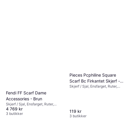
Pieces Pcphiline Square
Scarf Bc Firkantet Skjerf -
Skjerf / Sjal, Ensfarget, Ruter,
Cream
Prikkete, Materialer: Bomull
Fendi FF Scarf Dame
Accessories - Brun
Skjerf / Sjal, Ensfarget, Ruter,
4 769 kr
Materialer: Kasjmir, Ull
119 kr
3 butikker
3 butikker