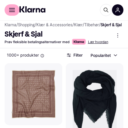
For kunder
For bedrifter
Klarna
/
Shopping
/
Klær & Accessories
/
Klær
/
Tilbehør
/
Skjerf & Sjal
Skjerf & Sjal
Prøv fleksible betalingsalternativer med
Lær hvordan
1000+ produkter
Filter
Popularitet