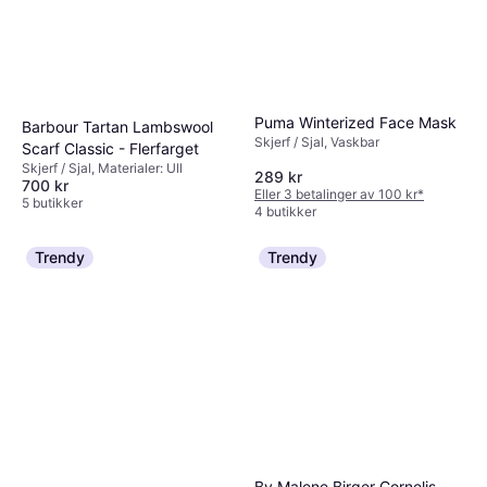
Puma Winterized Face Mask
Barbour Tartan Lambswool
Skjerf / Sjal, Vaskbar
Scarf Classic - Flerfarget
Skjerf / Sjal, Materialer: Ull
289 kr
700 kr
Eller 3 betalinger av 100 kr
*
5 butikker
4 butikker
Trendy
Trendy
By Malene Birger Cornelis