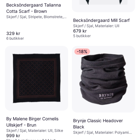
Becksöndergaard Talianna
Cotta Scarf - Brown
Skjerf / Sjal, Stripete, Blomstrete,
Becksöndergaard Mill Scarf
Ensfarget, Paisley, Materialer:
Skjerf / Sjal, Materialer: Ull
Bomull, Pustende, Høy komfort
679 kr
329 kr
5 butikker
6 butikker
-18%
By Malene Birger Cornelis
Brynje Classic Headover
Ullskjerf - Brun
Black
Skjerf / Sjal, Materialer: Ull, Silke
Skjerf / Sjal, Materialer: Polyamid,
999 kr
Merinoull