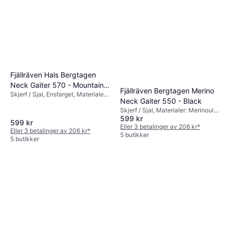
Fjällräven Hals Bergtagen
Neck Gaiter 570 - Mountain
Fjällräven Bergtagen Merino
Skjerf / Sjal, Ensfarget, Materialer:
Blue
Neck Gaiter 550 - Black
Merinoull, Pustende
Skjerf / Sjal, Materialer: Merinoull,
599 kr
Ull
599 kr
Eller 3 betalinger av 206 kr
*
Eller 3 betalinger av 206 kr
*
5 butikker
5 butikker