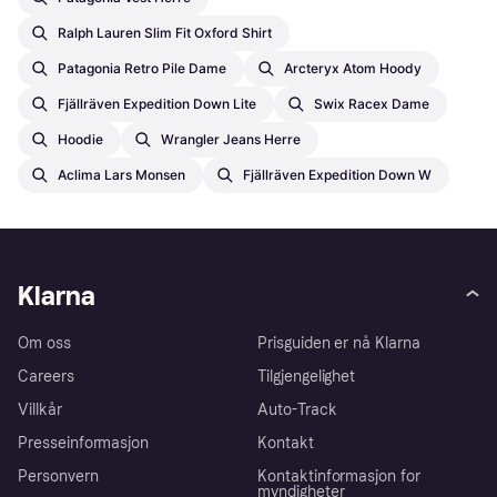
Ralph Lauren Slim Fit Oxford Shirt
Patagonia Retro Pile Dame
Arcteryx Atom Hoody
Fjällräven Expedition Down Lite
Swix Racex Dame
Hoodie
Wrangler Jeans Herre
Aclima Lars Monsen
Fjällräven Expedition Down W
Klarna
Om oss
Prisguiden er nå Klarna
Careers
Tilgjengelighet
Villkår
Auto-Track
Presseinformasjon
Kontakt
Personvern
Kontaktinformasjon for
myndigheter