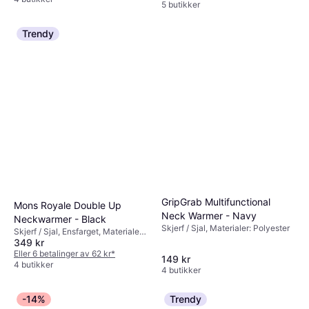
5 butikker
Trendy
GripGrab Multifunctional
Mons Royale Double Up
Neck Warmer - Navy
Neckwarmer - Black
Skjerf / Sjal, Materialer: Polyester
Skjerf / Sjal, Ensfarget, Materialer:
349 kr
Ull, Fuktavvisende
Eller 6 betalinger av 62 kr
*
149 kr
4 butikker
4 butikker
-14%
Trendy