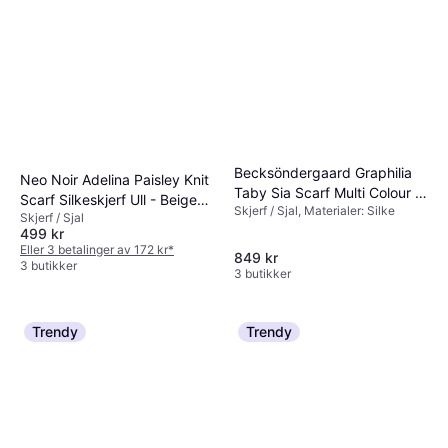
Becksöndergaard Graphilia
Neo Noir Adelina Paisley Knit
Taby Sia Scarf Multi Colour -
Scarf Silkeskjerf Ull - Beige
Skjerf / Sjal, Materialer: Silke
Flerfarget
Skjerf / Sjal
Melange
499 kr
Eller 3 betalinger av 172 kr
*
849 kr
3 butikker
3 butikker
Trendy
Trendy