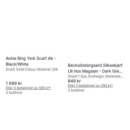
Anine Bing York Scarf Ab -
Black/White
Becksöndergaard Silkeskjerf
Scarf, Solid Colour, Material: Silk
Ull Hos Magasin - Dark Grey
Skjerf / Sjal, Ensfarget, Materialer:
Melange
849 kr
Ull
1 699 kr
Eller 3 betalinger av 292 kr
*
Eller 3 betalinger av 585 kr
*
3 butikker
3 butikker