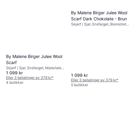
By Malene Birger Julee Wool
Scarf Dark Chokolate - Brun
Skjerf / Sjal, Ensfarget, Blomstrete,
Materialer: Ull
By Malene Birger Julee Wool
Scarf
Skjerf / Sjal, Ensfarget, Materialer:
1 099 kr
Ull
1 099 kr
Eller 3 betalinger av 379 kr
*
Eller 3 betalinger av 379 kr
*
4 butikker
5 butikker