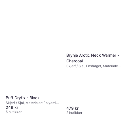
Brynje Arctic Neck Warmer -
Charcoal
Skjerf / Sjal, Ensfarget, Materialer:
Polyamid, Merinoull,
Fuktavvisende
Buff Dryflx - Black
Skjerf / Sjal, Materialer: Polyamid,
249 kr
Polyester, Elastan / Lycra /
479 kr
Spandex, Stretch, Reflekser
5 butikker
2 butikker