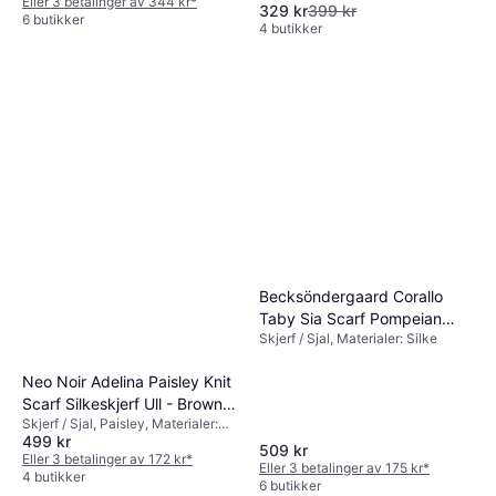
Eller 3 betalinger av 344 kr
*
329 kr
399 kr
6 butikker
4 butikker
Becksöndergaard Corallo
Taby Sia Scarf Pompeian
Skjerf / Sjal, Materialer: Silke
Red
Neo Noir Adelina Paisley Knit
Scarf Silkeskjerf Ull - Brown
Skjerf / Sjal, Paisley, Materialer:
Melange
499 kr
Ull
509 kr
Eller 3 betalinger av 172 kr
*
Eller 3 betalinger av 175 kr
*
4 butikker
6 butikker