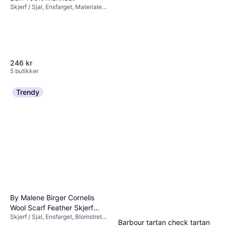
Skjerf / Sjal, Ensfarget, Materialer:
Ull, Merinoull, Fuktavvisende,
Vannavvisende
246 kr
5 butikker
Trendy
Buff Lightweight Merino Wool
Solid Denim
Skjerf / Sjal, Materialer: Ull,
266 kr
Merinoull
Eller 3 betalinger av 92 kr
*
4 butikker
By Malene Birger Cornelis
Wool Scarf Feather Skjerf
Skjerf / Sjal, Ensfarget, Blomstrete,
ONE
Barbour tartan check tartan
Materialer: Ull, Silke