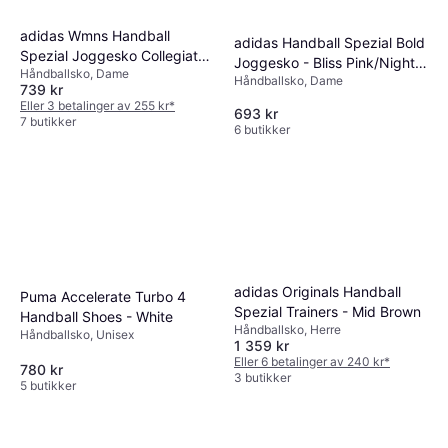
adidas Wmns Handball
adidas Handball Spezial Bold
Spezial Joggesko Collegiate
Joggesko - Bliss Pink/Night
Håndballsko, Dame
Green Crew White
Håndballsko, Dame
Indigo/Gum
739 kr
Eller 3 betalinger av 255 kr
*
693 kr
7 butikker
6 butikker
adidas Originals Handball
Puma Accelerate Turbo 4
Spezial Trainers - Mid Brown
Handball Shoes - White
Håndballsko, Herre
Håndballsko, Unisex
1 359 kr
Eller 6 betalinger av 240 kr
*
780 kr
3 butikker
5 butikker