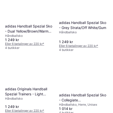
adidas Handball Spezial Sko
adidas Handball Spezial Sko
- Grey Strata/Off White/Gum
- Dual Yellow/Brown/Warm
Håndballsko
Håndballsko
Vanilla
1 249 kr
1 249 kr
Eller 6 betalinger av 220 kr
*
Eller 6 betalinger av 220 kr
*
4 butikker
4 butikker
adidas Originals Handball
Spezial Trainers - Light
adidas Handball Spezial Sko
Håndballsko
Blue/Navy
- Collegiate
Håndballsko, Herre, Unisex
Navy/None/Cloud White
1 249 kr
1 014 kr
Eller 6 betalinger av 220 kr
*
4 butikker