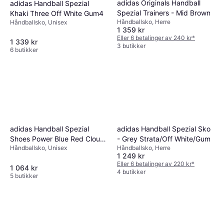
adidas Originals Handball
adidas Handball Spezial
Spezial Trainers - Mid Brown
Khaki Three Off White Gum4
Håndballsko, Herre
Håndballsko, Unisex
1 359 kr
Eller 6 betalinger av 240 kr
*
1 339 kr
3 butikker
6 butikker
adidas Handball Spezial
adidas Handball Spezial Sko
Shoes Power Blue Red Cloud
- Grey Strata/Off White/Gum
Håndballsko, Unisex
Håndballsko, Herre
White
1 249 kr
Eller 6 betalinger av 220 kr
*
1 064 kr
4 butikker
5 butikker