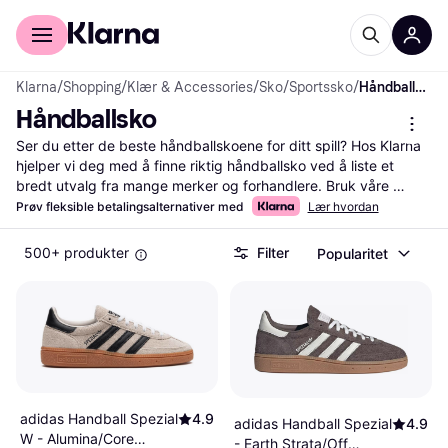
For kunder
For bedrifter
Klarna
/
Shopping
/
Klær & Accessories
/
Sko
/
Sportssko
/
Håndballsko
Håndballsko
Ser du etter de beste håndballskoene for ditt spill? Hos Klarna 
hjelper vi deg med å finne riktig håndballsko ved å liste et 
bredt utvalg fra mange merker og forhandlere. Bruk våre 
nyttige kategorifilter for å sortere etter størrelse, farge, eller 
Prøv fleksible betalingsalternativer med
Lær hvordan
pris. Dette gjør det enkelt for deg å finne skoene som passer 
dine behov og stil. Du kan også lese brukeranmeldelser for å få 
500+ produkter
Filter
Popularitet
innsikt i hvordan andre spillere opplever produktet. Vi gir deg 
muligheten til å sammenligne priser slik at du alltid kan gjøre et 
godt valg. Med vår hjelp kan du fokusere på spillet, mens vi 
sørger for at du får mest verdi for pengene. Begynn her for å 
finne dine nye håndballsko og ta spillet ditt til neste nivå!
Les mer om håndballsko her
adidas Handball Spezial
4.9
adidas Handball Spezial
4.9
W - Alumina/Core
- Earth Strata/Off