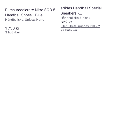
adidas Handball Spezial
Puma Accelerate Nitro SQD 5
Sneakers -
Handball Shoes - Blue
Håndballsko, Unisex
Camel/Leopard/Magic
Håndballsko, Unisex, Herre
622 kr
Beige/Ivory/Aura Ivy
Eller 6 betalinger av 110 kr
*
1 750 kr
9+ butikker
3 butikker