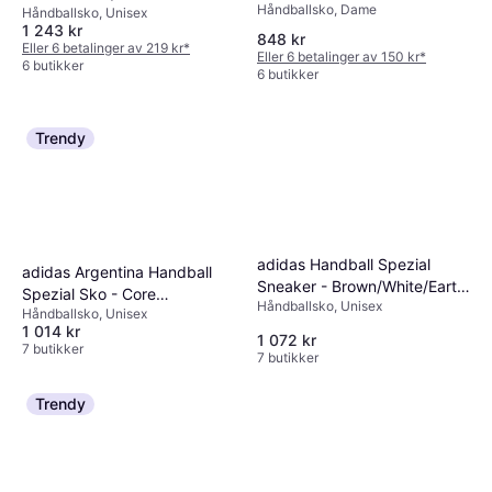
Håndballsko, Dame
Håndballsko, Unisex
1 243 kr
848 kr
Eller 6 betalinger av 219 kr
*
Eller 6 betalinger av 150 kr
*
6 butikker
6 butikker
Trendy
adidas Handball Spezial
adidas Argentina Handball
Sneaker - Brown/White/Earth
Spezial Sko - Core
Håndballsko, Unisex
Strata
Håndballsko, Unisex
Black/Cloud White
1 014 kr
1 072 kr
7 butikker
7 butikker
Trendy