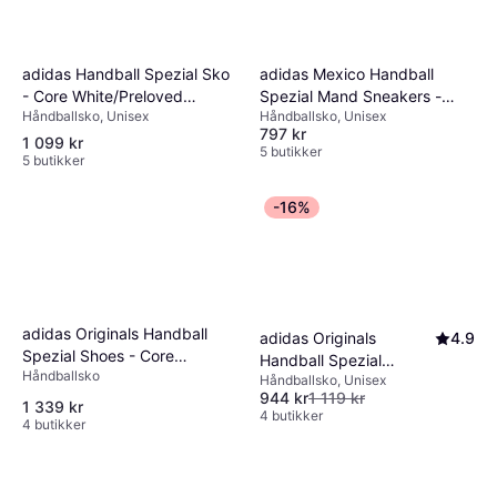
adidas Handball Spezial Sko
adidas Mexico Handball
- Core White/Preloved
Spezial Mand Sneakers -
Håndballsko, Unisex
Håndballsko, Unisex
Brown/Off White/Brown
Cloud White/Aur
797 kr
1 099 kr
5 butikker
5 butikker
-16%
adidas Originals Handball
adidas Originals
4.9
Spezial Shoes - Core
Handball Spezial
Håndballsko
White/Night Indigo
Håndballsko, Unisex
Trainers Black Croc
944 kr
1 119 kr
Three Stripe
1 339 kr
4 butikker
4 butikker