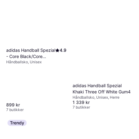
adidas Handball Spezial
4.9
- Core Black/Core
Håndballsko, Unisex
White/Core Black
adidas Handball Spezial
Khaki Three Off White Gum4
Håndballsko, Unisex, Herre
1 339 kr
899 kr
7 butikker
7 butikker
Trendy