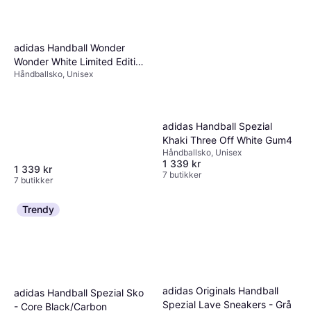
adidas Handball Wonder
Wonder White Limited Edition
Håndballsko, Unisex
Sneakers - Flerfarget
adidas Handball Spezial
Khaki Three Off White Gum4
Håndballsko, Unisex
1 339 kr
1 339 kr
7 butikker
7 butikker
Trendy
adidas Originals Handball
adidas Handball Spezial Sko
Spezial Lave Sneakers - Grå
- Core Black/Carbon