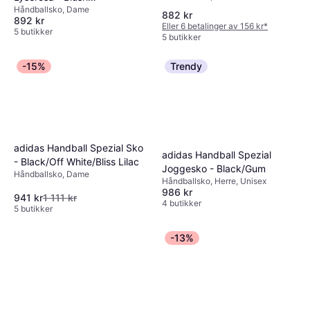
Håndballsko, Dame
Pink/Orange/Off White
Brown
882 kr
892 kr
Eller 6 betalinger av 156 kr
*
5 butikker
5 butikker
-15%
Trendy
adidas Handball Spezial Sko
adidas Handball Spezial
- Black/Off White/Bliss Lilac
Joggesko - Black/Gum
Håndballsko, Dame
Håndballsko, Herre, Unisex
986 kr
941 kr
1 111 kr
4 butikker
5 butikker
-13%