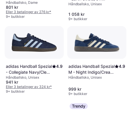
Håndballsko, Dame
Black/Cloud White
Håndballsko, Unisex
White/Gum
801 kr
Eller 3 betalinger av 276 kr
*
1 058 kr
9+ butikker
9+ butikker
adidas Handball Spezial
4.9
adidas Handball Spezial
4.9
M - Night Indigo/Cream
- Collegiate Navy/Clear
Håndballsko, Unisex
Håndballsko, Unisex
White/Cloud White
Sky/Gum
941 kr
Eller 3 betalinger av 324 kr
*
999 kr
9+ butikker
9+ butikker
Trendy