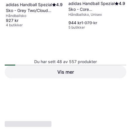
adidas Handball Spezial
4.9
adidas Handball Spezial
4.9
Sko - Core
Sko - Grey Two/Cloud
Håndballsko, Unisex
Black/Carbon
Håndballsko
White/Gum
927 kr
944 kr
1 079 kr
4 butikker
5 butikker
Du har sett 48 av 557 produkter
Vis mer
Puma Vantage Nitro Handball
adidas Stabil 16 Indoor Sko -
Shoes Unisex - Blue
Cloud White/Core Black
Håndballsko, Unisex, Herre
Håndballsko, Unisex
1 386 kr
1 170 kr
4 butikker
4 butikker
1
2
3
...
8
...
12