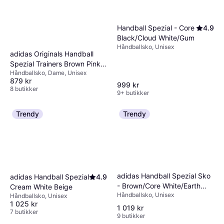
Handball Spezial - Core
4.9
Black/Cloud White/Gum
Håndballsko, Unisex
adidas Originals Handball
Spezial Trainers Brown Pink
Håndballsko, Dame, Unisex
Gum Sole
879 kr
999 kr
8 butikker
9+ butikker
Trendy
Trendy
adidas Handball Spezial Sko
adidas Handball Spezial
4.9
- Brown/Core White/Earth
Cream White Beige
Håndballsko, Unisex
Strata
Håndballsko, Unisex
1 025 kr
1 019 kr
7 butikker
9 butikker