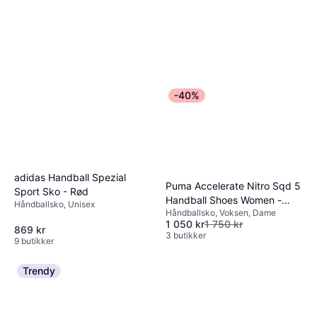
-40%
adidas Handball Spezial
Puma Accelerate Nitro Sqd 5
Sport Sko - Rød
Handball Shoes Women -
Håndballsko, Unisex
Håndballsko, Voksen, Dame
White/Royal Sapphire/Light
1 050 kr
1 750 kr
Lavender
869 kr
3 butikker
9 butikker
Trendy