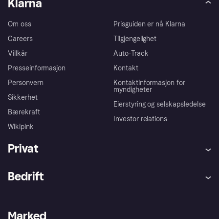
Klarna
Om oss
Prisguiden er nå Klarna
Careers
Tilgjengelighet
Villkår
Auto-Track
Presseinformasjon
Kontakt
Personvern
Kontaktinformasjon for
myndigheter
Sikkerhet
Eierstyring og selskapsledelse
Bærekraft
Investor relations
Wikipink
Privat
Hjelp
Kjøperbeskyttelse
Bedrift
Logg inn
Klager
Butikksupport
Developers portal
Klarna-appen
Kredittavtale
Merchant portal
Driftsstatus
Marked
Utforsk butikker
Personverninnstillinger