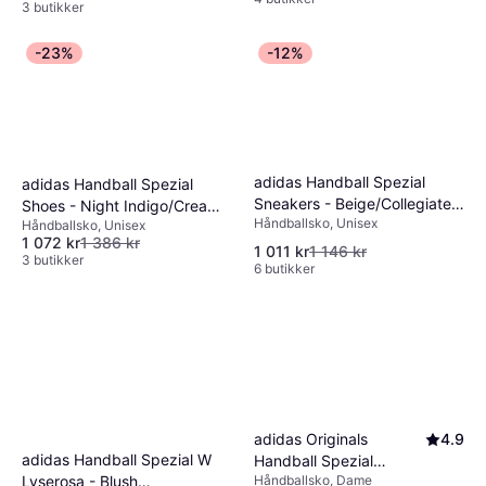
3 butikker
-23%
-12%
adidas Handball Spezial
adidas Handball Spezial
Sneakers - Beige/Collegiate
Shoes - Night Indigo/Cream
Håndballsko, Unisex
Green/Gum
Håndballsko, Unisex
White/Purple
1 072 kr
1 386 kr
1 011 kr
1 146 kr
3 butikker
6 butikker
adidas Originals
4.9
adidas Handball Spezial W
Handball Spezial
Lyserosa - Blush
Håndballsko, Dame
Trainers Giraffe Print -