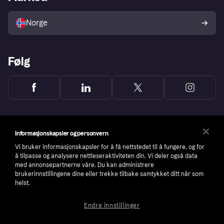
Selg med Klarna
Plattformer og partnere
Norge
Følg
Informasjonskapsler og personvern
Vi bruker informasjonskapsler for å få nettstedet til å fungere, og for
å tilpasse og analysere nettleseraktiviteten din. Vi deler også data
med annonsepartnerne våre. Du kan administrere
brukerinnstillingene dine eller trekke tilbake samtykket ditt når som
helst.
Endre innstillinger
Copyright © 2005-2026 Klarna Bank AB (publ). Headquarters: Stockholm, Sweden. All
rights reserved. Klarna Bank AB (publ). Sveavägen 46, 111 34 Stockholm. Organization