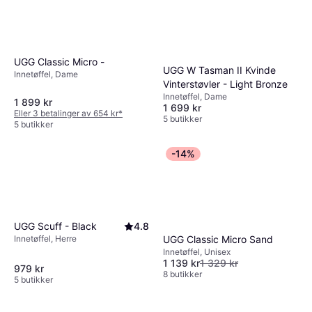
UGG Classic Micro -
UGG W Tasman II Kvinde
Innetøffel, Dame
Vinterstøvler - Light Bronze
Innetøffel, Dame
1 899 kr
1 699 kr
Eller 3 betalinger av 654 kr
*
5 butikker
5 butikker
-14%
UGG Scuff - Black
4.8
Innetøffel, Herre
UGG Classic Micro Sand
Innetøffel, Unisex
1 139 kr
1 329 kr
979 kr
8 butikker
5 butikker