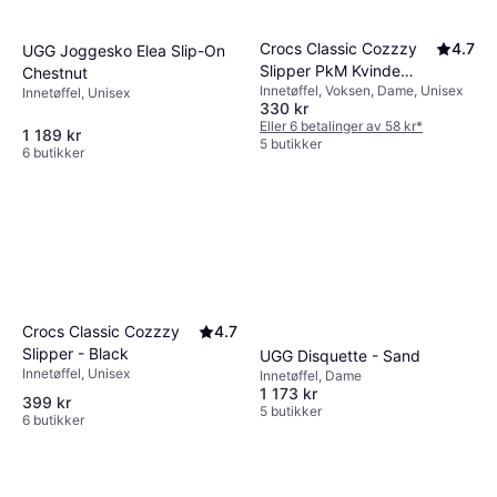
Crocs Classic Cozzzy
4.7
UGG Joggesko Elea Slip-On
Slipper PkM Kvinde
Chestnut
Innetøffel, Voksen, Dame, Unisex
Slip-ons - Rosa
Innetøffel, Unisex
330 kr
Eller 6 betalinger av 58 kr
*
1 189 kr
5 butikker
6 butikker
Crocs Classic Cozzzy
4.7
Slipper - Black
UGG Disquette - Sand
Innetøffel, Unisex
Innetøffel, Dame
1 173 kr
399 kr
5 butikker
6 butikker