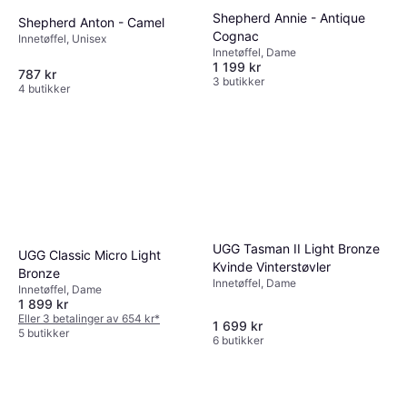
Shepherd Annie - Antique
Shepherd Anton - Camel
Cognac
Innetøffel, Unisex
Innetøffel, Dame
1 199 kr
787 kr
3 butikker
4 butikker
UGG Tasman II Light Bronze
UGG Classic Micro Light
Kvinde Vinterstøvler
Bronze
Innetøffel, Dame
Innetøffel, Dame
1 899 kr
Eller 3 betalinger av 654 kr
*
1 699 kr
5 butikker
6 butikker