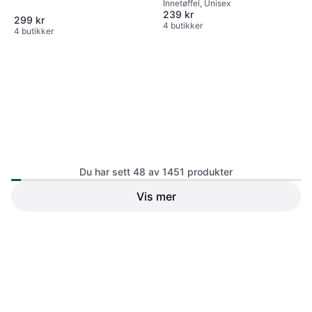
Innetøffel, Unisex
239 kr
299 kr
4 butikker
4 butikker
Du har sett 48 av 1451 produkter
MikaMax Hot Feet Deluxe -
White
Vis mer
Rab Cirrus Hut Nightfall Blue
Innetøffel, Unisex
Black
Innetøffel, Unisex
699 kr
Eller 3 betalinger av 241 kr
*
219 kr
5 butikker
5 butikker
1
2
3
...
17
...
31