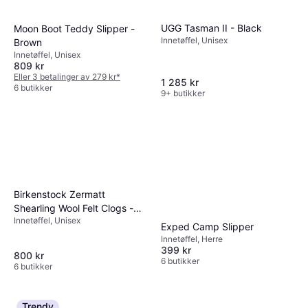
UGG Tasman II - Black
Moon Boot Teddy Slipper -
Innetøffel, Unisex
Brown
Innetøffel, Unisex
809 kr
Eller 3 betalinger av 279 kr
*
1 285 kr
6 butikker
9+ butikker
Birkenstock Zermatt
Shearling Wool Felt Clogs -
Innetøffel, Unisex
Mocha
Exped Camp Slipper
Innetøffel, Herre
399 kr
800 kr
6 butikker
6 butikker
Trendy