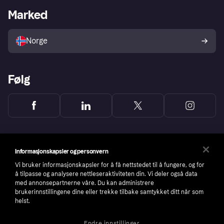
Merchant portal
Driftsstatus
Marked
Utforsk butikker
Personverninnstillinger
Selg med Klarna
Plattformer og partnere
Norge
Følg
Informasjonskapsler og personvern
Vi bruker informasjonskapsler for å få nettstedet til å fungere, og for
å tilpasse og analysere nettleseraktiviteten din. Vi deler også data
med annonsepartnerne våre. Du kan administrere
brukerinnstillingene dine eller trekke tilbake samtykket ditt når som
helst.
Endre innstillinger