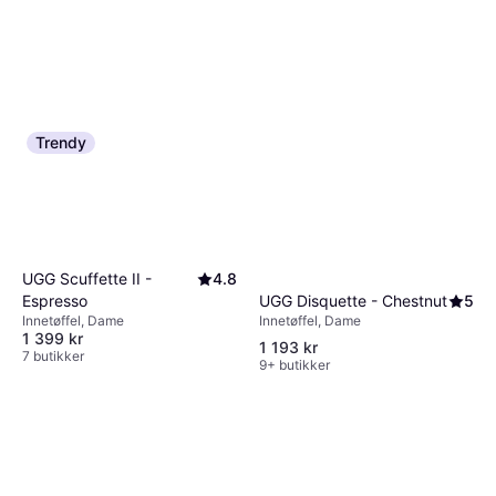
Trendy
UGG Scuffette II -
4.8
UGG Disquette - Chestnut
5
Espresso
Innetøffel, Dame
Innetøffel, Dame
1 399 kr
1 193 kr
7 butikker
9+ butikker