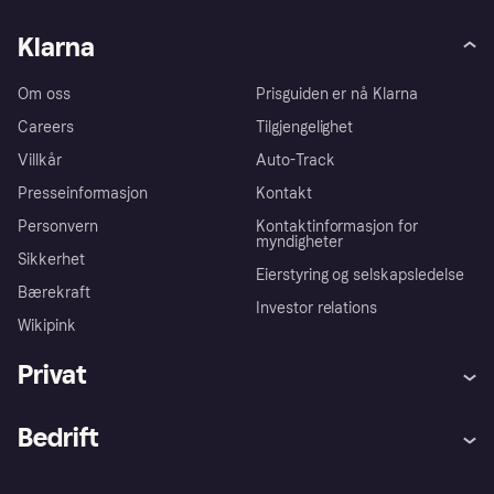
Klarna
Om oss
Prisguiden er nå Klarna
Careers
Tilgjengelighet
Villkår
Auto-Track
Presseinformasjon
Kontakt
Personvern
Kontaktinformasjon for
myndigheter
Sikkerhet
Eierstyring og selskapsledelse
Bærekraft
Investor relations
Wikipink
Privat
Hjelp
Kjøperbeskyttelse
Bedrift
Logg inn
Klager
Butikksupport
Developers portal
Klarna-appen
Kredittavtale