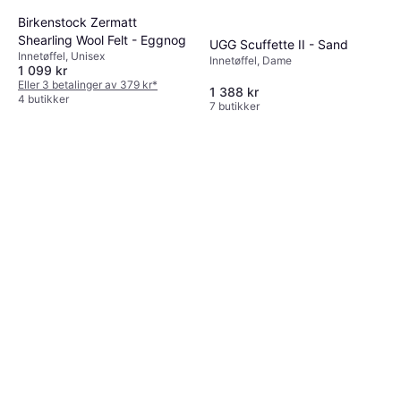
Birkenstock Zermatt
Shearling Wool Felt - Eggnog
UGG Scuffette II - Sand
Innetøffel, Unisex
Innetøffel, Dame
1 099 kr
Eller 3 betalinger av 379 kr
*
1 388 kr
4 butikker
7 butikker