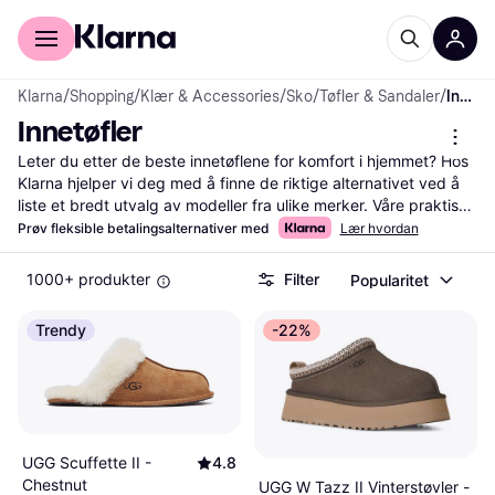
For kunder
For bedrifter
Klarna
/
Shopping
/
Klær & Accessories
/
Sko
/
Tøfler & Sandaler
/
Innetøfler
Innetøfler
Leter du etter de beste innetøflene for komfort i hjemmet? Hos 
Klarna hjelper vi deg med å finne de riktige alternativet ved å 
liste et bredt utvalg av modeller fra ulike merker. Våre praktiske 
kategorifiltre gjør det enkelt for deg å sortere etter størrelse, 
Prøv fleksible betalingsalternativer med
Lær hvordan
materiale og farge. Dette hjelper deg med å finne det paret 
som passer dine behov og stil. Filtrer også etter pris for å 
1000+ produkter
Filter
Popularitet
sammenligne tilbud fra forskjellige forhandlere og sikre at du 
får mest mulig for pengene dine. Les brukeranmeldelser for å 
Trendy
-22%
få innsikt i andres erfaringer med produktene. Vi gir deg all 
nødvendig informasjon samlet på ett sted, slik at du enkelt kan 
ta den rette beslutningen. Begynn her for å finne de tøfler som 
passer perfekt til ditt hjemmemiljø!
Les mer om innetøfler her
UGG Scuffette II -
4.8
Chestnut
UGG W Tazz II Vinterstøvler -