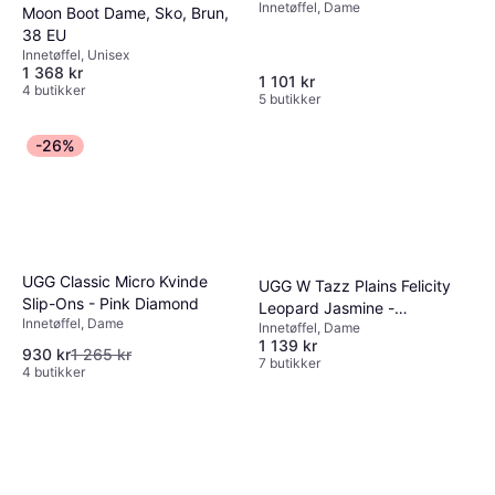
Innetøffel, Dame
Moon Boot Dame, Sko, Brun,
38 EU
Innetøffel, Unisex
1 368 kr
1 101 kr
4 butikker
5 butikker
-26%
UGG Classic Micro Kvinde
UGG W Tazz Plains Felicity
Slip-Ons - Pink Diamond
Leopard Jasmine -
Innetøffel, Dame
Innetøffel, Dame
Multi/Patterned
1 139 kr
930 kr
1 265 kr
7 butikker
4 butikker