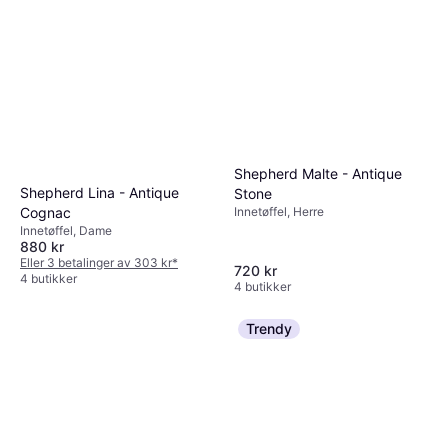
Shepherd Malte - Antique
Shepherd Lina - Antique
Stone
Innetøffel, Herre
Cognac
Innetøffel, Dame
880 kr
Eller 3 betalinger av 303 kr
*
720 kr
4 butikker
4 butikker
Trendy