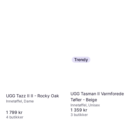
Trendy
UGG Tasman II Varmforede
UGG Tazz II II - Rocky Oak
Tøfler - Beige
Innetøffel, Dame
Innetøffel, Unisex
1 359 kr
1 799 kr
3 butikker
4 butikker