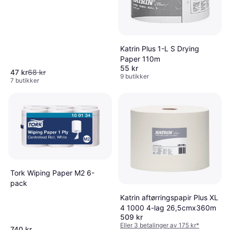
Katrin Plus 1-L S Drying
Paper 110m
55 kr
47 kr
68 kr
9 butikker
7 butikker
Tork Wiping Paper M2 6-
pack
Katrin aftørringspapir Plus XL
4 1000 4-lag 26,5cmx360m
509 kr
Eller 3 betalinger av 175 kr
*
740 kr