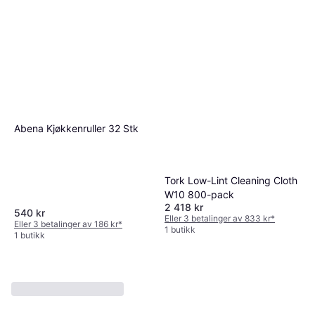
Abena Kjøkkenruller 32 Stk
Tork Low-Lint Cleaning Cloth
W10 800-pack
2 418 kr
540 kr
Eller 3 betalinger av 833 kr
*
Eller 3 betalinger av 186 kr
*
1 butikk
1 butikk