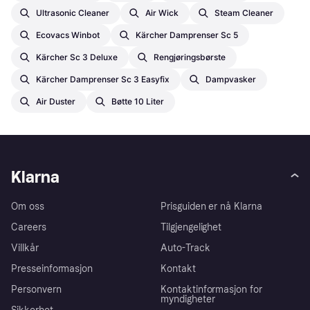
Ultrasonic Cleaner
Air Wick
Steam Cleaner
Ecovacs Winbot
Kärcher Damprenser Sc 5
Kärcher Sc 3 Deluxe
Rengjøringsbørste
Kärcher Damprenser Sc 3 Easyfix
Dampvasker
Air Duster
Bøtte 10 Liter
Klarna
Om oss
Prisguiden er nå Klarna
Careers
Tilgjengelighet
Villkår
Auto-Track
Presseinformasjon
Kontakt
Personvern
Kontaktinformasjon for
myndigheter