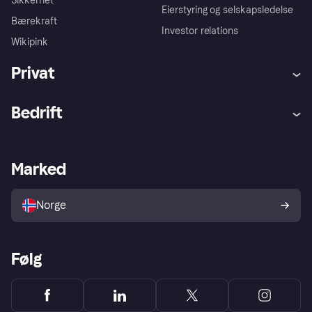
Sikkerhet
Eierstyring og selskapsledelse
Bærekraft
Investor relations
Wikipink
Privat
Hjelp
Kjøperbeskyttelse
Bedrift
Logg inn
Klager
Butikksupport
Developers portal
Klarna-appen
Kredittavtale
Merchant portal
Driftsstatus
Marked
Utforsk butikker
Personverninnstillinger
Selg med Klarna
Plattformer og partnere
Norge
Følg