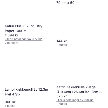
70 cm x 50 m
Katrin Plus XL2 Industry
Paper 1000m
1 094 kr
Eller 3 betalinger av 377 kr
*
144 kr
2 butikker
1 butikk
Katrin Køkkenrulle 2-lags
Lambi Kjøkkenrull 2L 12.3m
Ø10.6cm L26.6m B21.2cm 28
Hvit 4 Stk
575 kr
Stk
Eller 3 betalinger av 198 kr
*
360 kr
1 butikk
1 butikk