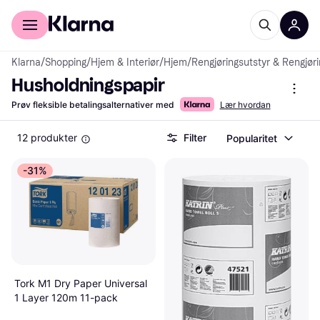
For kunder
For bedrifter
Klarna
/
Shopping
/
Hjem & Interiør
/
Hjem
/
Rengjøringsutstyr & Rengjør
Husholdningspapir
Prøv fleksible betalingsalternativer med
Lær hvordan
12 produkter
Filter
Popularitet
-31%
Tork M1 Dry Paper Universal
1 Layer 120m 11-pack