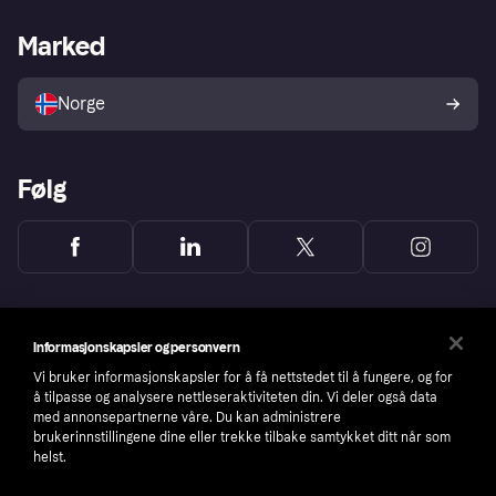
Butikksupport
Developers portal
Klarna-appen
Kredittavtale
Merchant portal
Driftsstatus
Marked
Utforsk butikker
Personverninnstillinger
Selg med Klarna
Plattformer og partnere
Norge
Følg
Informasjonskapsler og personvern
Vi bruker informasjonskapsler for å få nettstedet til å fungere, og for
å tilpasse og analysere nettleseraktiviteten din. Vi deler også data
med annonsepartnerne våre. Du kan administrere
brukerinnstillingene dine eller trekke tilbake samtykket ditt når som
helst.