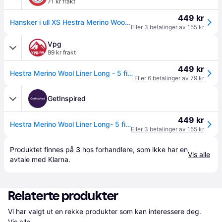
71 kr frakt
449 kr
Hansker i ull XS Hestra Merino Wool Liner Long 5F 6 100
Eller 3 betalinger av 155 kr
Vpg
99 kr frakt
449 kr
Hestra Merino Wool Liner Long - 5 finger black 11
Eller 6 betalinger av 79 kr
GetInspired
449 kr
Hestra Merino Wool Liner Long- 5 finger
Eller 3 betalinger av 155 kr
Produktet finnes på 
3
 hos 
forhandlere
, som ikke har en 
Vis alle
avtale med Klarna.
Relaterte produkter
Vi har valgt ut en rekke produkter som kan interessere deg. 
Vis alle