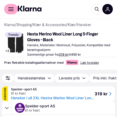
For kunder
For bedrifter
Klarna
/
Shopping
/
Klær & Accessories
/
Klær
/
Hansker
Hesta Merino Wool Liner Long 5-Finger 
Trendy
Gloves - Black
Hanske, Materialer: Merinoull, Polyester, Kompatible med 
berøringsskjerm
+
2
Sammenlign priser fra
319 kr
til
450 kr
Prøv fleksible betalingsalternativer med
Lær hvordan
Hanskestørrelse
Laveste pris
Pris inkl. frakt
Speider-sport AS
ANNONSE
319 kr
61 kr frakt
Hansker i ull 2XL Hestra Merino Wool Liner Long 5F 11 100
Speider-sport AS
61 kr frakt