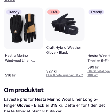
Trendy
-14%
Trendy
Craft Hybrid Weather
Glove - Black
Hestra Merino
Hestra Windst
Windwool Liner -
Tracker 5-Fing
Black
Black
599 kr
327 kr
Eller 6 betalinger
516 kr
Eller 6 betalinger av 58 kr
*
106 kr
*
Om produktet
Laveste pris for 
Hesta Merino Wool Liner Long 5-
Finger Gloves - Black
 er 
319 kr
. Dette er for tiden det 
beste tilbudet blant 
8
 butikker.