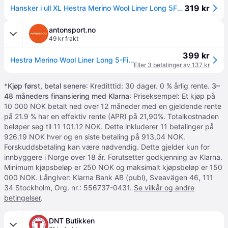
319 kr
Hansker i ull XL Hestra Merino Wool Liner Long 5F 10 100
antonsport.no
49 kr frakt
399 kr
Hestra Merino Wool Liner Long 5-Finger
Eller 3 betalinger av 137 kr
*
Kjøp først, betal senere
: Kreditttid: 30 dager. 0 % årlig rente.
3–
48 måneders finansiering med Klarna
: Priseksempel: Et kjøp på
10 000 NOK betalt ned over 12 måneder med en gjeldende rente
på 21.9 % har en effektiv rente (APR) på 21,90%. Totalkostnaden
beløper seg til 11 101.12 NOK. Dette inkluderer 11 betalinger på
926.19 NOK hver og en siste betaling på 913,04 NOK.
Forskuddsbetaling kan være nødvendig. Dette gjelder kun for
innbyggere i Norge over 18 år. Forutsetter godkjenning av Klarna.
Minimum kjøpsbeløp er 250 NOK og maksimalt kjøpsbeløp er 150
000 NOK. Långiver: Klarna Bank AB (publ), Sveavägen 46, 111
34 Stockholm, Org. nr.: 556737-0431.
Se vilkår og andre
betingelser
.
DNT Butikken