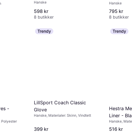
Hanske
Hanske
n
598 kr
795 kr
8 butikker
8 butikker
Trendy
Trendy
LillSport Coach Classic
Hestra Me
es -
Glove
Liner - Bl
Hanske, Materialer: Skinn, Vindtett
Hanske, Materi
, Polyester
Kompatible me
399 kr
516 kr
Vindtett