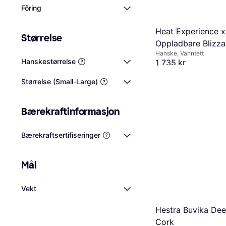
Fôring
Heat Experience x
Størrelse
Oppladbare Blizza
Hanske, Vanntett
- Black
Hanskestørrelse
1 735 kr
Eller 3 betalinger av 598
8 butikker
Størrelse (Small-Large)
Bærekraftinformasjon
Bærekraftsertifiseringer
Mål
Vekt
Hestra Buvika Dee
Cork