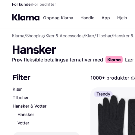
For kunder
For bedrifter
Oppdag Klarna
Handle
App
Hjelp
Klarna
/
Shopping
/
Klær & Accessories
/
Klær
/
Tilbehør
/
Hansker & 
Betalingsm
Butikker
Hansker
Betalingsme
Elkjøp
Betal nå
Bookin
Betal i 3 dele
Farmasi
Prøv fleksible betalingsalternativer med
Lær
Betal innen 
kicks.n
Finansiering
Norweg
Vipps
Filter
1000+ produkter
Klær
Butikkovers
Trendy
Tilbehør
Hansker & Votter
Hansker
Votter