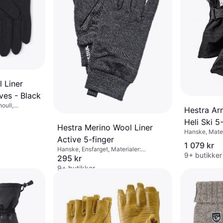
 Liner
ves - Black
oull,
Hestra Ar
ed
Heli Ski 5
Hestra Merino Wool Liner
Hanske, Mater
- Black
Active 5-finger
Vindtett, Vann
1 079 kr
Pustende, Slit
Hanske, Ensfarget, Materialer:
9+ butikker
Merinoull, Polyamid
295 kr
9+ butikker