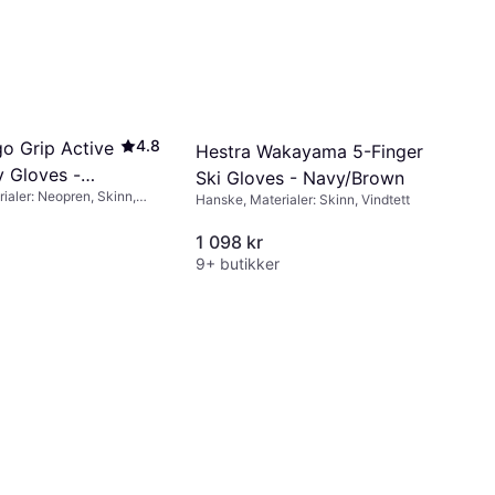
4.8
go Grip Active
Hestra Wakayama 5-Finger
y Gloves -
Ski Gloves - Navy/Brown
ialer: Neopren, Skinn,
t/Black price
Hanske, Materialer: Skinn, Vindtett
1 098 kr
9+ butikker