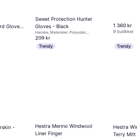
Sweet Protection Hunter
1 360 kr
rd Gloves
Gloves - Black
9 butikker
Hanske, Materialer: Polyester,
Kompatible med berøringsskjerm
209 kr
 kr/mnd.
*
9 butikker
Trendy
Trendy
Hestra Merino Windwool
Hestra Wi
rskin -
Liner Finger
Terry Mitt