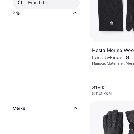
Pris
Hesta Merino Wool
Long 5-Finger Glo
Hanske, Materialer: Merin
Polyester, Kompatible m
berøringsskjerm
319 kr
8 butikker
Merke