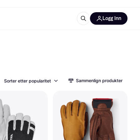
Logg inn
informasjon
utstyr
r Klarna?
Sammenlign produkter
Sorter etter popularitet
tegorier