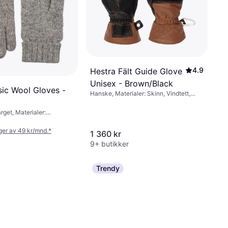
4.9
Hestra Fält Guide Glove
Unisex - Brown/Black
sic Wool Gloves -
Hanske, Materialer: Skinn, Vindtett,
Vanntett
rget, Materialer:
, Pustende
nger av 49 kr/mnd.
*
1 360 kr
9+ butikker
Trendy