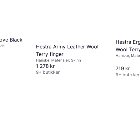
love Black
Hestra Er
Hestra Army Leather Wool
nde
Wool Terr
Terry finger
Hanske, Mater
Dark Fores
Hanske, Materialer: Skinn
Vindtett
1 278 kr
719 kr
9+ butikker
9+ butikker