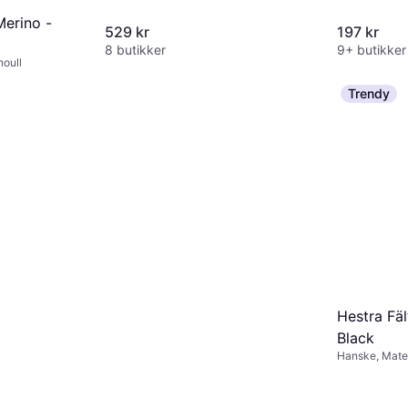
Merino -
529 kr
197 kr
8 butikker
9+ butikker
noull
Trendy
 kr/mnd.
*
Hestra Fäl
Black
Hanske, Mater