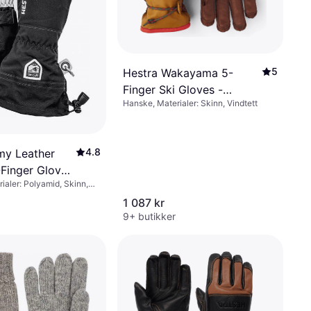
5
Hestra Wakayama 5-
Finger Ski Gloves -
Hanske, Materialer: Skinn, Vindtett
Cork/Brown
4.8
my Leather
-Finger Gloves
ialer: Polyamid, Skinn,
tett, Avtakbart fôr,
1 087 kr
esterkt
9+ butikker