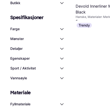
Butikk
Devold Innerliner 
Black
Spesifikasjoner
Hanske, Materialer: Meri
349 kr
Trendy
Eller 3 betalinger av 120
Farge
8 butikker
Mønster
Detaljer
Egenskaper
Sport / Aktivitet
Vannsøyle
Materiale
Fyllmateriale