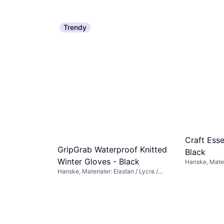
Trendy
Craft Ess
GripGrab Waterproof Knitted
Black
Winter Gloves - Black
Hanske, Mater
Hanske, Materialer: Elastan / Lycra /
Spandex, Gummi, Polyamid, Reflekser,
Vindtett, Vanntett, Pustende