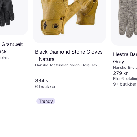
 Grantuelt
ack
Black Diamond Stone Gloves
Hestra Ba
aler:
- Natural
Grey
e, Slitesterkt
Hanske, Materialer: Nylon, Gore-Tex,
Hanske, Ensfa
Syntetisk, Skinn, Forsterket, Justerbar,
Polyamid, Ull
279 kr
Pustende, Regulerbare skulderstropper,
Eller 6 betali
384 kr
Slitesterkt, Vanntett
9+ butikker
6 butikker
Trendy