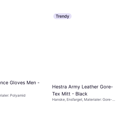
Trendy
ence Gloves Men -
Hestra Army Leather Gore-
Tex Mitt - Black
ialer: Polyamid
Hanske, Ensfarget, Materialer: Gore-
Tex, Skinn, Vanntett, Pustende, Vindtett,
Slitesterkt, Fuktavvisende