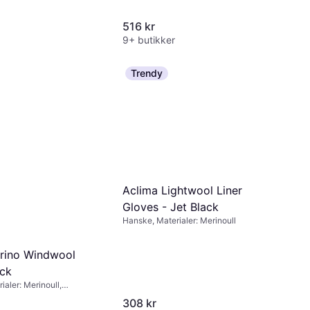
Spandex, Fleece, Syntetisk, Skinn,
Polyamid, Polyester, Vindtett, Vanntett,
516 kr
Vannavvisende, Stretch
9+ butikker
Trendy
Aclima Lightwool Liner
Gloves - Jet Black
Hanske, Materialer: Merinoull
rino Windwool
ack
aler: Merinoull,
d berøringsskjerm,
308 kr