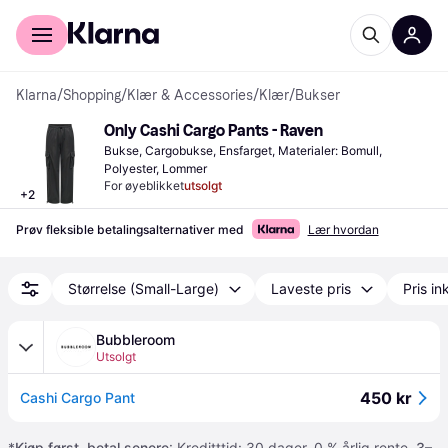
For kunder
For bedrifter
Klarna
/
Shopping
/
Klær & Accessories
/
Klær
/
Bukser
Only Cashi Cargo Pants - Raven
Bukse, Cargobukse, Ensfarget, Materialer: Bomull, 
Polyester, Lommer
For øyeblikket
utsolgt
+
2
Prøv fleksible betalingsalternativer med
Lær hvordan
Størrelse (Small-Large)
Laveste pris
Pris ink
Bubbleroom
Utsolgt
450 kr
Cashi Cargo Pant
*
Kjøp først, betal senere
: Kreditttid: 30 dager. 0 % årlig rente.
3–