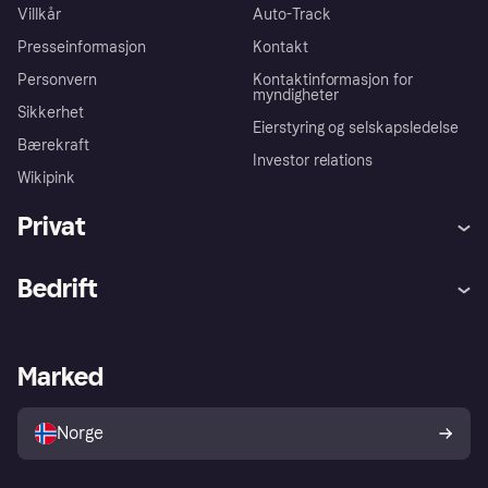
Villkår
Auto-Track
Presseinformasjon
Kontakt
Personvern
Kontaktinformasjon for
myndigheter
Sikkerhet
Eierstyring og selskapsledelse
Bærekraft
Investor relations
Wikipink
Privat
Hjelp
Kjøperbeskyttelse
Bedrift
Logg inn
Klager
Butikksupport
Developers portal
Klarna-appen
Kredittavtale
Merchant portal
Driftsstatus
Marked
Utforsk butikker
Personverninnstillinger
Selg med Klarna
Plattformer og partnere
Norge