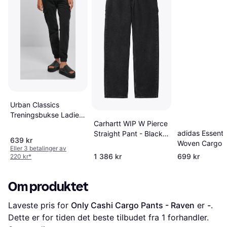
Urban Classics
Treningsbukse Ladies’
Carhartt WIP W Pierce
high-waist cargo
adidas Essenti
Straight Pant - Black
joggebukser til Damer
639 kr
Woven Cargo B
Stone Washed
svart
Eller 3 betalinger av
Black
1 386 kr
699 kr
220 kr
*
Om produktet
Laveste pris for 
Only Cashi Cargo Pants - Raven
 er 
-
. 
Dette er for tiden det beste tilbudet fra 1 forhandler.