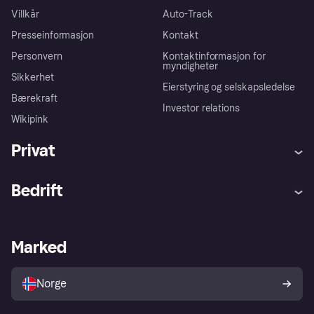
Villkår
Auto-Track
Presseinformasjon
Kontakt
Personvern
Kontaktinformasjon for
myndigheter
Sikkerhet
Eierstyring og selskapsledelse
Bærekraft
Investor relations
Wikipink
Privat
Hjelp
Kjøperbeskyttelse
Bedrift
Logg inn
Klager
Butikksupport
Developers portal
Klarna-appen
Kredittavtale
Merchant portal
Driftsstatus
Marked
Utforsk butikker
Personverninnstillinger
Selg med Klarna
Plattformer og partnere
Norge