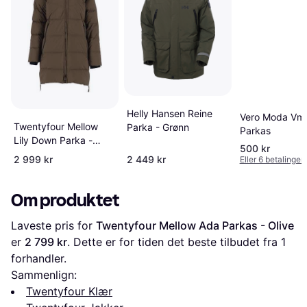
Helly Hansen Reine
Vero Moda Vm
Twentyfour Mellow
Parka - Grønn
Parkas
Lily Down Parka -
500 kr
Army Green
2 999 kr
2 449 kr
Eller 6 betalinger
Om produktet
Laveste pris for 
Twentyfour Mellow Ada Parkas - Olive
er 
2 799 kr
. Dette er for tiden det beste tilbudet fra 1 
forhandler.
Sammenlign:
Twentyfour Klær