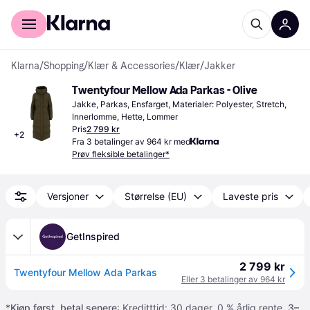
For kunder
For bedrifter
Klarna
/
Shopping
/
Klær & Accessories
/
Klær
/
Jakker
Twentyfour Mellow Ada Parkas - Olive
Jakke, Parkas, Ensfarget, Materialer: Polyester, Stretch, 
Innerlomme, Hette, Lommer
Pris
2 799 kr
+
2
Fra 3 betalinger av 964 kr med
Prøv fleksible betalinger*
Versjoner
Størrelse (EU)
Laveste pris
GetInspired
2 799 kr
Twentyfour Mellow Ada Parkas
Eller 3 betalinger av 964 kr
*
Kjøp først, betal senere
: Kreditttid: 30 dager. 0 % årlig rente.
3–