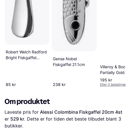
Robert Welch Radford
Bright Fiskgaffel
Gense Nobel
19.3cm
Fiskgaffel 21.1cm
Villeroy & Boch 
Partially Gold 
Fiskgaffel 18.
195 kr
85 kr
238 kr
Eller 3 betalinger
Om produktet
Laveste pris for 
Alessi Colombina Fiskgaffel 20cm 4st
er 
529 kr
. Dette er for tiden det beste tilbudet blant 
3
butikker.