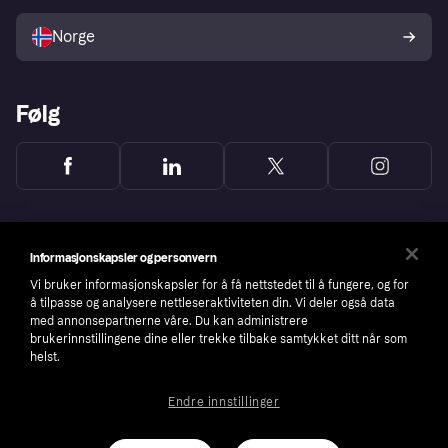
Selg med Klarna
Plattformer og partnere
Norge
Følg
Informasjonskapsler og personvern
Vi bruker informasjonskapsler for å få nettstedet til å fungere, og for
å tilpasse og analysere nettleseraktiviteten din. Vi deler også data
med annonsepartnerne våre. Du kan administrere
brukerinnstillingene dine eller trekke tilbake samtykket ditt når som
helst.
Endre innstillinger
Copyright © 2005-2026 Klarna Bank AB (publ). Headquarters: Stockholm, Sweden. All
rights reserved. Klarna Bank AB (publ). Sveavägen 46, 111 34 Stockholm. Organization
number: 556737-0431