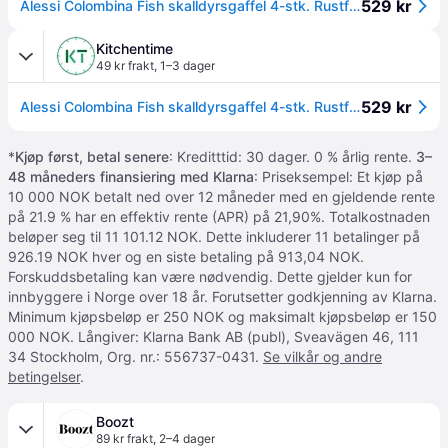
529 kr
Alessi Colombina Fish skalldyrsgaffel 4-stk. Rustfritt stål
Kitchentime
49 kr frakt
,
1–3 dager
529 kr
Alessi Colombina Fish skalldyrsgaffel 4-stk. Rustfritt stål
*
Kjøp først, betal senere
: Kreditttid: 30 dager. 0 % årlig rente.
3–
48 måneders finansiering med Klarna
: Priseksempel: Et kjøp på
10 000 NOK betalt ned over 12 måneder med en gjeldende rente
på 21.9 % har en effektiv rente (APR) på 21,90%. Totalkostnaden
beløper seg til 11 101.12 NOK. Dette inkluderer 11 betalinger på
926.19 NOK hver og en siste betaling på 913,04 NOK.
Forskuddsbetaling kan være nødvendig. Dette gjelder kun for
innbyggere i Norge over 18 år. Forutsetter godkjenning av Klarna.
Minimum kjøpsbeløp er 250 NOK og maksimalt kjøpsbeløp er 150
000 NOK. Långiver: Klarna Bank AB (publ), Sveavägen 46, 111
34 Stockholm, Org. nr.: 556737-0431.
Se vilkår og andre
betingelser
.
Boozt
89 kr frakt
,
2–4 dager