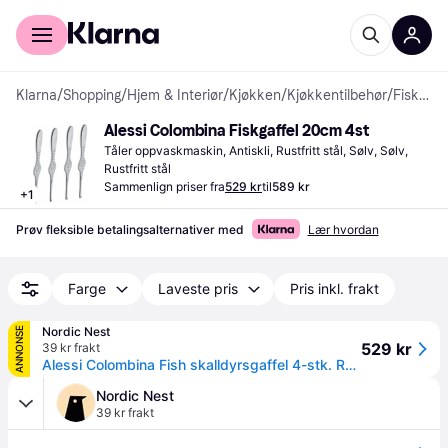
For kunder
For bedrifter
Klarna
/
Shopping
/
Hjem & Interiør
/
Kjøkken
/
Kjøkkentilbehør
/
Fiskegafler
Alessi Colombina Fiskgaffel 20cm 4st
Tåler oppvaskmaskin, Antiskli, Rustfritt stål, Sølv, Sølv, 
Rustfritt stål
Sammenlign priser fra
529 kr
til
589 kr
+
1
Prøv fleksible betalingsalternativer med
Lær hvordan
Farge
Laveste pris
Pris inkl. frakt
Nordic Nest
ANNONSE
529 kr
39 kr frakt
Alessi Colombina Fish skalldyrsgaffel 4-stk. Rustfritt stål
Nordic Nest
39 kr frakt