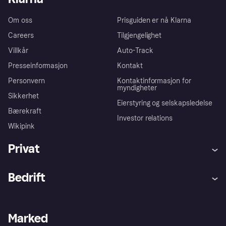
Om oss
Prisguiden er nå Klarna
Careers
Tilgjengelighet
Villkår
Auto-Track
Presseinformasjon
Kontakt
Personvern
Kontaktinformasjon for
myndigheter
Sikkerhet
Eierstyring og selskapsledelse
Bærekraft
Investor relations
Wikipink
Privat
Hjelp
Kjøperbeskyttelse
Bedrift
Logg inn
Klager
Butikksupport
Developers portal
Klarna-appen
Kredittavtale
Merchant portal
Driftsstatus
Marked
Utforsk butikker
Personverninnstillinger