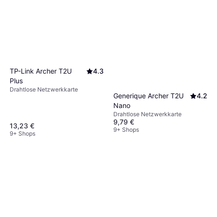
Geschwindigkeiten und besserer Leistung zu
Überlege dir, ob du externe oder interne
profitieren.
Antennen bevorzugst – externe Antennen
bieten oft flexiblere
Positionierungsmöglichkeiten für ein besseres
Signal.
TP-Link Archer T2U
4.3
Plus
Drahtlose Netzwerkkarte
Generique Archer T2U
4.2
Nano
Drahtlose Netzwerkkarte
9,79 €
13,23 €
9+ Shops
9+ Shops