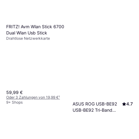
FRITZ! Avm Wlan Stick 6700
Dual Wlan Usb Stick
Drahtlose Netzwerkkarte
59,99 €
Oder 3 Zahlungen von 19,99 €
¹
9+ Shops
ASUS ROG USB-BE92
4.7
USB-BE92 Tri-Band
Drahtlose Netzwerkkarte
Adapter
69 €
Oder 3 Zahlungen von 23,00 €
¹
9+ Shops