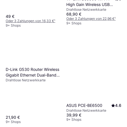
High Gain Wireless USB
Drahtlose Netzwerkkarte
Adapter
68,90 €
49 €
Oder 3 Zahlungen von 22,96 €
¹
Oder 3 Zahlungen von 16,33 €
¹
9+ Shops
9+ Shops
D-Link G530 Router Wireless
Gigabit Ethernet Dual-Band
Drahtlose Netzwerkkarte
2.4 GHz/5 GHz 5G Bianco
ASUS PCE-BE6500
4.6
Drahtlose Netzwerkkarte
39,99 €
21,90 €
9+ Shops
9+ Shops