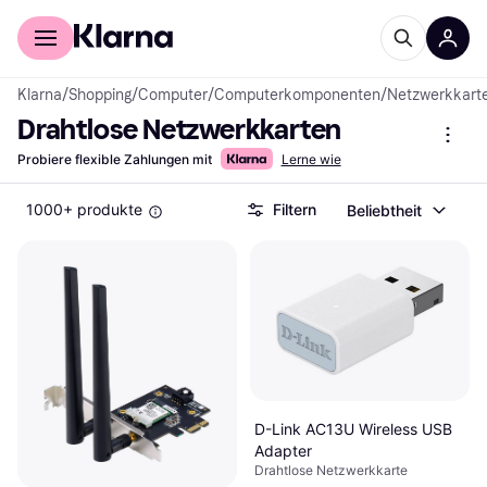
Für Shopper
Für Händler
Klarna
/
Shopping
/
Computer
/
Computerkomponenten
/
Netzwerkkarte
Drahtlose Netzwerkkarten
Probiere flexible Zahlungen mit
Lerne wie
1000+ produkte
Filtern
Beliebtheit
D-Link AC13U Wireless USB
Adapter
Drahtlose Netzwerkkarte