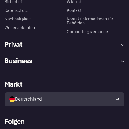
Sicherheit
Wikipink
Datenschutz
Kontakt
Nachhaltigkeit
Kontaktinformationen für
Behörden
Weiterverkaufen
Corporate governance
Privat
Hilfe
Beschwerden
Business
Einloggen
Sicher shoppen mit Klarna
Händlersupport
Entwicklerseite
Mit Klarna einkaufen
Festgeld
Händlerportal
Betriebsstatus
Markt
Klarna App
Datenschutzeinstellungen
Mit Klarna verkaufen
Plattformen und Partner
Shops entdecken
Dein Widerrufsrecht
Deutschland
Käuferschutzrichtlinie
Folgen