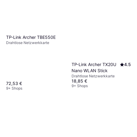
Betriebssystem und den maximalen
Außerdem ermöglichen sie eine einfache
Übertragungsgeschwindigkeiten, die dein
Einrichtung ohne lästiges Kabelverlegen.
Netzwerk unterstützt.
TP-Link Archer TBE550E
Drahtlose Netzwerkkarte
TP-Link Archer TX20U
4.5
Nano WLAN Stick
Drahtlose Netzwerkkarte
18,85 €
72,53 €
9+ Shops
9+ Shops