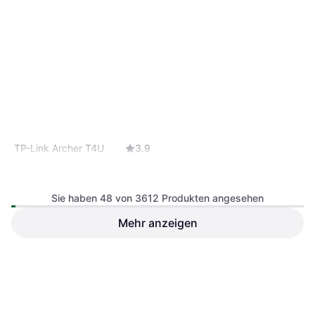
Edimax EW-7811UAC
3.9
Drahtlose Netzwerkkarte
22,99 €
TP-Link Archer T4U
3.9
9+ Shops
Drahtlose Netzwerkkarte
Sie haben 48 von 3612 Produkten angesehen
Mehr anzeigen
TP-Link TL-WN8200ND
4.2
Drahtlose Netzwerkkarte
17,39 €
Oder 3 Zahlungen von 5,79 €
¹
22,12 €
9+ Shops
9+ Shops
1
2
3
...
40
...
76