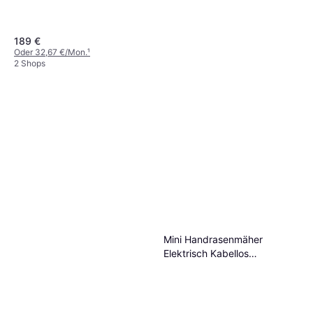
189 €
Oder 32,67 €/Mon.
¹
2 Shops
GENIALO
Rasenkantenstecher Profi
8,69 €
Mini Handrasenmäher
1 Shop
Elektrisch Kabellos
Rasenmäher