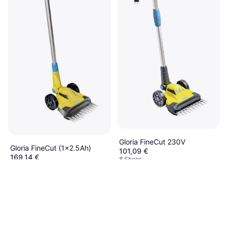
Oder 18,80 €/Mon.
¹
9+ Shops
Gloria FineCut 230V
Gloria FineCut (1x2.5Ah)
101,09 €
169,14 €
8 Shops
9+ Shops