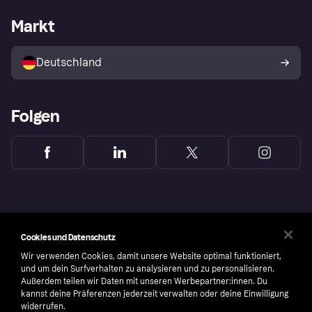
Mit Klarna einkaufen
Festgeld
Händlerportal
Betriebsstatus
Markt
Klarna App
Datenschutzeinstellungen
Mit Klarna verkaufen
Plattformen und Partner
Shops entdecken
Dein Widerrufsrecht
Deutschland
Käuferschutzrichtlinie
Folgen
Cookies und Datenschutz
Wir verwenden Cookies, damit unsere Website optimal funktioniert,
und um dein Surfverhalten zu analysieren und zu personalisieren.
Außerdem teilen wir Daten mit unseren Werbepartner:innen. Du
kannst deine Präferenzen jederzeit verwalten oder deine Einwilligung
widerrufen.