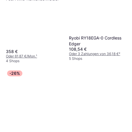
Ryobi RY18EGA-0 Cordless
Edger
108,54 €
358 €
Oder 3 Zahlungen von 36,18 €
²
Oder 61,87 €/Mon.
¹
5 Shops
4 Shops
-26%