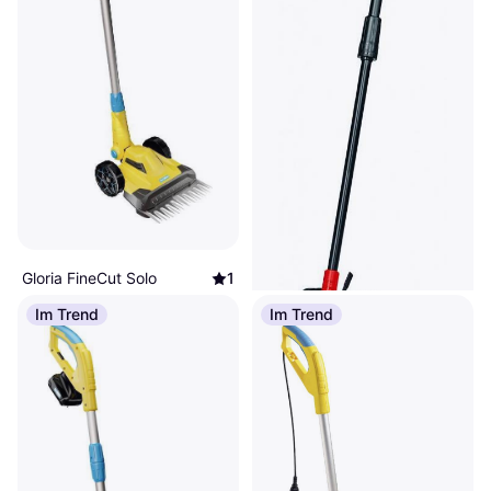
Gloria FineCut Solo
1
105,52 €
Im Trend
Im Trend
6 Shops
Einhell GE-LE 18/190 Li-Solo
Akku-Rasenkantenschneider
108,84 €