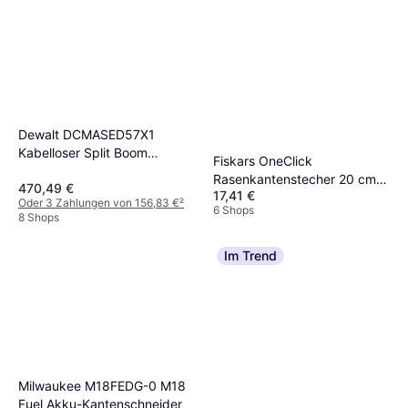
Fiskars Solid Lawn Edger
1011617
25,07 €
Dewalt DCMASED57X1
Oder 3 Zahlungen von 8,35 €
²
8 Shops
Kabelloser Split Boom
Fiskars OneClick
Rasenkantenschneider 54V
Rasenkantenstecher 20 cm
470,49 €
17,41 €
ohne Stiel
Oder 3 Zahlungen von 156,83 €
²
6 Shops
8 Shops
Im Trend
Milwaukee M18FEDG-0 M18
Fuel Akku-Kantenschneider