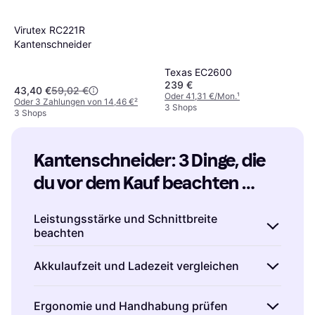
Virutex RC221R
Kantenschneider
Texas EC2600
239 €
43,40 €
59,02 €
Oder 41,31 €/Mon.
¹
Oder 3 Zahlungen von 14,46 €
²
3 Shops
3 Shops
Kantenschneider: 3 Dinge, die 
du vor dem Kauf beachten 
solltest
Leistungsstärke und Schnittbreite
beachten
Beim Kauf eines Kantenschneiders ist es
Akkulaufzeit und Ladezeit vergleichen
wichtig, auf die Leistungsstärke des Geräts zu
achten. Ein leistungsstarker Motor sorgt dafür,
Wenn du dich für einen akkubetriebenen
Ergonomie und Handhabung prüfen
dass du auch bei dichtem Gras oder Unkraut
Kantenschneider entscheidest, sind