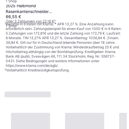
1 Shop
2025 Halbmond
Rasenkantenschneider
66,55 €
Kohlenstoffstahl
Oder 3 Zahlungen von 22,18 €
²
¹
Bezahle in 6 Raten mit Klarna, * APR 13,27 %. Eine Anzahlung kann
1 Shop
erforderlich sein. Zahlungsbeispiel für einen Kauf von 1000 € in 6 Raten:
5 Zahlungen von 172,81€ und die letzte Zahlung von 172,79 €. Laufzeit:
6 Monate. TIN 13,27% APR 13,27 %. Gesamtbetrag: 1036,84 €. Zinsen:
36,84 €. Gilt nur für in Deutschland lebende Personen über 18 Jahre.
Vorbehaltlich der Zustimmung von Klarna. Mindestkaufbetrag 25 € und
Höchstbetrag abhängig von der Bonitätsprüfung. Kreditgeber: Klarna
Bank AB (publ), Sveavägen 46, 111 34 Stockholm, Reg. Nr.: 556737-
0431. Siehe Bedingungen und weitere Informationen unter
https://www.klarna.com/de/agb/
.
²
Vorbehaltlich Kreditwürdigkeitsprüfung.