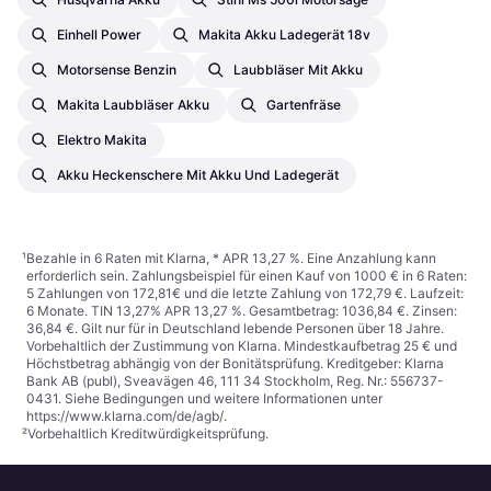
Einhell Power
Makita Akku Ladegerät 18v
Motorsense Benzin
Laubbläser Mit Akku
Makita Laubbläser Akku
Gartenfräse
Elektro Makita
Akku Heckenschere Mit Akku Und Ladegerät
¹
Bezahle in 6 Raten mit Klarna, * APR 13,27 %. Eine Anzahlung kann
erforderlich sein. Zahlungsbeispiel für einen Kauf von 1000 € in 6 Raten:
5 Zahlungen von 172,81€ und die letzte Zahlung von 172,79 €. Laufzeit:
6 Monate. TIN 13,27% APR 13,27 %. Gesamtbetrag: 1036,84 €. Zinsen:
36,84 €. Gilt nur für in Deutschland lebende Personen über 18 Jahre.
Vorbehaltlich der Zustimmung von Klarna. Mindestkaufbetrag 25 € und
Höchstbetrag abhängig von der Bonitätsprüfung. Kreditgeber: Klarna
Bank AB (publ), Sveavägen 46, 111 34 Stockholm, Reg. Nr.: 556737-
0431. Siehe Bedingungen und weitere Informationen unter
https://www.klarna.com/de/agb/
.
²
Vorbehaltlich Kreditwürdigkeitsprüfung.