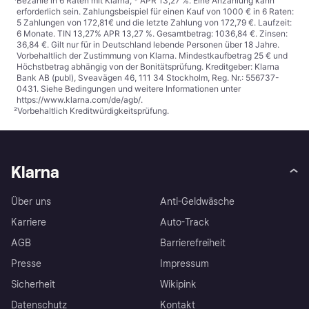
¹
Bezahle in 6 Raten mit Klarna, * APR 13,27 %. Eine Anzahlung kann
erforderlich sein. Zahlungsbeispiel für einen Kauf von 1000 € in 6 Raten:
5 Zahlungen von 172,81€ und die letzte Zahlung von 172,79 €. Laufzeit:
6 Monate. TIN 13,27% APR 13,27 %. Gesamtbetrag: 1036,84 €. Zinsen:
36,84 €. Gilt nur für in Deutschland lebende Personen über 18 Jahre.
Vorbehaltlich der Zustimmung von Klarna. Mindestkaufbetrag 25 € und
Höchstbetrag abhängig von der Bonitätsprüfung. Kreditgeber: Klarna
Bank AB (publ), Sveavägen 46, 111 34 Stockholm, Reg. Nr.: 556737-
0431. Siehe Bedingungen und weitere Informationen unter
https://www.klarna.com/de/agb/
.
²
Vorbehaltlich Kreditwürdigkeitsprüfung.
Klarna
Über uns
Anti-Geldwäsche
Karriere
Auto-Track
AGB
Barrierefreiheit
Presse
Impressum
Sicherheit
Wikipink
Datenschutz
Kontakt