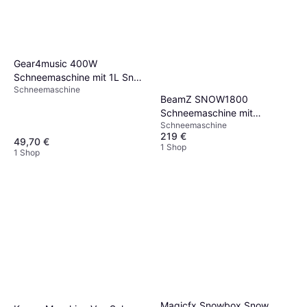
Gear4music 400W
Schneemaschine mit 1L Snow
Schneemaschine
Fluid
BeamZ SNOW1800
Schneemaschine mit
Schneemaschine
Flüssigkeit 5 Liter
219 €
49,70 €
1 Shop
1 Shop
Magicfx Snowbox Snow