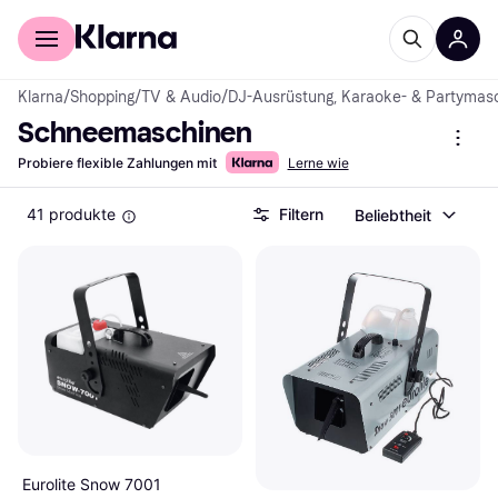
Für Shopper
Für Händler
Klarna
/
Shopping
/
TV & Audio
/
DJ-Ausrüstung, Karaoke- & Partymas
Schneemaschinen
Probiere flexible Zahlungen mit
Lerne wie
41 produkte
Filtern
Beliebtheit
Eurolite Snow 7001