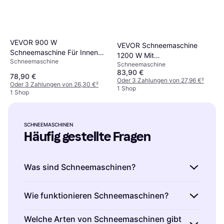
VEVOR 900 W
VEVOR Schneemaschine
Schneemaschine Für Innen
1200 W Mit
Schneemaschine
Und Außenbereich
Schneemaschine
Höhenverstellbarem Ständer
83,90 €
78,90 €
Oder 3 Zahlungen von 27,96 €
²
Oder 3 Zahlungen von 26,30 €
²
1 Shop
1 Shop
SCHNEEMASCHINEN
Häufig gestellte Fragen
Was sind Schneemaschinen?
Schneemaschinen sind Geräte, die künstlichen
Wie funktionieren Schneemaschinen?
Schnee erzeugen. Sie werden häufig bei
Partys und Events eingesetzt, um eine
Schneemaschinen funktionieren durch die
Welche Arten von Schneemaschinen gibt