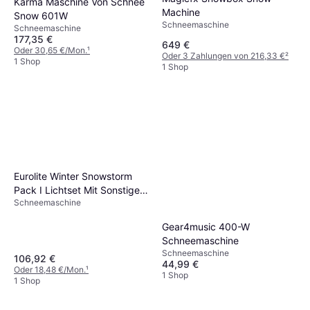
Karma Maschine Von Schnee
Machine
Snow 601W
Schneemaschine
Schneemaschine
177,35 €
649 €
Oder 30,65 €/Mon.
¹
Oder 3 Zahlungen von 216,33 €
²
1 Shop
1 Shop
Eurolite Winter Snowstorm
Pack I Lichtset Mit Sonstigen
Schneemaschine
Komponenten-Set
Gear4music 400-W
Schneemaschine
Schneemaschine
106,92 €
44,99 €
Oder 18,48 €/Mon.
¹
1 Shop
1 Shop