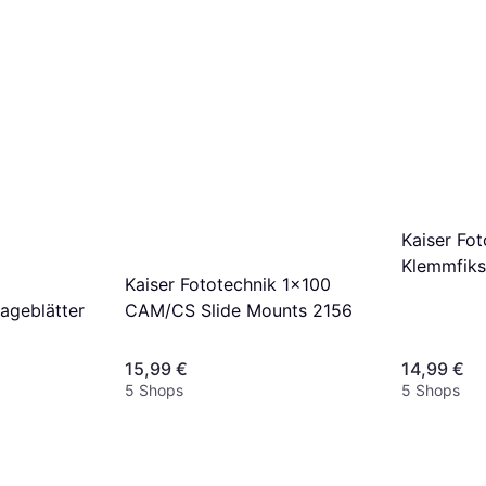
Kaiser Fototechnik Chemical
Storage Bottle 1000ml
5,90 €
7,99 €
6 Shops
Kaiser Fo
Klemmfiks
Kaiser Fototechnik 1x100
CAM/CS Slide Mounts 2156
lageblätter
15,99 €
14,99 €
5 Shops
5 Shops