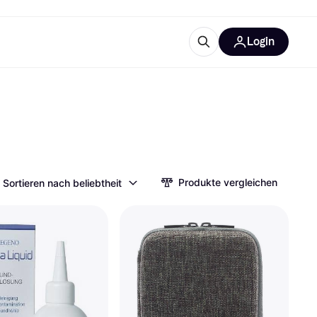
Login
Weitere Informationen
sstattung
M
Was ist Klarna?
Artikel
Produkte vergleichen
Sortieren nach beliebtheit
tegorien