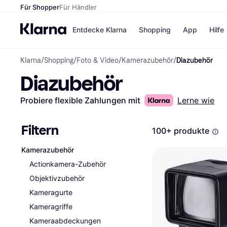
Für Shopper
Für Händler
Entdecke Klarna
Shopping
App
Hilfe
Klarna
/
Shopping
/
Foto & Video
/
Kamerazubehör
/
Diazubehör
Zahlungsmethoden
Shops
Diazubehör
Zahlungsmethoden
Kaufla
Sofort bezahlen
eBay
Bezahle in 3
Temu
Probiere flexible Zahlungen mit
Lerne wie
Teilzahlungen
Samsu
Bezahle in bis zu 30
SHEIN
Tagen
Filtern
100+ produkte
Ratenzahlung
Kamerazubehör
Alle Shops
Actionkamera-Zubehör
Objektivzubehör
Kameragurte
Kameragriffe
Kameraabdeckungen