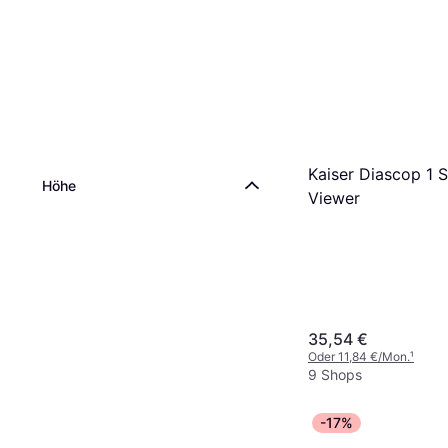
Kaiser Diascop 1 S
Höhe
Viewer
35,54 €
Oder 11,84 €/Mon.
¹
9 Shops
-17%