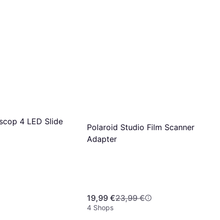
Storage Bottle 1000ml white
5,90 €
6,61 €
6 Shops
ascop 4 LED Slide
Polaroid Studio Film Scanner
Adapter
19,99 €
23,99 €
4 Shops