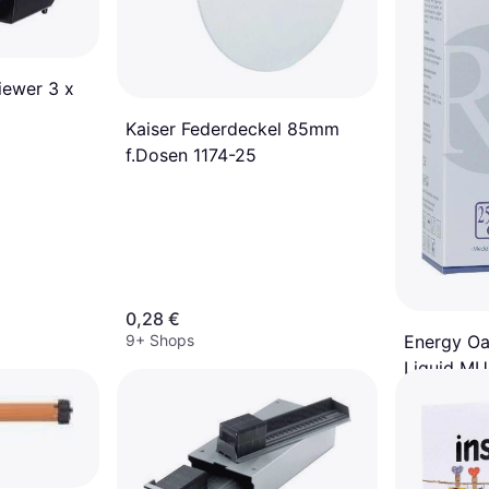
iewer 3 x
Kaiser Federdeckel 85mm
f.Dosen 1174-25
0,28 €
9+ Shops
Energy Oa
Liquid 
19,59 €
9+ Shops