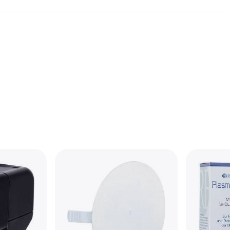
Shopping und Cashback
Shoppe und vergleiche Preise
Banking
Sparprodukte
Mobil
Foto & Video
Büroau
nd.de
Cashback
Sale
Alle Karten
Gaming & Unterhaltung
Sparkonten
Reise-eSI
Shops entdecken
Schönheit & Gesundheit
Klarna Card
Mobilgeräte & Wearables
Flexkonto
Mitgliedschaft
Bekleidung & Accessoires
Kreditkarte
Kinder & Familie
Festgeld
ng
Freund:innen einladen
Spielzeug & Hobbys
Klarna Guthaben
Fahrzeuge & Zubehör
Festgeld+
Möbel & Haushalt
Garten & Außenbereich
TV & Audio
Küchengeräte
Sport & Freizeit
Haushaltsgeräte
Computer
Bücher, Filme & Musik
Renovierung & Bau
Alle Ka