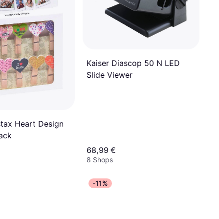
Kaiser Diascop 50 N LED
Slide Viewer
nstax Heart Design
pack
68,99 €
8 Shops
-11%