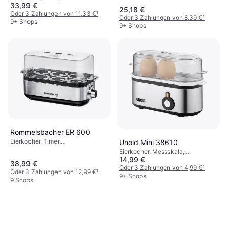
Abschaltautomatik, Anzahl Eier
33,99 €
Spülmaschinengeeignet, Anzahl
25,18 €
(max): 3 Stk.
Eier (max): 7 Stk.
Oder 3 Zahlungen von 11,33 €
¹
Oder 3 Zahlungen von 8,39 €
¹
9+ Shops
9+ Shops
Rommelsbacher ER 600
Eierkocher, Timer,
Unold Mini 38610
Wasserbadbehälter,
Eierkocher, Messskala,
Abschaltautomatik, Anzahl Eier
14,99 €
Spülmaschinengeeignet, Anzahl
38,99 €
(max): 6 Stk.
Eier (max): 3 Stk.
Oder 3 Zahlungen von 4,99 €
¹
Oder 3 Zahlungen von 12,99 €
¹
9+ Shops
9 Shops