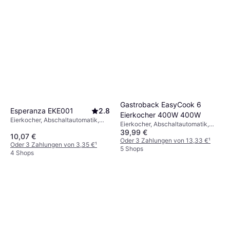
Gastroback EasyCook 6
Esperanza EKE001
2.8
Eierkocher 400W 400W
Eierkocher, Abschaltautomatik,
Eierkocher, Abschaltautomatik,
Anzahl Eier (max): 7 Stk.
39,99 €
Anzahl Eier (max): 6 Stk.
10,07 €
Oder 3 Zahlungen von 13,33 €
¹
Oder 3 Zahlungen von 3,35 €
¹
5 Shops
4 Shops