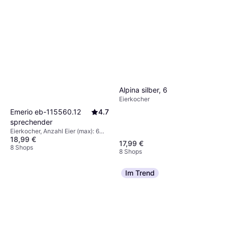
Alpina silber, 6
Eierkocher
Emerio eb-115560.12
4.7
sprechender
Eierkocher, Anzahl Eier (max): 6
18,99 €
Stk.
17,99 €
8 Shops
8 Shops
Im Trend