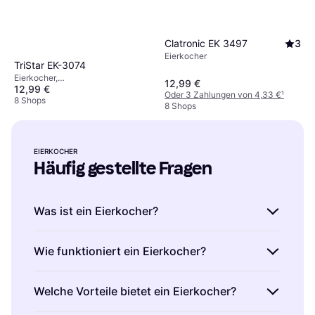
Clatronic EK 3497
3
Eierkocher
TriStar EK-3074
Eierkocher,
12,99 €
12,99 €
Spülmaschinengeeignet,
Oder 3 Zahlungen von 4,33 €
¹
Abschaltautomatik, Anzahl Eier
8 Shops
8 Shops
(max): 7 Stk.
EIERKOCHER
Häufig gestellte Fragen
Was ist ein Eierkocher?
Ein Eierkocher ist ein Küchengerät, das zum
Wie funktioniert ein Eierkocher?
Kochen von Eiern verwendet wird. Es
ermöglicht dir, Eier schnell und einfach zu
Ein Eierkocher funktioniert durch Dampf.
Welche Vorteile bietet ein Eierkocher?
kochen, ohne sie im Wasserbad zu
Wasser wird erhitzt, um Dampf zu erzeugen,
überwachen. Du kannst die gewünschte