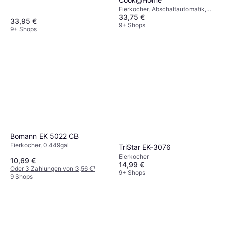
Eierkocher, Abschaltautomatik,
33,75 €
Wärmeschutzgriff, Anzahl Eier
33,95 €
(max): 7 Stk.
9+ Shops
9+ Shops
Bomann EK 5022 CB
Eierkocher, 0.449gal
TriStar EK-3076
Eierkocher
10,69 €
14,99 €
Oder 3 Zahlungen von 3,56 €
¹
9+ Shops
9 Shops