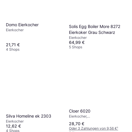
Domo Eierkocher
Solis Egg Boiler More 8272
Eierkocher
Eierkoker Grau Schwarz
Eierkocher
64,99 €
21,71 €
5 Shops
4 Shops
Cloer 6020
Silva Homeline ek 2303
Eierkocher,
Spülmaschinengeeignet, Antihaft,
Eierkocher
28,70 €
Wärmeschutzgriff, Anzahl Eier
12,62 €
Oder 3 Zahlungen von 9,56 €
¹
(max): 3 Stk.
4 Shops