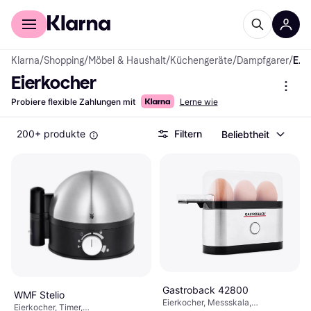
Für Shopper
Für Händler
Klarna
/
Shopping
/
Möbel & Haushalt
/
Küchengeräte
/
Dampfgarer
/
Eierkocher
Eierkocher
Probiere flexible Zahlungen mit
Lerne wie
200+ produkte
Filtern
Beliebtheit
Gastroback 42800
WMF Stelio
Eierkocher, Messskala,
Eierkocher, Timer,