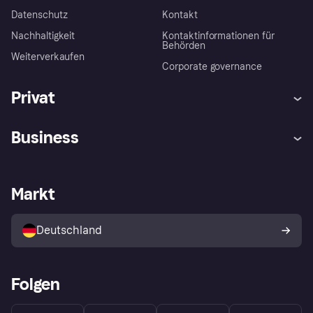
Datenschutz
Kontakt
Nachhaltigkeit
Kontaktinformationen für
Behörden
Weiterverkaufen
Corporate governance
Privat
Hilfe
Beschwerden
Business
Einloggen
Sicher shoppen mit Klarna
Händlersupport
Entwicklerseite
Mit Klarna einkaufen
Festgeld
Händlerportal
Betriebsstatus
Markt
Klarna App
Datenschutzeinstellungen
Mit Klarna verkaufen
Plattformen und Partner
Shops entdecken
Dein Widerrufsrecht
Deutschland
Käuferschutzrichtlinie
Folgen