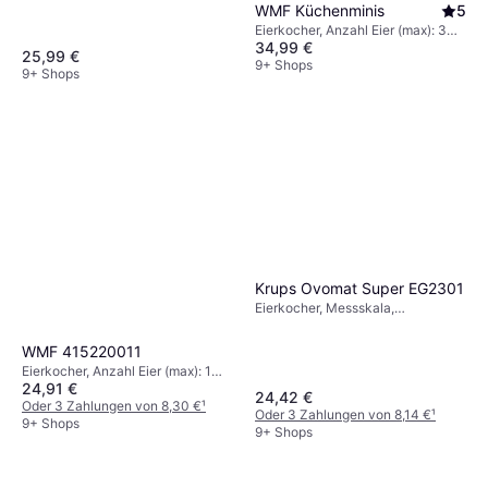
Stk.
WMF Küchenminis
5
Eierkocher, Anzahl Eier (max): 3
34,99 €
Stk.
25,99 €
9+ Shops
9+ Shops
Krups Ovomat Super EG2301
Eierkocher, Messskala,
Wärmehaltefunktion, Anzahl Eier
(max): 7 Stk.
WMF 415220011
Eierkocher, Anzahl Eier (max): 1
24,91 €
Stk.
24,42 €
Oder 3 Zahlungen von 8,30 €
¹
Oder 3 Zahlungen von 8,14 €
¹
9+ Shops
9+ Shops