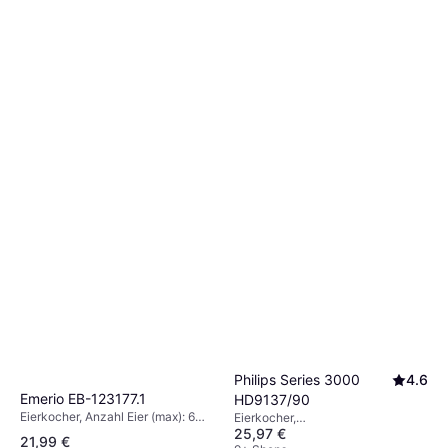
Philips Series 3000
4.6
Emerio EB-123177.1
HD9137/90
Eierkocher, Anzahl Eier (max): 6
Eierkocher,
Stk.
25,97 €
Spülmaschinengeeignet, Anzahl
21,99 €