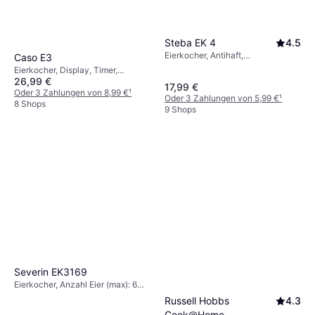
Steba EK 4
4.5
Eierkocher, Antihaft,
Caso E3
Wärmeschutzgriff, Anzahl Eier
Eierkocher, Display, Timer,
(max): 3 Stk.
26,99 €
Abschaltautomatik, Anzahl Eier
17,99 €
(max): 3 Stk.
Oder 3 Zahlungen von 8,99 €
¹
Oder 3 Zahlungen von 5,99 €
¹
8 Shops
9 Shops
Severin EK3169
Eierkocher, Anzahl Eier (max): 6
Stk.
Russell Hobbs
4.3
Cook@Home