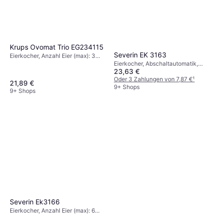
Krups Ovomat Trio EG234115
Severin EK 3163
Eierkocher, Anzahl Eier (max): 3
Eierkocher, Abschaltautomatik,
Stk.
23,63 €
Anzahl Eier (max): 3 Stk.
Oder 3 Zahlungen von 7,87 €
¹
21,89 €
9+ Shops
9+ Shops
Severin Ek3166
Eierkocher, Anzahl Eier (max): 6