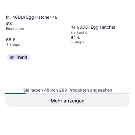
IN-48DDI Egg Hatcher 48
stk
IN-96DDI Egg Hatcher
Eierkocher
Eierkocher
84 €
65 €
5 Shops
4 Shops
Im Trend
Sie haben 48 von 289 Produkten angesehen
Mehr anzeigen
Cloer 6021
Mesko MS 4485
Eierkocher, Antihaft, Anzahl Eier
Eierkocher, Messskala, Anzahl Eier
28,10 €
(max): 3 Stk.
(max): 3 Stk.
Oder 3 Zahlungen von 9,36 €
¹
15,99 €
4 Shops
6 Shops
1
2
3
...
7