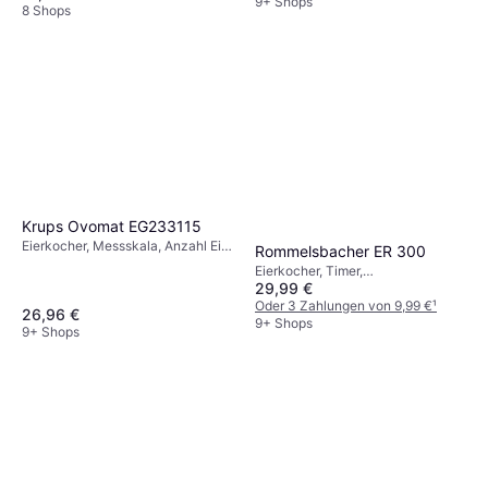
Eier (max): 6 Stk.
9+ Shops
8 Shops
Krups Ovomat EG233115
Eierkocher, Messskala, Anzahl Eier
Rommelsbacher ER 300
(max): 7 Stk.
Eierkocher, Timer,
29,99 €
Abschaltautomatik, Anzahl Eier
(max): 3 Stk.
Oder 3 Zahlungen von 9,99 €
¹
26,96 €
9+ Shops
9+ Shops