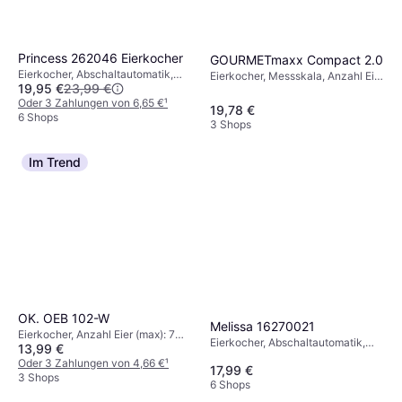
Princess 262046 Eierkocher
GOURMETmaxx Compact 2.0
Eierkocher, Abschaltautomatik,
Eierkocher, Messskala, Anzahl Eier
19,95 €
23,99 €
Anzahl Eier (max): 6 Stk.
(max): 2 Stk.
Oder 3 Zahlungen von 6,65 €
¹
19,78 €
6 Shops
3 Shops
Im Trend
OK. OEB 102-W
Melissa 16270021
Eierkocher, Anzahl Eier (max): 7
Eierkocher, Abschaltautomatik,
13,99 €
Stk.
Anzahl Eier (max): 7 Stk.
Oder 3 Zahlungen von 4,66 €
¹
17,99 €
3 Shops
6 Shops