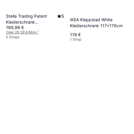
Stella Trading Patent
5
IKEA Kleppstad White
Kleiderschrank
Kleiderschrank 117x176cm
169,99 €
145x188cm
Oder 29,38 €/Mon.
¹
119 €
5 Shops
1 Shop