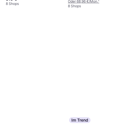
270.3x210.5cm
Oder 68,96 €/Mon.
¹
8 Shops
200.1x200.5cm
8 Shops
Im Trend