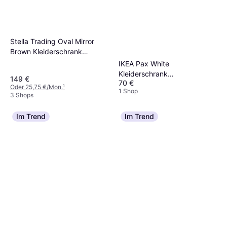
Stella Trading Oval Mirror
Brown Kleiderschrank
120x195cm
IKEA Pax White
Kleiderschrank
149 €
70 €
99.8x201.2cm
Oder 25,75 €/Mon.
¹
1 Shop
3 Shops
Im Trend
Im Trend