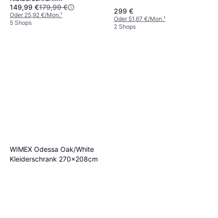
149,99 €
179,99 €
170x196cm
299 €
Oder 25,92 €/Mon.
¹
Oder 51,67 €/Mon.
¹
5 Shops
2 Shops
WIMEX Odessa Oak/White
Kleiderschrank 270x208cm