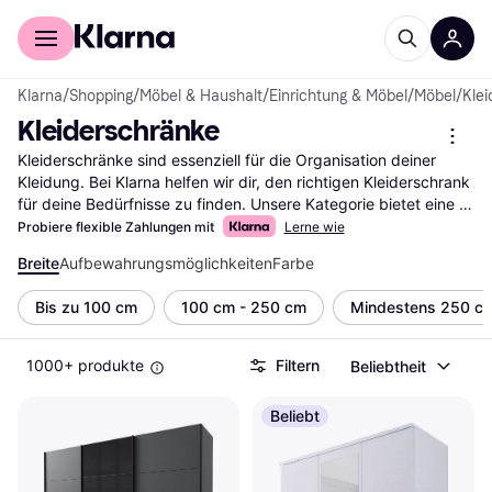
Für Shopper
Für Händler
Klarna
/
Shopping
/
Möbel & Haushalt
/
Einrichtung & Möbel
/
Möbel
/
Kle
Kleiderschränke
Kleiderschränke sind essenziell für die Organisation deiner 
Kleidung. Bei Klarna helfen wir dir, den richtigen Kleiderschrank 
für deine Bedürfnisse zu finden. Unsere Kategorie bietet eine 
Vielzahl von Schränken, die du mit unseren praktischen Filtern 
Probiere flexible Zahlungen mit
Lerne wie
durchsuchen kannst. Egal, ob du nach Größe, Material oder 
Breite
Aufbewahrungsmöglichkeiten
Farbe
Design suchst, unsere Filter leiten dich schnell zum passenden 
Kleiderschrank. Du kannst auch nach Preis, Marke oder 
Bis zu 100 cm
100 cm - 250 cm
Mindestens 250 c
Bewertungen filtern, um deine Auswahl weiter zu verfeinern. So 
findest du genau das Möbelstück, das zu deinem Stil passt. 
Lies die Nutzerbewertungen, um mehr über die Erfahrungen 
1000+ produkte
Filtern
Beliebtheit
anderer zu erfahren und die richtige Wahl zu treffen. Du kannst 
sicher sein, dass du bei uns die besten Angebote findest. 
Beliebt
Starte deine Suche nach dem idealen Kleiderschrank hier und 
bringe Ordnung in dein Zuhause.
Mehr über kleiderschränke »