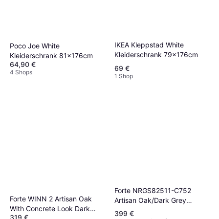
IKEA Kleppstad White
Poco Joe White
Kleiderschrank 79x176cm
Kleiderschrank 81x176cm
64,90 €
69 €
4 Shops
1 Shop
Forte ‎NRGS82511-C752
Forte WINN 2 ‎Artisan Oak
Artisan Oak/Dark Grey
With Concrete Look Dark
Kleiderschrank
399 €
319 €
Grey Kleiderschrank