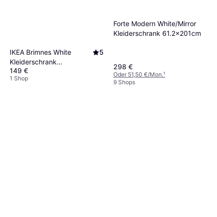
Forte Modern White/Mirror
Kleiderschrank 61.2x201cm
IKEA Brimnes White
5
Kleiderschrank
298 €
149 €
117x190cm
Oder 51,50 €/Mon.
¹
1 Shop
9 Shops