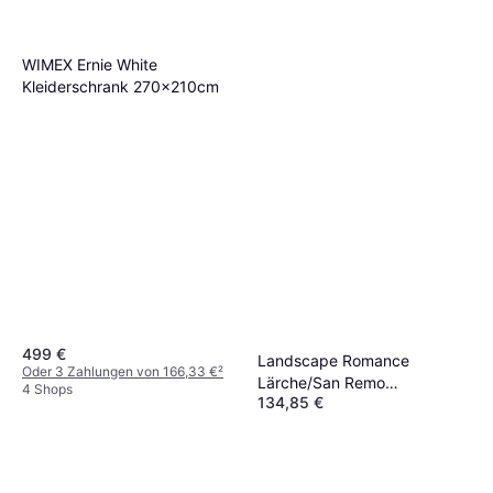
WIMEX Ernie White
Kleiderschrank 270x210cm
499 €
Landscape Romance
Oder 3 Zahlungen von 166,33 €
²
Lärche/San Remo
4 Shops
134,85 €
Nachbildung Kleiderschrank
Oder 23,31 €/Mon.
¹
8 Shops