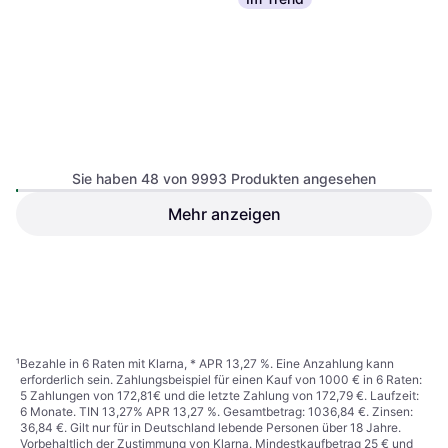
Sie haben 48 von 9993 Produkten angesehen
Forte Narago Narago
Kleiderschrank
Mehr anzeigen
WIMEX Herne Dark Gray
270.3x210.5cm
Kleiderschrank 180x198cm
399 €
399 €
Oder 3 Zahlungen von 133,00 €
²
Oder 68,96 €/Mon.
¹
3 Shops
5 Shops
¹
Bezahle in 6 Raten mit Klarna, * APR 13,27 %. Eine Anzahlung kann
erforderlich sein. Zahlungsbeispiel für einen Kauf von 1000 € in 6 Raten:
5 Zahlungen von 172,81€ und die letzte Zahlung von 172,79 €. Laufzeit:
6 Monate. TIN 13,27% APR 13,27 %. Gesamtbetrag: 1036,84 €. Zinsen:
36,84 €. Gilt nur für in Deutschland lebende Personen über 18 Jahre.
Vorbehaltlich der Zustimmung von Klarna. Mindestkaufbetrag 25 € und