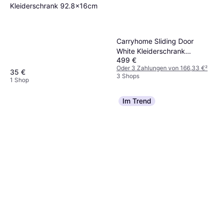
Kleiderschrank 92.8x16cm
Carryhome Sliding Door
White Kleiderschrank
499 €
250x200cm
Oder 3 Zahlungen von 166,33 €
²
35 €
3 Shops
1 Shop
Im Trend