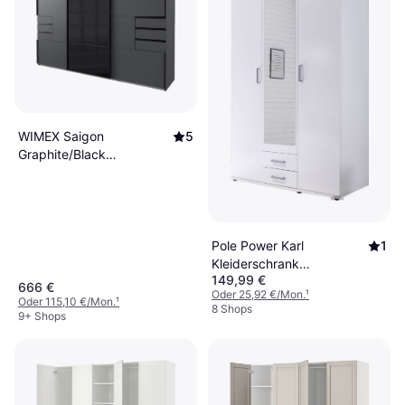
WIMEX Saigon
5
Graphite/Black
Kleiderschrank
270x210cm
Pole Power Karl
1
Kleiderschrank
149,99 €
120x195cm
666 €
Oder 25,92 €/Mon.
¹
Oder 115,10 €/Mon.
¹
8 Shops
9+ Shops