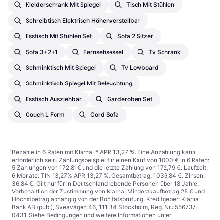
Kleiderschrank Mit Spiegel
Tisch Mit Stühlen
Schreibtisch Elektrisch Höhenverstellbar
Esstisch Mit Stühlen Set
Sofa 2 Sitzer
Sofa 3+2+1
Fernsehsessel
Tv Schrank
Schminktisch Mit Spiegel
Tv Lowboard
Schminktisch Spiegel Mit Beleuchtung
Esstisch Ausziehbar
Garderoben Set
Couch L Form
Cord Sofa
¹
Bezahle in 6 Raten mit Klarna, * APR 13,27 %. Eine Anzahlung kann
erforderlich sein. Zahlungsbeispiel für einen Kauf von 1000 € in 6 Raten:
5 Zahlungen von 172,81€ und die letzte Zahlung von 172,79 €. Laufzeit:
6 Monate. TIN 13,27% APR 13,27 %. Gesamtbetrag: 1036,84 €. Zinsen:
36,84 €. Gilt nur für in Deutschland lebende Personen über 18 Jahre.
Vorbehaltlich der Zustimmung von Klarna. Mindestkaufbetrag 25 € und
Höchstbetrag abhängig von der Bonitätsprüfung. Kreditgeber: Klarna
Bank AB (publ), Sveavägen 46, 111 34 Stockholm, Reg. Nr.: 556737-
0431. Siehe Bedingungen und weitere Informationen unter