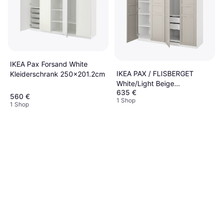
IKEA Pax Forsand White
IKEA PAX / FLISBERGET
Kleiderschrank 250x201.2cm
White/Light Beige
635 €
Kleiderschrank 200x201.2cm
560 €
1 Shop
1 Shop