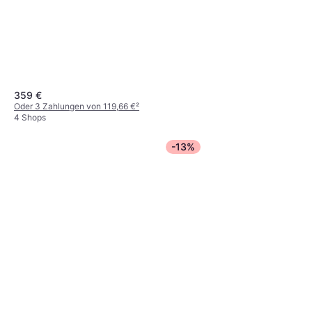
359 €
Oder 3 Zahlungen von 119,66 €
²
4 Shops
-13%
IKEA Pax White
Kleiderschrank 50x236cm
80 €
1 Shop