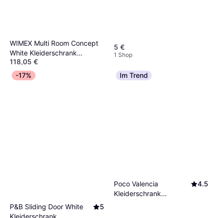
WIMEX Multi Room Concept
5 €
White Kleiderschrank
1 Shop
118,05 €
70x15cm
Oder 20,40 €/Mon.
¹
-17%
Im Trend
9 Shops
Poco Valencia
4.5
Kleiderschrank
206x195cm
P&B Sliding Door White
5
Kleiderschrank