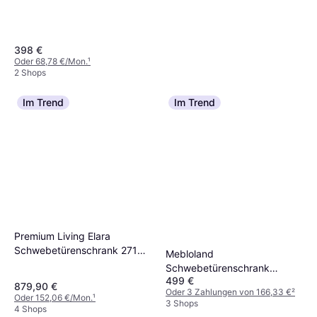
398 €
Oder 68,78 €/Mon.
¹
2 Shops
Im Trend
Im Trend
Germania 3577 Adana
Kleiderschrank
198 €
Oder 3 Zahlungen von 66,00 €
²
9 Shops
Premium Living Elara
Schwebetürenschrank 271
Mebloland
Cm Breit 3 Trg
Schwebetürenschrank
Kleiderschrank
499 €
Aurelia 1 2-türig 180 cm
879,90 €
Oder 3 Zahlungen von 166,33 €
²
Kleiderschrank 200x215cm
Oder 152,06 €/Mon.
¹
3 Shops
4 Shops