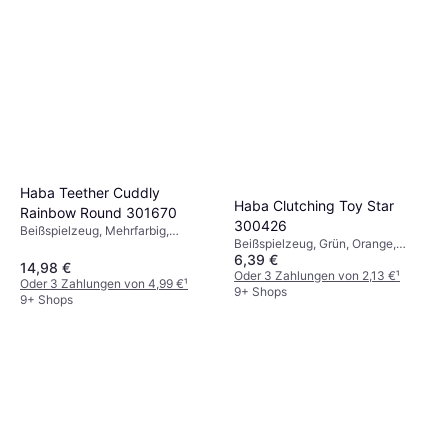
Haba Teether Cuddly
Haba Clutching Toy Star
Rainbow Round 301670
300426
Beißspielzeug, Mehrfarbig,
Beißspielzeug, Grün, Orange,
Material: Stoff, Kunststoff
6,39 €
Material: Silikon
14,98 €
Oder 3 Zahlungen von 2,13 €
¹
Oder 3 Zahlungen von 4,99 €
¹
9+ Shops
9+ Shops