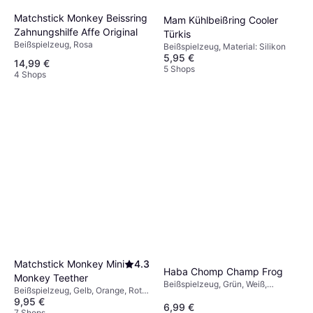
Matchstick Monkey Beissring
Mam Kühlbeißring Cooler
Zahnungshilfe Affe Original
Türkis
Beißspielzeug, Rosa
Beißspielzeug, Material: Silikon
5,95 €
14,99 €
5 Shops
4 Shops
Matchstick Monkey Mini
4.3
Haba Chomp Champ Frog
Monkey Teether
Beißspielzeug, Grün, Weiß,
Beißspielzeug, Gelb, Orange, Rot,
Orange, Material: Kunststoff,
9,95 €
Rosa, Blau, Grün, Grau, Material:
6,99 €
Polyester
Silikon
7 Shops