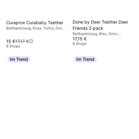
Done by Deer Teether Deer
Curaprox Curababy Teether
Friends 2-pack
Beißspielzeug, Rosa, Türkis, Grün,
Material: Silikon
Beißspielzeug, Blau, Grün,
17,15 €
Material: Silikon
15 €
17,17 €
8 Shops
8 Shops
Im Trend
Im Trend