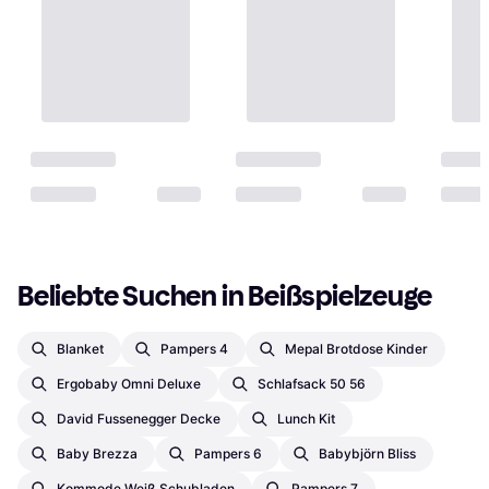
Beliebte Suchen in Beißspielzeuge
Blanket
Pampers 4
Mepal Brotdose Kinder
Ergobaby Omni Deluxe
Schlafsack 50 56
David Fussenegger Decke
Lunch Kit
Baby Brezza
Pampers 6
Babybjörn Bliss
Kommode Weiß Schubladen
Pampers 7