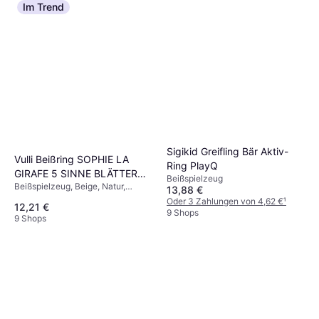
Im Trend
Sigikid Greifling Bär Aktiv-
Vulli Beißring SOPHIE LA
Ring PlayQ
GIRAFE 5 SINNE BLÄTTER
Beißspielzeug
Beißspielzeug, Beige, Natur,
weiß
13,88 €
Material: Naturgummi
Oder 3 Zahlungen von 4,62 €
¹
12,21 €
9 Shops
9 Shops