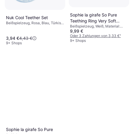
Sophie la girafe So Pure
Nuk Cool Teether Set
Teething Ring Very Soft
Beißspielzeug, Rosa, Blau, Türkis,
Beißspielzeug, Weiß, Material:
Version
Material: Silikon
9,99 €
Naturgummi
Oder 3 Zahlungen von 3,33 €
¹
3,94 €
4,43 €
9+ Shops
9+ Shops
Sophie la girafe So Pure