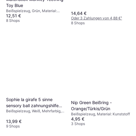
Material: Naturgummi
Toy Blue
Beißspielzeug, Grün, Material:
14,64 €
12,51 €
Silikon
Oder 3 Zahlungen von 4,88 €
¹
8 Shops
8 Shops
Sophie la girafe 5 sinne
Nip Green Beißring -
sensory ball zahnungshilfe
Orange/Türkis/Grün
Beißspielzeug, Weiß, Mehrfarbig,
Rot 10,5
Beißspielzeug, Material: Kunststoff
Beige, Material: Naturgummi
4,95 €
13,99 €
3 Shops
9 Shops