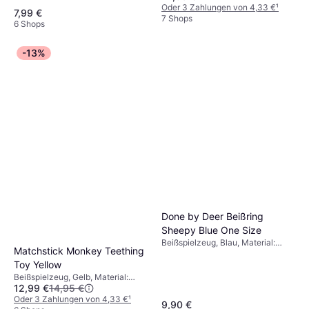
Oder 3 Zahlungen von 4,33 €
¹
7,99 €
7 Shops
6 Shops
-13%
Done by Deer Beißring
Sheepy Blue One Size
Beißspielzeug, Blau, Material:
Matchstick Monkey Teething
Silikon
Toy Yellow
Beißspielzeug, Gelb, Material:
12,99 €
14,95 €
Silikon
Oder 3 Zahlungen von 4,33 €
¹
9,90 €