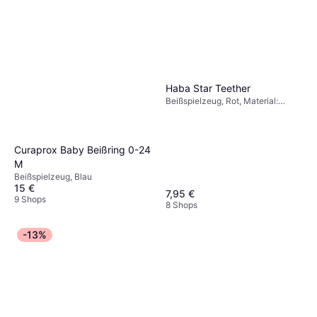
Haba Star Teether
Beißspielzeug, Rot, Material:
Silikon
Curaprox Baby Beißring 0-24
M
Beißspielzeug, Blau
15 €
7,95 €
9 Shops
8 Shops
-13%