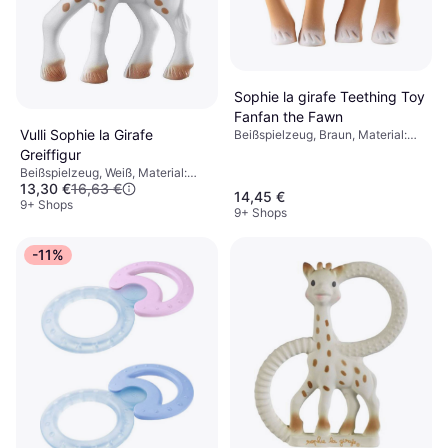
Sophie la girafe Teething Toy
Fanfan the Fawn
Vulli Sophie la Girafe
Beißspielzeug, Braun, Material:
Naturgummi
Greiffigur
Beißspielzeug, Weiß, Material:
13,30 €
16,63 €
Naturgummi
14,45 €
9+ Shops
9+ Shops
-11%