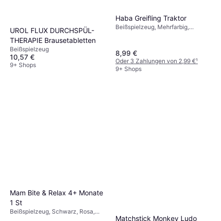
Haba Greifling Traktor
Beißspielzeug, Mehrfarbig,
UROL FLUX DURCHSPÜL-
Material: Silikon
THERAPIE Brausetabletten
Beißspielzeug
8,99 €
10,57 €
Oder 3 Zahlungen von 2,99 €
¹
9+ Shops
9+ Shops
Mam Bite & Relax 4+ Monate
1 St
Beißspielzeug, Schwarz, Rosa,
Matchstick Monkey Ludo
Mehrfarbig