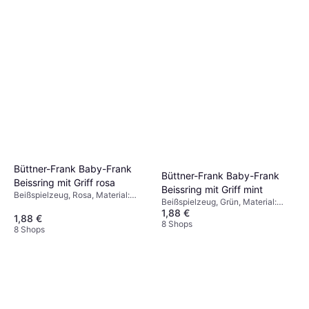
Büttner-Frank Baby-Frank
Büttner-Frank Baby-Frank
Beissring mit Griff rosa
Beissring mit Griff mint
Beißspielzeug, Rosa, Material:
Beißspielzeug, Grün, Material:
Naturgummi
1,88 €
Naturgummi
1,88 €
8 Shops
8 Shops