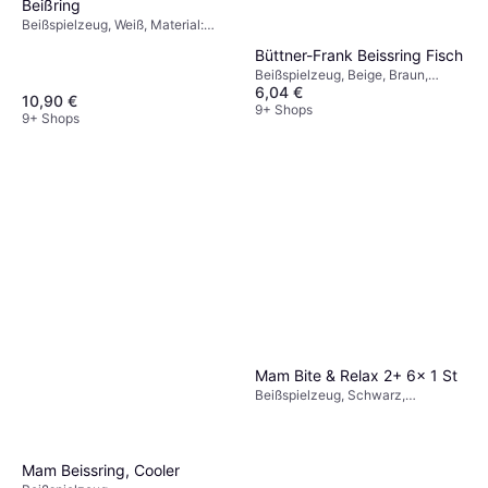
Beißring
Beißspielzeug, Weiß, Material:
Naturgummi
Büttner-Frank Beissring Fisch
Beißspielzeug, Beige, Braun,
6,04 €
Natur, Grün, Material: Holz,
10,90 €
Naturgummi
9+ Shops
9+ Shops
Mam Bite & Relax 2+ 6x 1 St
Beißspielzeug, Schwarz,
Transparent, Weiß, Material:
Kunststoff, Silikon
Mam Beissring, Cooler