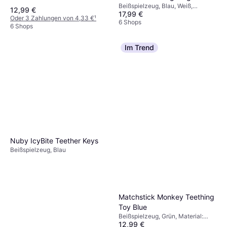
Beißspielzeug, Blau, Weiß,
12,99 €
17,99 €
Material: Silikon, Naturgummi
Oder 3 Zahlungen von 4,33 €
¹
6 Shops
6 Shops
Im Trend
Nuby IcyBite Teether Keys
Beißspielzeug, Blau
Matchstick Monkey Teething
Toy Blue
Beißspielzeug, Grün, Material:
12,99 €
Silikon