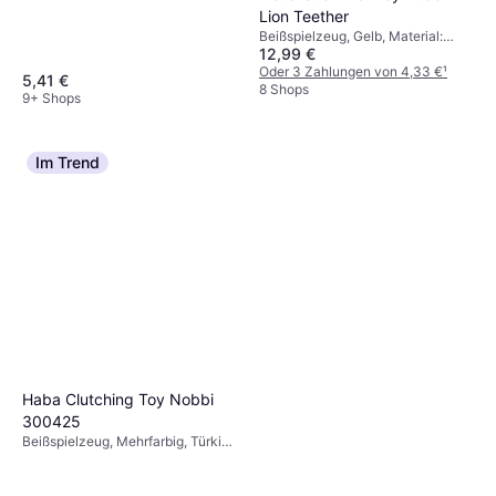
Lion Teether
Beißspielzeug, Gelb, Material:
12,99 €
Silikon
Oder 3 Zahlungen von 4,33 €
¹
5,41 €
8 Shops
9+ Shops
Im Trend
Haba Clutching Toy Nobbi
300425
Beißspielzeug, Mehrfarbig, Türkis,
Material: Kunststoff, Silikon