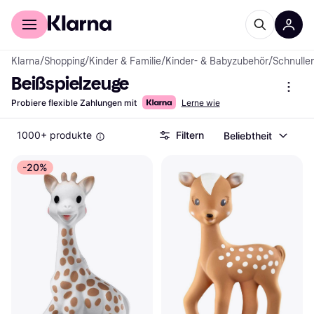
Für Shopper
Für Händler
Klarna
/
Shopping
/
Kinder & Familie
/
Kinder- & Babyzubehör
/
Schnuller
Beißspielzeuge
Probiere flexible Zahlungen mit
Lerne wie
1000+ produkte
Filtern
Beliebtheit
-20%