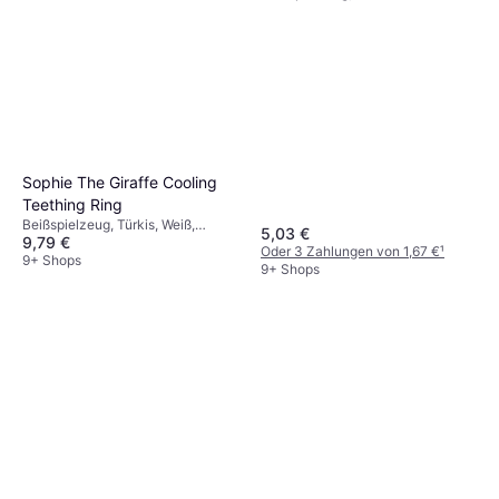
Sophie The Giraffe Cooling
Teething Ring
Beißspielzeug, Türkis, Weiß,
5,03 €
9,79 €
Material: Kunststoff
Oder 3 Zahlungen von 1,67 €
¹
9+ Shops
9+ Shops