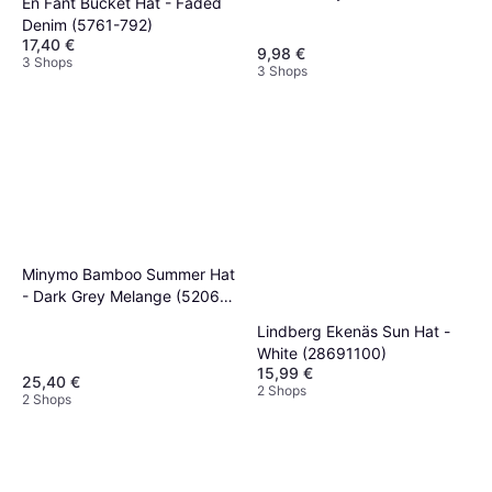
En Fant Bucket Hat - Faded
Denim (5761-792)
17,40 €
9,98 €
3 Shops
3 Shops
Minymo Bamboo Summer Hat
- Dark Grey Melange (5206
D-121)
Lindberg Ekenäs Sun Hat -
White (28691100)
15,99 €
25,40 €
2 Shops
2 Shops