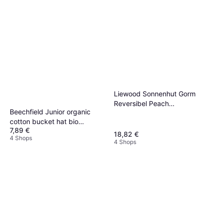
Liewood Sonnenhut Gorm
Reversibel Peach
Beechfield Junior organic
Muschel/Pale Toskana 9-12
cotton bucket hat bio
mt Sonnenhut
7,89 €
baumwolle Navy
18,82 €
4 Shops
4 Shops