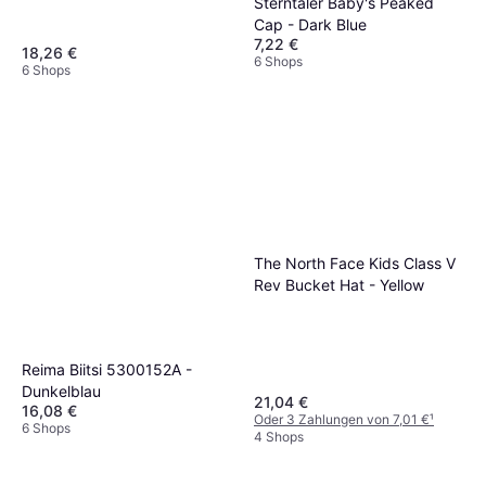
Sterntaler Baby's Peaked
Cap - Dark Blue
7,22 €
18,26 €
6 Shops
6 Shops
The North Face Kids Class V
Rev Bucket Hat - Yellow
Reima Biitsi 5300152A -
Dunkelblau
21,04 €
16,08 €
Oder 3 Zahlungen von 7,01 €
¹
6 Shops
4 Shops