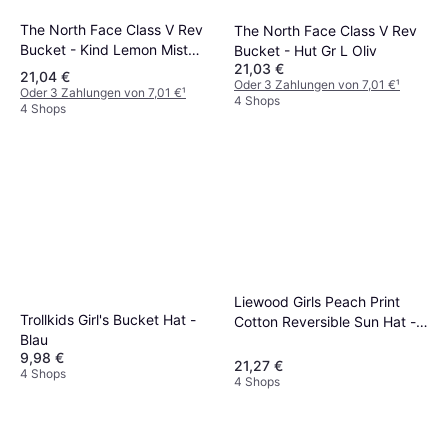
The North Face Class V Rev
The North Face Class V Rev
Bucket - Kind Lemon Mist
Bucket - Hut Gr L Oliv
21,03 €
Logo Weather
21,04 €
Oder 3 Zahlungen von 7,01 €
¹
Oder 3 Zahlungen von 7,01 €
¹
4 Shops
4 Shops
Liewood Girls Peach Print
Trollkids Girl's Bucket Hat -
Cotton Reversible Sun Hat -
Blau
Beige
9,98 €
21,27 €
4 Shops
4 Shops