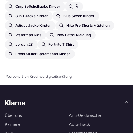
Cmp Softshelljacke Kinder
Ä
3 In 1 Jacke Kinder
Blue Seven Kinder
Adidas Jacke Kinder
Nike Pro Shorts Mädchen
Waterman Kids
Paw Patrol Kleidung
Jordan 23
Fortnite T Shirt
Erwin Müller Bademantel Kinder
¹
Vorbehaltlich Kreditwürdigkeitsprüfung.
Klarna
Über uns
Anti-Geldwäsche
Karriere
Auto-Track