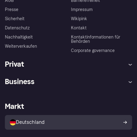
AGB
Barrierefreiheit
Presse
Impressum
Sicherheit
Wikipink
Datenschutz
Kontakt
Nachhaltigkeit
Kontaktinformationen für
Behörden
Weiterverkaufen
Corporate governance
Privat
Hilfe
Beschwerden
Business
Einloggen
Sicher shoppen mit Klarna
Händlersupport
Entwicklerseite
Mit Klarna einkaufen
Festgeld
Händlerportal
Betriebsstatus
Markt
Klarna App
Datenschutzeinstellungen
Mit Klarna verkaufen
Plattformen und Partner
Shops entdecken
Dein Widerrufsrecht
Deutschland
Käuferschutzrichtlinie