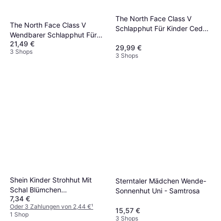
The North Face Class V
The North Face Class V
Schlapphut Für Kinder Cedar
Wendbarer Schlapphut Für
Logo Weat Bucket - Beige
21,49 €
Kleinkinder Cedar Logo
29,99 €
3 Shops
Weather Topo Phantom Print
3 Shops
- Grün
Shein Kinder Strohhut Mit
Sterntaler Mädchen Wende-
Schal Blümchen
Sonnenhut Uni - Samtrosa
7,34 €
Schleifenverzierung -
Oder 3 Zahlungen von 2,44 €
¹
Blümchen
15,57 €
1 Shop
3 Shops