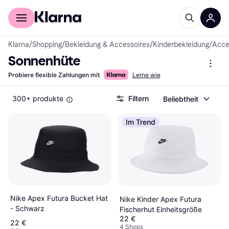
Für Shopper
Für Händler
Klarna
/
Shopping
/
Bekleidung & Accessoires
/
Kinderbekleidung
/
Acce
Sonnenhüte
Probiere flexible Zahlungen mit
Lerne wie
300+ produkte
Filtern
Beliebtheit
Im Trend
Nike Apex Futura Bucket Hat
Nike Kinder Apex Futura
- Schwarz
Fischerhut Einheitsgröße
22 €
22 €
4 Shops