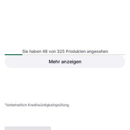
Eisglut Bob Child Stromboli
Bucket Hat, Material Polyamide
Sie haben 48 von 325 Produkten angesehen
Mehr anzeigen
Armedangels Bucket Hat
Unisex 100% Bio Baumwolle
44,91 €
Oder 3 Zahlungen von 14,97 €
¹
19,90 €
2 Shops
2 Shops
1
2
3
...
7
¹
Vorbehaltlich Kreditwürdigkeitsprüfung.