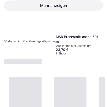
Mehr anzeigen
8,25 €
7 Shops
1
2
3
...
7
...
10
MSR Brennstoffflasche 591
ml
¹
Vorbehaltlich Kreditwürdigkeitsprüfung.
Wasserkanister, Aluminium
23,70 €
8 Shops