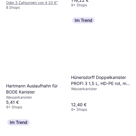
116,22 €
Oder 3 Zahlungen von 4,33 €
¹
9+ Shops
8 Shops
Im Trend
Hünersdorff Doppelkanister
PROFI 3 1,5 L, HD-PE rot, mit
Hartmann Auslaufhahn für
Wasserkanister
UN-Zulassung, Zubehör
BODE Kanister
schwarz
Wasserkanister
5,41 €
12,40 €
9+ Shops
9+ Shops
Im Trend