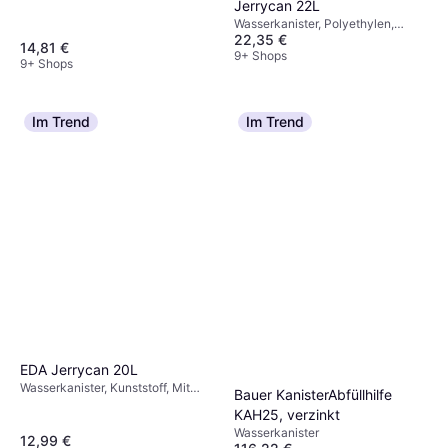
Jerrycan 22L
Wasserkanister, Polyethylen,
22,35 €
Kunststoff
14,81 €
9+ Shops
9+ Shops
Im Trend
Im Trend
EDA Jerrycan 20L
Wasserkanister, Kunststoff, Mit
Bauer KanisterAbfüllhilfe
Zapfhahn
KAH25, verzinkt
Wasserkanister
12,99 €