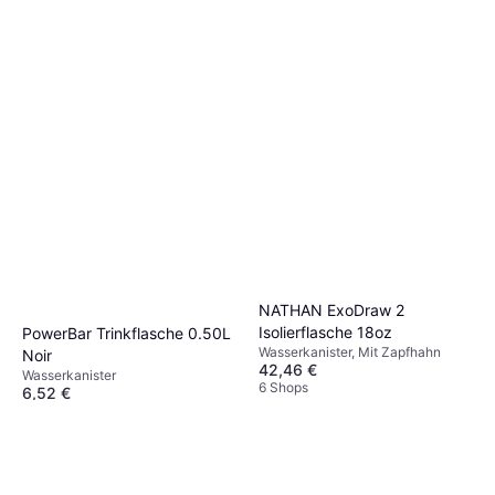
NATHAN ExoDraw 2
Isolierflasche 18oz
PowerBar Trinkflasche 0.50L
Wasserkanister, Mit Zapfhahn
Noir
42,46 €
Wasserkanister
6 Shops
6,52 €
6 Shops