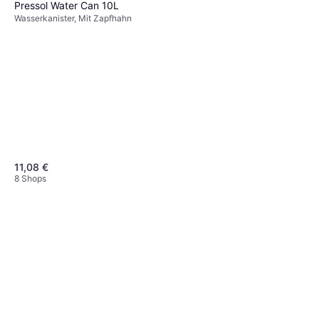
Pressol Water Can 10L
Wasserkanister, Mit Zapfhahn
11,08 €
8 Shops
Puma Training Sportstyle
Trinkflasche Rosa
Wasserkanister
11,95 €
8 Shops