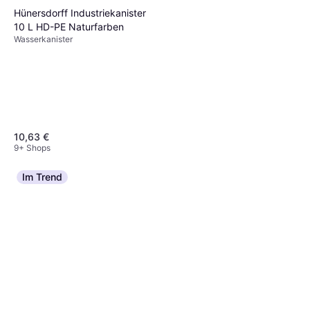
Hünersdorff Industriekanister
10 L HD-PE Naturfarben
Wasserkanister
10,63 €
9+ Shops
Im Trend
Satch Trinkflasche Tritan
Green
Wasserkanister
13,85 €
17 €
5 Shops