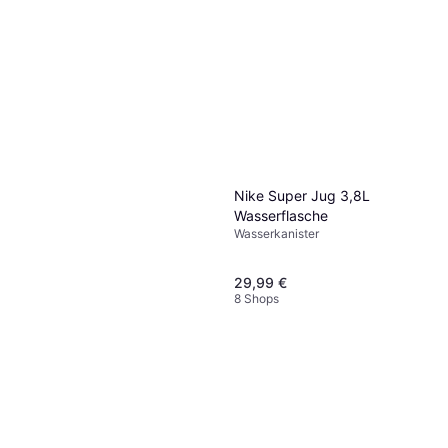
Nike Super Jug 3,8L
Wasserflasche
Wasserkanister
29,99 €
8 Shops
Deuter Streamer Flask II 500
ml Hydrablue
Wasserkanister
19,95 €
9 Shops