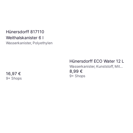
Hünersdorff 817110
Weithalskanister 6 l
Wasserkanister, Polyethylen
Hünersdorff ECO Water 12 L
Wasserkanister, Kunststoff, Mit
8,99 €
Zapfhahn
16,97 €
9+ Shops
9+ Shops