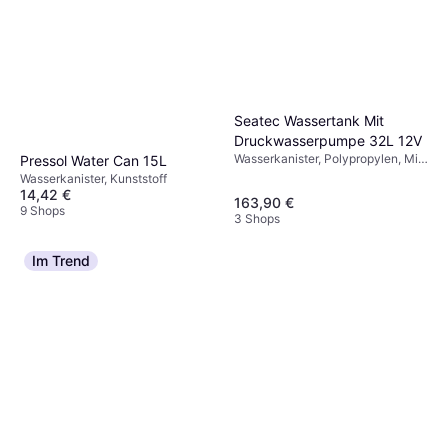
800ml Rot
Wasserkanister
3,49 €
8 Shops
Seatec Wassertank Mit
Druckwasserpumpe 32L 12V
Wasserkanister, Polypropylen, Mit
Pressol Water Can 15L
Zapfhahn
Wasserkanister, Kunststoff
14,42 €
163,90 €
9 Shops
3 Shops
Im Trend