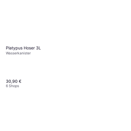
Platypus Hoser 3L
Wasserkanister
30,90 €
6 Shops
Martes Trinkflasche
Essentials
Wasserkanister
4,70 €
7 Shops