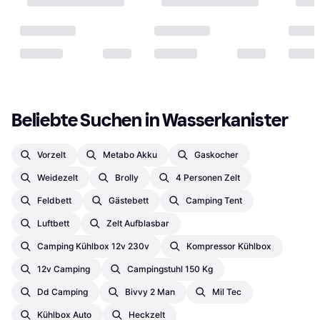
Beliebte Suchen in Wasserkanister
Vorzelt
Metabo Akku
Gaskocher
Weidezelt
Brolly
4 Personen Zelt
Feldbett
Gästebett
Camping Tent
Luftbett
Zelt Aufblasbar
Camping Kühlbox 12v 230v
Kompressor Kühlbox
12v Camping
Campingstuhl 150 Kg
Dd Camping
Bivvy 2 Man
Mil Tec
Kühlbox Auto
Heckzelt