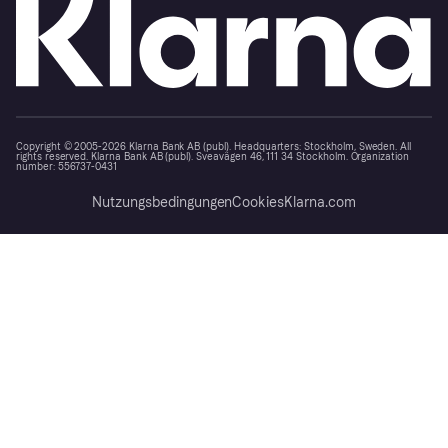
Copyright © 2005-2026 Klarna Bank AB (publ). Headquarters: Stockholm, Sweden. All
rights reserved. Klarna Bank AB (publ). Sveavägen 46, 111 34 Stockholm. Organization
number: 556737-0431
Nutzungsbedingungen
Cookies
Klarna.com