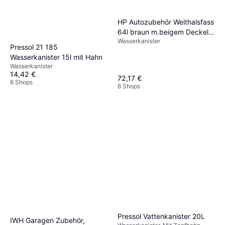
HP Autozubehör Weithalsfass
64l braun m.beigem Deckel
Wasserkanister
m.2 Tragegriffen
Pressol 21 185
Einfüllöffnung-D.354mm
Wasserkanister 15l mit Hahn
Wasserkanister
14,42 €
72,17 €
6 Shops
6 Shops
Pressol Vattenkanister 20L
IWH Garagen Zubehör,