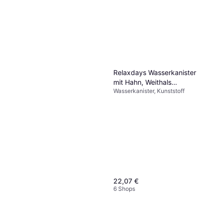
Relaxdays Wasserkanister
mit Hahn, Weithals
Wasserkanister, Kunststoff
Schraubdeckel,
Trinkwasserkanister
Camping, 12L, Kunststoff,
BPA-frei, weiß
22,07 €
6 Shops
Fox Base 650 ml Transparent
Wasserkanister