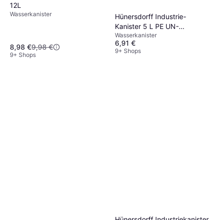
12L
Wasserkanister
Hünersdorff Industrie-
Kanister 5 L PE UN-
Wasserkanister
Zulassung 426201
6,91 €
8,98 €
9,98 €
9+ Shops
9+ Shops
Hünersdorff Industriekanister