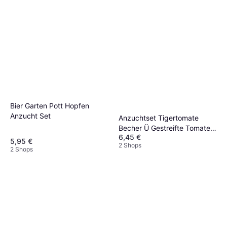
Bier Garten Pott Hopfen
Anzucht Set
Anzuchtset Tigertomate
Becher Ü Gestreifte Tomaten
6,45 €
Selber Ziehen
5,95 €
2 Shops
2 Shops