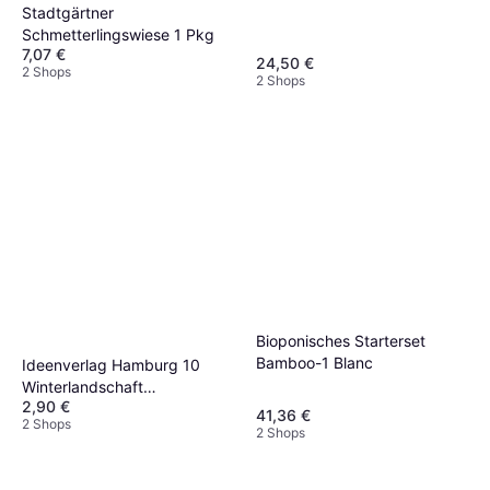
Stadtgärtner
Schmetterlingswiese 1 Pkg
7,07 €
24,50 €
2 Shops
2 Shops
Bioponisches Starterset
Bamboo-1 Blanc
Ideenverlag Hamburg 10
Winterlandschaft
2,90 €
Samenbomben im Tütchen
41,36 €
2 Shops
2 Shops