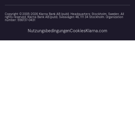
Copyright © 2005-2026 Klarna Bank AB (publ). Headquarters: Stockholm, Sweden. All
rights reserved. Klarna Bank AB (publ). Sveavägen 46, 111 34 Stockholm. Organization
number: 556737-0431
Nutzungsbedingungen
Cookies
Klarna.com