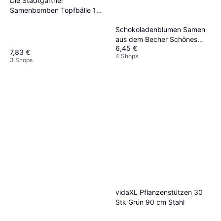
Die Stadtgärtner
Samenbomben Topfbälle 1
Stk
Schokoladenblumen Samen
aus dem Becher Schönes
6,45 €
Saatgut
7,83 €
4 Shops
Weihnachtsgeschenk
3 Shops
vidaXL Pflanzenstützen 30
Stk Grün 90 cm Stahl