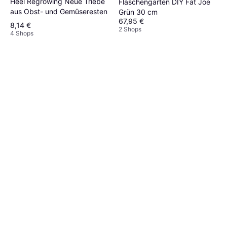
Heel Regrowing Neue Triebe
Flaschengarten DIY Fat Joe
aus Obst- und Gemüseresten
Grün 30 cm
67,95 €
8,14 €
2 Shops
4 Shops