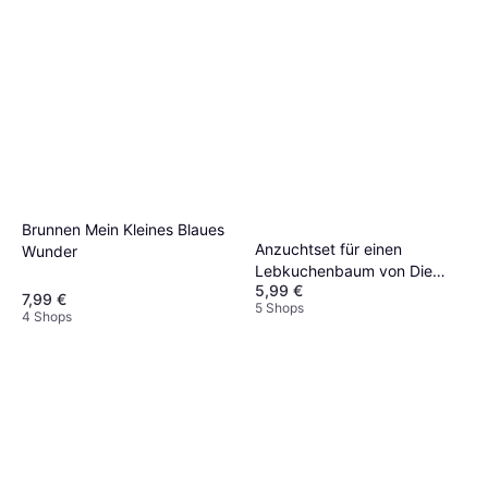
Brunnen Mein Kleines Blaues
Anzuchtset für einen
Wunder
Lebkuchenbaum von Die
5,99 €
Stadtgärtner inkl
7,99 €
5 Shops
Pflanzbecher
4 Shops