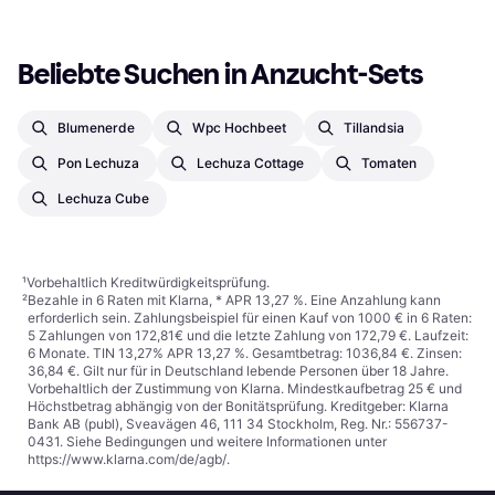
Beliebte Suchen in Anzucht-Sets
Blumenerde
Wpc Hochbeet
Tillandsia
Pon Lechuza
Lechuza Cottage
Tomaten
Lechuza Cube
¹
Vorbehaltlich Kreditwürdigkeitsprüfung.
²
Bezahle in 6 Raten mit Klarna, * APR 13,27 %. Eine Anzahlung kann
erforderlich sein. Zahlungsbeispiel für einen Kauf von 1000 € in 6 Raten:
5 Zahlungen von 172,81€ und die letzte Zahlung von 172,79 €. Laufzeit:
6 Monate. TIN 13,27% APR 13,27 %. Gesamtbetrag: 1036,84 €. Zinsen:
36,84 €. Gilt nur für in Deutschland lebende Personen über 18 Jahre.
Vorbehaltlich der Zustimmung von Klarna. Mindestkaufbetrag 25 € und
Höchstbetrag abhängig von der Bonitätsprüfung. Kreditgeber: Klarna
Bank AB (publ), Sveavägen 46, 111 34 Stockholm, Reg. Nr.: 556737-
0431. Siehe Bedingungen und weitere Informationen unter
https://www.klarna.com/de/agb/
.