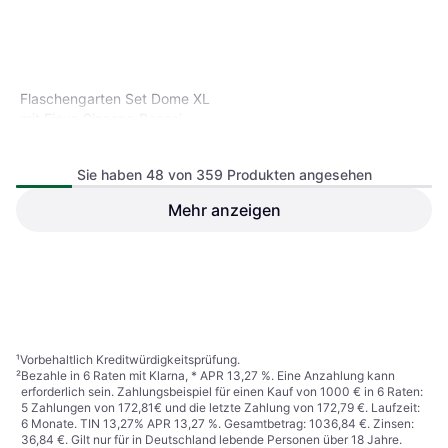
Flaschengarten Set Dome XL
mit Ficus Ginseng Bonsai
Sie haben 48 von 359 Produkten angesehen
Mehr anzeigen
Click and Grow Plant Pods 3
Pack Mini Sunflowers Yellow
14,45 €
Oder 3 Zahlungen von 4,81 €
¹
124,78 €
2 Shops
2 Shops
1
2
3
...
6
...
8
¹
Vorbehaltlich Kreditwürdigkeitsprüfung.
²
Bezahle in 6 Raten mit Klarna, * APR 13,27 %. Eine Anzahlung kann
erforderlich sein. Zahlungsbeispiel für einen Kauf von 1000 € in 6 Raten:
5 Zahlungen von 172,81€ und die letzte Zahlung von 172,79 €. Laufzeit:
6 Monate. TIN 13,27% APR 13,27 %. Gesamtbetrag: 1036,84 €. Zinsen:
36,84 €. Gilt nur für in Deutschland lebende Personen über 18 Jahre.