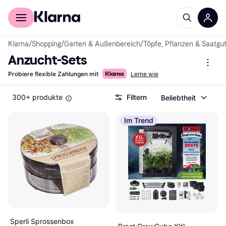
Für Shopper
Für Händler
Klarna
/
Shopping
/
Garten & Außenbereich
/
Töpfe, Pflanzen & Saatgu
Anzucht-Sets
Probiere flexible Zahlungen mit
Lerne wie
300+ produkte
Filtern
Beliebtheit
Im Trend
Sperli Sprossenbox