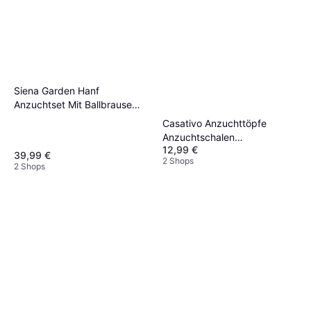
Siena Garden Hanf
Anzuchtset Mit Ballbrause
Und Mörser
Casativo Anzuchttöpfe
Anzuchtschalen
12,99 €
Pflanzenanzucht Set 68
39,99 €
2 Shops
Teilig
2 Shops