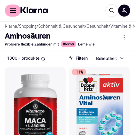
Für Shopper
Für Händler
Klarna
/
Shopping
/
Schönheit & Gesundheit
/
Gesundheit
/
Vitamine & 
Aminosäuren
Probiere flexible Zahlungen mit
Lerne wie
1000+ produkte
Filtern
Beliebtheit
-11%