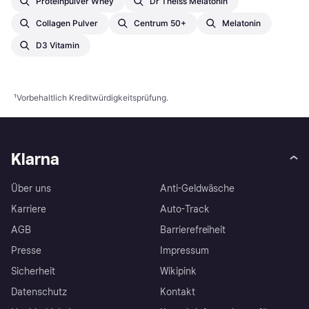
Proteinpulver Whey
Dr Theiss Melatonin
Collagen Pulver
Centrum 50+
Melatonin
D3 Vitamin
¹
Vorbehaltlich Kreditwürdigkeitsprüfung.
Klarna
Über uns
Anti-Geldwäsche
Karriere
Auto-Track
AGB
Barrierefreiheit
Presse
Impressum
Sicherheit
Wikipink
Datenschutz
Kontakt