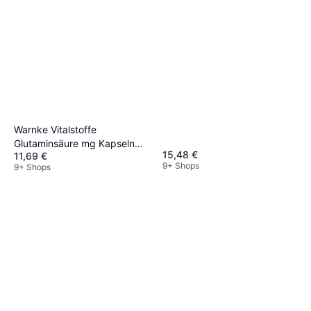
Warnke Vitalstoffe
Glutaminsäure mg Kapseln
15,48 €
11,69 €
100 Stk.
9+ Shops
9+ Shops