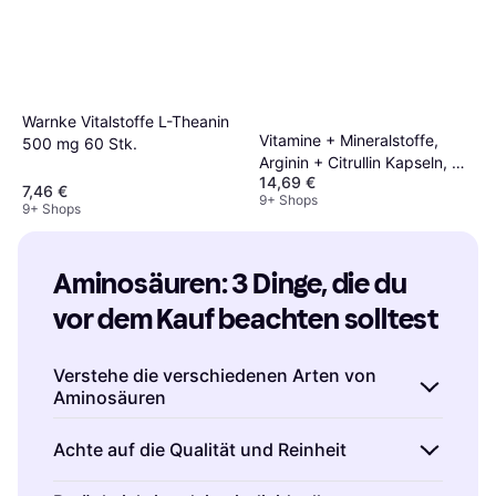
Warnke Vitalstoffe L-Theanin
Vitamine + Mineralstoffe,
500 mg 60 Stk.
Arginin + Citrullin Kapseln, 60
14,69 €
St.
7,46 €
9+ Shops
9+ Shops
Aminosäuren: 3 Dinge, die du 
vor dem Kauf beachten solltest
Verstehe die verschiedenen Arten von
Aminosäuren
Es gibt essentielle und nicht-essentielle
Achte auf die Qualität und Reinheit
Aminosäuren. Essentielle Aminosäuren kann
der Körper nicht selbst herstellen, sie müssen