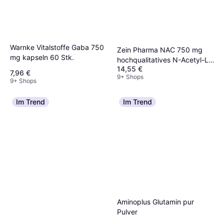
Warnke Vitalstoffe Gaba 750
Zein Pharma NAC 750 mg
mg kapseln 60 Stk.
hochqualitatives N-Acetyl-L-
14,55 €
Cystein Kps 120 120 Stk.
7,96 €
9+ Shops
9+ Shops
Im Trend
Im Trend
Aminoplus Glutamin pur
Pulver