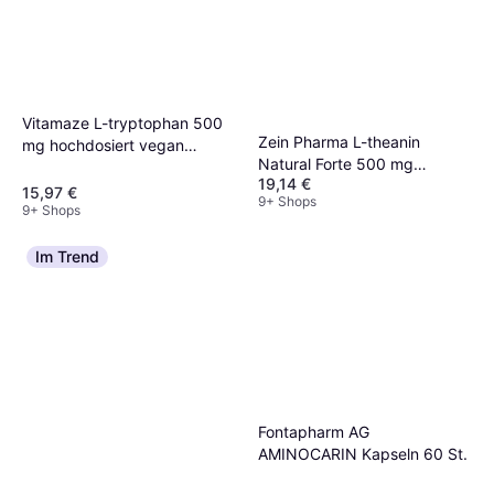
Vitamaze L-tryptophan 500
Zein Pharma L-theanin
mg hochdosiert vegan
Natural Forte 500 mg
Kapseln
19,14 €
Kapseln Zeinpharma 90 Stk.
15,97 €
9+ Shops
9+ Shops
Im Trend
Fontapharm AG
AMINOCARIN Kapseln 60 St.