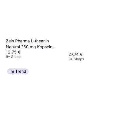
Zein Pharma L-theanin
Natural 250 mg Kapseln
12,75 €
Zeinpharma 90 Stk.
27,74 €
9+ Shops
9+ Shops
Im Trend