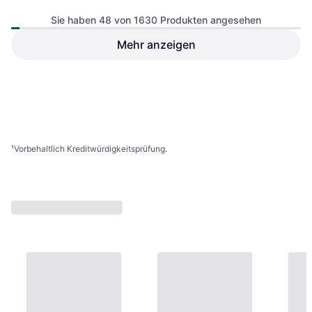
Sie haben 48 von 1630 Produkten angesehen
BioTechUSA EAA Zero Apple
350g
Mehr anzeigen
Heidelberger Chlorella L-
Arginin Plus Kapseln 234 G
31,36 €
19,90 €
9+ Shops
9 Shops
1
2
3
...
19
...
34
¹
Vorbehaltlich Kreditwürdigkeitsprüfung.