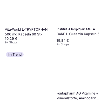
Institut AllergoSan META
Vita-World L-TRYPTOPHAN
CARE L-Glutamin Kapseln 60
500 mg Kapseln 60 Stk.
10,29 €
Stk.
19,84 €
9+ Shops
9+ Shops
Im Trend
Fontapharm AG Vitamine +
Mineralstoffe, Aminocarin
Haare, Haut Nägel Kapseln
120 Stk.