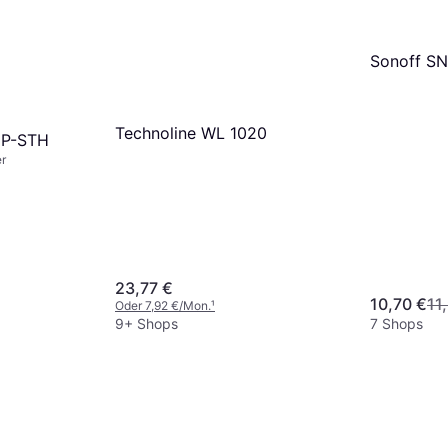
Sonoff S
Technoline WL 1020
IP-STH
r
23,77 €
10,70 €
11
Oder 7,92 €/Mon.
¹
9+ Shops
7 Shops