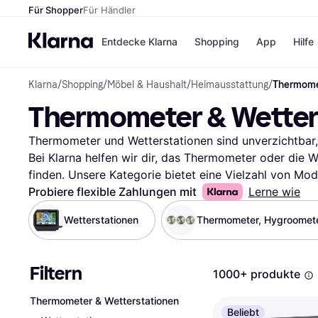
Für Shopper
Für Händler
Entdecke Klarna
Shopping
App
Hilfe
Klarna
/
Shopping
/
Möbel & Haushalt
/
Heimausstattung
/
Thermomet
Zahlungsmethoden
Shops
Thermometer & Wetter
Zahlungsmethoden
Kaufla
Sofort bezahlen
eBay
Bezahle in 3
Temu
Thermometer und Wetterstationen sind unverzichtbar, 
Teilzahlungen
Samsu
Bei Klarna helfen wir dir, das Thermometer oder die We
Bezahle in bis zu 30
SHEIN
finden. Unsere Kategorie bietet eine Vielzahl von Mode
Tagen
Filtern durchsuchen kannst. Egal ob du ein digitales 
Probiere flexible Zahlungen mit
Lerne wie
Ratenzahlung
Wetterstation oder ein smartes Modell suchst, unsere Fi
Wetterstationen
Thermometer, Hygroomete
Alle Shops
Option. Du kannst nach Marke, Preis oder Funktionen f
verfeinern. So findest du genau das Produkt, das zu d
um mehr über die Erfahrungen anderer zu erfahren und 
Filtern
1000+ produkte
Beginne deine Suche hier und finde die Thermometer o
Anforderungen entspricht.
Mehr über thermometer & w
Thermometer & Wetterstationen
Beliebt