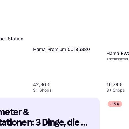
4.2
Netatmo Additional
Smart Indoor Module
Thermometer
67,80 €
9+ Shops
er Station
Hama Premium 00186380
Hama EWS
Thermometer
42,96 €
16,79 €
9+ Shops
9+ Shops
-15%
eter & 
ationen: 3 Dinge, die 