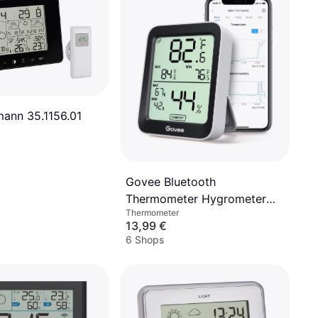
ann 35.1156.01
Govee Bluetooth
Thermometer Hygrometer
Thermometer
with Screen
13,99 €
6 Shops