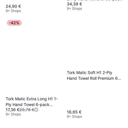
34,39 €
4.000 Tücher
24,90 €
9+ Shops
9+ Shops
-42%
Tork Matic Soft H1 2-Ply
Hand Towel Roll Premium 6-
pack
Tork Matic Extra Long H1 1-
Ply Hand Towel 6-pack
17,36 €
29,78 €
(290059)
16,65 €
9+ Shops
9+ Shops