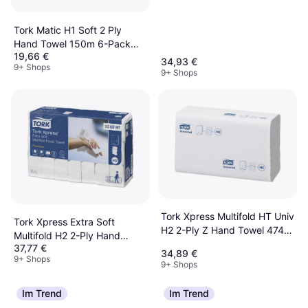
Tork Matic H1 Soft 2 Ply
Hand Towel 150m 6-Pack
19,66 €
(290067)
34,93 €
9+ Shops
9+ Shops
Tork Xpress Multifold HT Univ
Tork Xpress Extra Soft
H2 2-Ply Z Hand Towel 4740-
Multifold H2 2-Ply Hand
pack
37,77 €
Towel 2100-pack (100297)
34,89 €
9+ Shops
9+ Shops
Im Trend
Im Trend