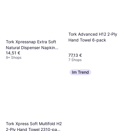
Tork Advanced H12 2-Ply
Hand Towel 6-pack
Tork Xpressnap Extra Soft
Natural Dispenser Napkin
14,51 €
4000pcs
77,13 €
9+ Shops
7 Shops
Im Trend
Tork Xpress Soft Multifold H2
2-Ply Hand Towel 2310-pack