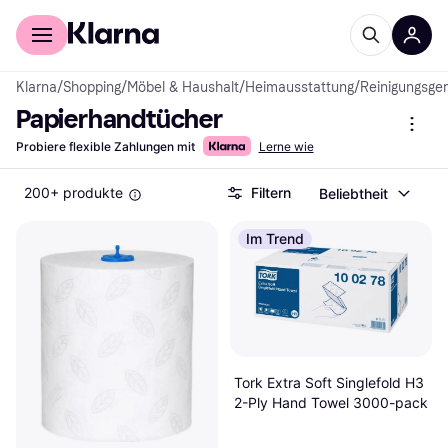
Für Shopper
Für Händler
Klarna
/
Shopping
/
Möbel & Haushalt
/
Heimausstattung
/
Reinigungsger
Papierhandtücher
Probiere flexible Zahlungen mit
Lerne wie
200+ produkte
Filtern
Beliebtheit
Im Trend
Tork Extra Soft Singlefold H3
2-Ply Hand Towel 3000-pack