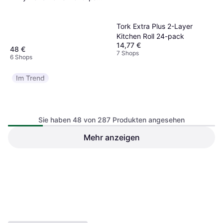
(100288)
Tork Extra Plus 2-Layer
Kitchen Roll 24-pack
14,77 €
48 €
7 Shops
6 Shops
Im Trend
Sie haben 48 von 287 Produkten angesehen
Mehr anzeigen
Tork Continuous 2-Ply Hand
Papierhandtücher 2-lagig
Towel 150m 6-pack
34x20.5 cm 6 Rollen
34,26 €
(K90225)
68,20 €
6 Shops
6 Shops
1
2
3
...
6