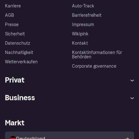
Karriere
Auto-Track
AGB
Barrierefreiheit
Presse
Impressum
Sicherheit
Wikipink
Datenschutz
Kontakt
Nachhaltigkeit
Kontaktinformationen für
Behörden
Weiterverkaufen
Corporate governance
Privat
Hilfe
Beschwerden
Business
Einloggen
Sicher shoppen mit Klarna
Händlersupport
Entwicklerseite
Mit Klarna einkaufen
Festgeld
Händlerportal
Betriebsstatus
Markt
Klarna App
Datenschutzeinstellungen
Mit Klarna verkaufen
Plattformen und Partner
Shops entdecken
Dein Widerrufsrecht
Deutschland