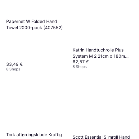
Papernet W Folded Hand
Towel 2000-pack (407552)
Katrin Handtuchrolle Plus
System M 2 21cm x 180m
62,57 €
Weiss
33,49 €
8 Shops
8 Shops
Tork aftørringsklude Kraftig
Scott Essential Slimroll Hand