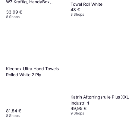
W7 Kraftig, HandyBox,
Towel Roll White
120stk.
48 €
33,99 €
8 Shops
8 Shops
Kleenex Ultra Hand Towels
Rolled White 2 Ply
Katrin Aftørringsrulle Plus XXL
Industri rl
49,95 €
81,84 €
9 Shops
8 Shops