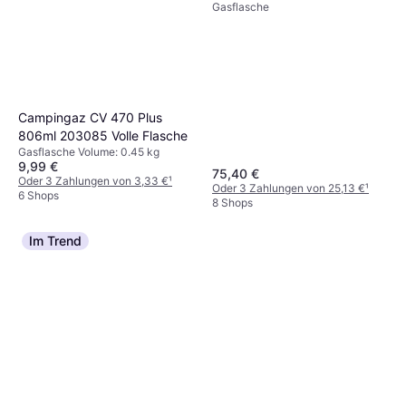
Sievert PRM2204 Volle
Gasflasche
mm Flaschen
Flasche
Gasflasche Volume: 0.34 kg
6,20 €
9+ Shops
Campingaz CV 470 Plus
806ml 203085 Volle Flasche
Gasflasche Volume: 0.45 kg
9,99 €
75,40 €
Oder 3 Zahlungen von 3,33 €
¹
Oder 3 Zahlungen von 25,13 €
¹
6 Shops
8 Shops
Im Trend