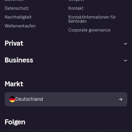
Datenschutz
Kontakt
Nachhaltigkeit
Kontaktinformationen für
Behörden
Weiterverkaufen
Corporate governance
Privat
Hilfe
Beschwerden
Business
Einloggen
Sicher shoppen mit Klarna
Händlersupport
Entwicklerseite
Mit Klarna einkaufen
Festgeld
Händlerportal
Betriebsstatus
Markt
Klarna App
Datenschutzeinstellungen
Mit Klarna verkaufen
Plattformen und Partner
Shops entdecken
Dein Widerrufsrecht
Deutschland
Käuferschutzrichtlinie
Folgen