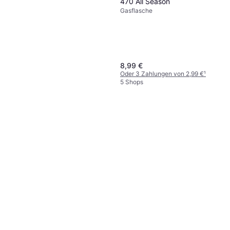
470 All Season
Gasflasche
8,99 €
Oder 3 Zahlungen von 2,99 €
¹
5 Shops
Sievert Cartridge Ultragas
210g
Gasflasche Volume: 0.21 kg
13,45 €
8 Shops