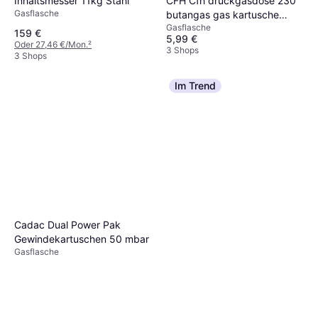
CFH Cfh druckgasdose 230
Inhaltsmesser 11kg Stahl
Gasflasche
butangas gas kartusche
Gasflasche
gaskartusche butan propan
159 €
5,99 €
Oder 27,46 €/Mon.
²
3 Shops
3 Shops
Im Trend
Cadac Dual Power Pak
Gewindekartuschen 50 mbar
Gasflasche