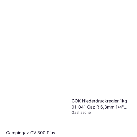
GOK Niederdruckregler 1kg
01-041 Gaz R 6,3mm 1/4"
Gasflasche
lks. GOK
Campingaz CV 300 Plus