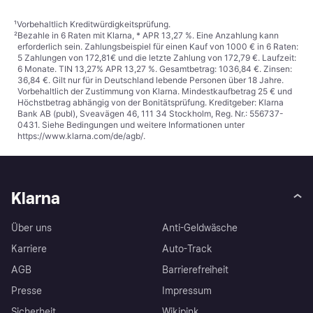
¹
Vorbehaltlich Kreditwürdigkeitsprüfung.
²
Bezahle in 6 Raten mit Klarna, * APR 13,27 %. Eine Anzahlung kann
erforderlich sein. Zahlungsbeispiel für einen Kauf von 1000 € in 6 Raten:
5 Zahlungen von 172,81€ und die letzte Zahlung von 172,79 €. Laufzeit:
6 Monate. TIN 13,27% APR 13,27 %. Gesamtbetrag: 1036,84 €. Zinsen:
36,84 €. Gilt nur für in Deutschland lebende Personen über 18 Jahre.
Vorbehaltlich der Zustimmung von Klarna. Mindestkaufbetrag 25 € und
Höchstbetrag abhängig von der Bonitätsprüfung. Kreditgeber: Klarna
Bank AB (publ), Sveavägen 46, 111 34 Stockholm, Reg. Nr.: 556737-
0431. Siehe Bedingungen und weitere Informationen unter
https://www.klarna.com/de/agb/
.
Klarna
Über uns
Anti-Geldwäsche
Karriere
Auto-Track
AGB
Barrierefreiheit
Presse
Impressum
Sicherheit
Wikipink