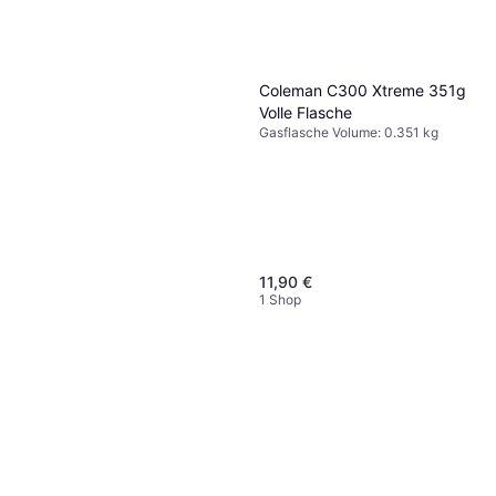
Coleman C300 Xtreme 351g
Volle Flasche
Gasflasche Volume: 0.351 kg
11,90 €
1 Shop
Express gasbeholder
butane+propane EX342 340
Gasflasche Volume: 0.34 kg
gram/600