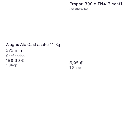
Propan 300 g EN417 Ventil
Gasflasche
7/16"
Alugas Alu Gasflasche 11 Kg
575 mm
Gasflasche
158,99 €
6,95 €
1 Shop
1 Shop