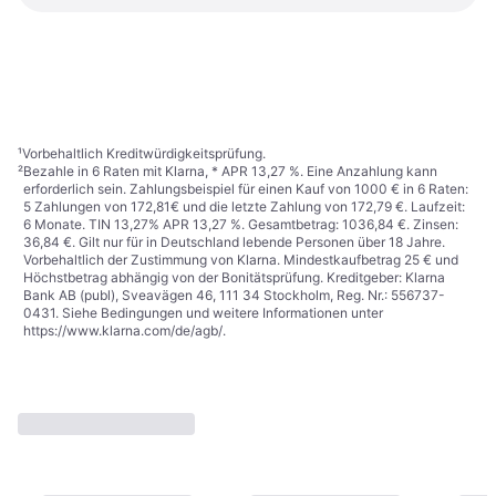
Campingaz Volle Gasflasche
2,75 kg R 907 6177
Gasflasche
79,99 €
47,90 €
1 Shop
1 Shop
1
2
¹
Vorbehaltlich Kreditwürdigkeitsprüfung.
²
Bezahle in 6 Raten mit Klarna, * APR 13,27 %. Eine Anzahlung kann
erforderlich sein. Zahlungsbeispiel für einen Kauf von 1000 € in 6 Raten:
5 Zahlungen von 172,81€ und die letzte Zahlung von 172,79 €. Laufzeit:
6 Monate. TIN 13,27% APR 13,27 %. Gesamtbetrag: 1036,84 €. Zinsen:
36,84 €. Gilt nur für in Deutschland lebende Personen über 18 Jahre.
Vorbehaltlich der Zustimmung von Klarna. Mindestkaufbetrag 25 € und
Höchstbetrag abhängig von der Bonitätsprüfung. Kreditgeber: Klarna
Bank AB (publ), Sveavägen 46, 111 34 Stockholm, Reg. Nr.: 556737-
0431. Siehe Bedingungen und weitere Informationen unter
https://www.klarna.com/de/agb/
.