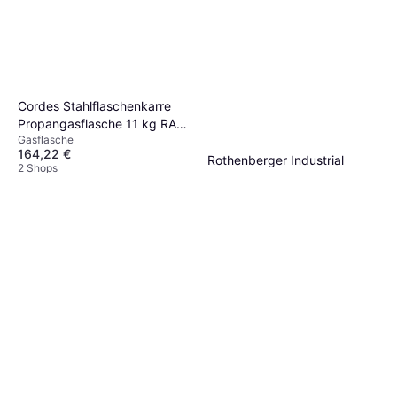
Cordes Stahlflaschenkarre
Propangasflasche 11 kg RAL
Gasflasche
7016
164,22 €
Rothenberger Industrial
2 Shops
Gaskartusche RoButan 220 g
Gasflasche
393 ml 4 Stück
11,19 €
2 Shops