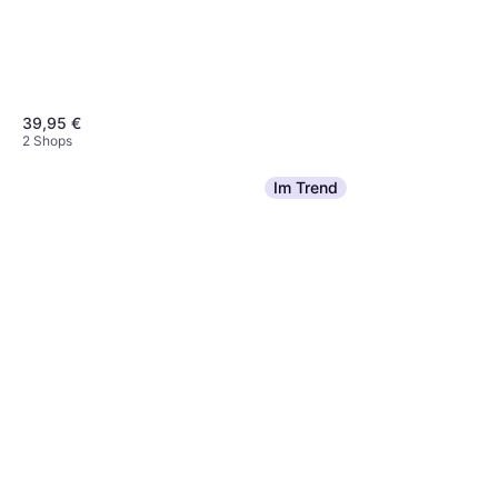
39,95 €
2 Shops
Im Trend
Campingaz Isobutane Mix
220g Volle Flasche
Gasflasche Volume: 0.22 kg
5,50 €
2 Shops