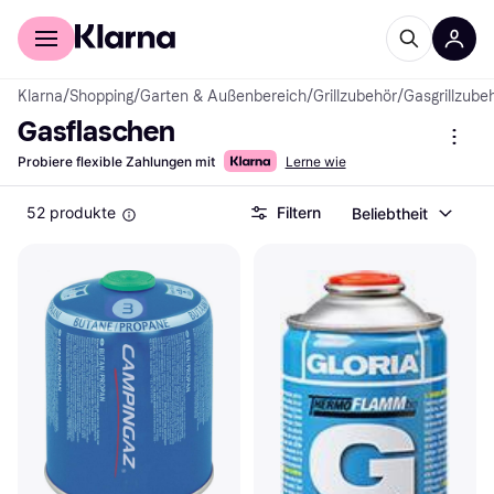
Für Shopper
Für Händler
Klarna
/
Shopping
/
Garten & Außenbereich
/
Grillzubehör
/
Gasgrillzube
Gasflaschen
Probiere flexible Zahlungen mit
Lerne wie
52 produkte
Filtern
Beliebtheit