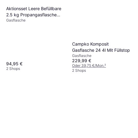
Aktionsset Leere Befüllbare
2.5 kg Propangasflasche
Gasflasche
Profill
Campko Komposit
Gasflasche 24 4l Mit Füllstop
Gasflasche
229,99 €
94,95 €
Oder 39,75 €/Mon.
²
2 Shops
2 Shops