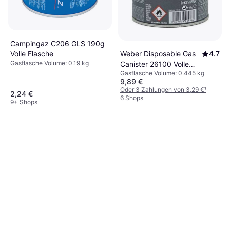
Gasflasche
4,39 €
Oder 3 Zahlungen von 1,46 €
¹
7 Shops
Campingaz C206 GLS 190g
Weber Disposable Gas
4.7
Volle Flasche
Gasflasche Volume: 0.19 kg
Canister 26100 Volle
Gasflasche Volume: 0.445 kg
Flasche
9,89 €
Oder 3 Zahlungen von 3,29 €
¹
2,24 €
6 Shops
9+ Shops