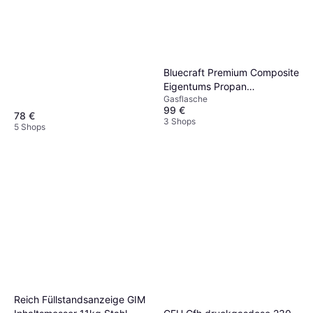
Bluecraft Premium Composite
Eigentums Propan
Gasflasche
Gasflasche 10 kg
99 €
78 €
3 Shops
5 Shops
Reich Füllstandsanzeige GIM