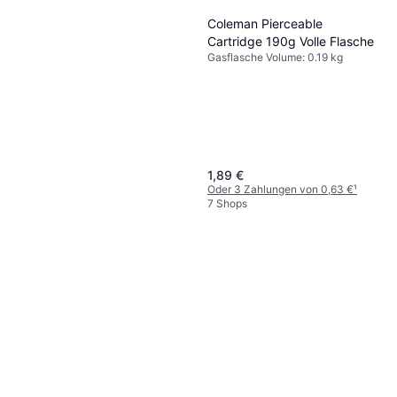
Coleman Pierceable
Cartridge 190g Volle Flasche
Gasflasche Volume: 0.19 kg
1,89 €
Oder 3 Zahlungen von 0,63 €
¹
7 Shops
Cadac Valve Gas Cartridge
220g
Gasflasche
2,95 €
5 Shops