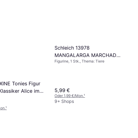
Schleich 13978
MANGALARGA MARCHADOR
Figurine, 1 Stk., Thema: Tiere
HENGST Spielfigur
Mehrfarbig
XINE Tonies Figur
5,99 €
Klassiker Alice im
Oder 1,99 €/Mon.
¹
d und zwei
9+ Shops
assiker Hörfigur
on.
¹