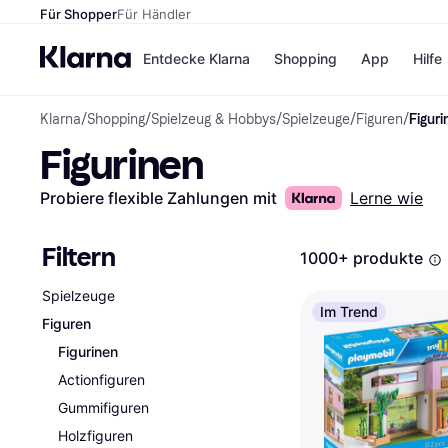
Für Shopper
Für Händler
Entdecke Klarna
Shopping
App
Hilfe
Klarna
/
Shopping
/
Spielzeug & Hobbys
/
Spielzeuge
/
Figuren
/
Figuri
Zahlungsmethoden
Shops
Figurinen
Zahlungsmethoden
Kaufla
Sofort bezahlen
eBay
Bezahle in 3
Temu
Probiere flexible Zahlungen mit
Lerne wie
Teilzahlungen
Samsu
Bezahle in bis zu 30
SHEIN
Tagen
Filtern
1000+ produkte
Ratenzahlung
Spielzeuge
Alle Shops
Im Trend
Figuren
Figurinen
Actionfiguren
Gummifiguren
Holzfiguren