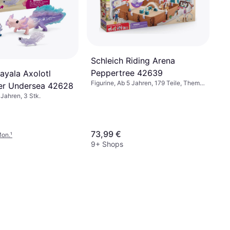
Schleich Riding Arena
Peppertree 42639
ayala Axolotl
Figurine, Ab 5 Jahren, 179 Teile, Thema:
er Undersea 42628
Tiere
 Jahren, 3 Stk.
73,99 €
Mon.
¹
9+ Shops