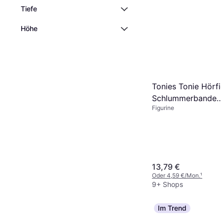
Tiefe
Höhe
Tonies Tonie Hörf
Schlummerbande
Figurine
Schlummerwal
Einschlafmelodie
Ozean mehrfarbig
13,79 €
Oder 4,59 €/Mon.
¹
9+ Shops
Im Trend