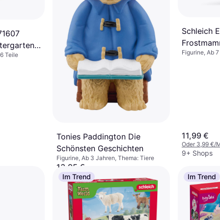
Schleich 
71607
Frostmamm
ergarten,
Figurine, Ab 7
6 Teile
uren und
Tiere
n, zu über
n und
ialien,
eug für
n
11,99 €
Tonies Paddington Die
Oder 3,99 €/
Schönsten Geschichten
9+ Shops
Figurine, Ab 3 Jahren, Thema: Tiere
13,95 €
9+ Shops
Im Trend
Im Trend