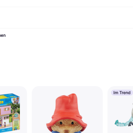
nen
Shopping und Cashback
Shoppe und vergleiche Preise
Banking
Sparprodukte
Mobil
Foto & Video
Büroau
nd.de
Cashback
Sale
Alle Karten
Gaming & Unterhaltung
Sparkonten
Reise-eSI
Shops entdecken
Schönheit & Gesundheit
Klarna Card
Mobilgeräte & Wearables
Flexkonto
Mitgliedschaft
Bekleidung & Accessoires
Kreditkarte
Kinder & Familie
Festgeld
ng
Freund:innen einladen
Spielzeug & Hobbys
Klarna Guthaben
Fahrzeuge & Zubehör
Festgeld+
Möbel & Haushalt
Garten & Außenbereich
TV & Audio
Küchengeräte
Sport & Freizeit
Haushaltsgeräte
Computer
Bücher, Filme & Musik
Renovierung & Bau
Alle Ka
Im Trend