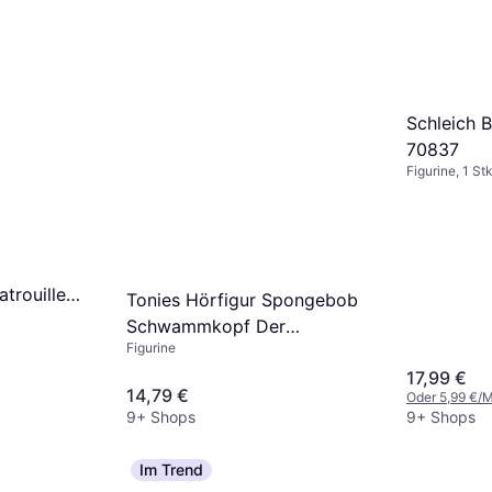
Schleich 
70837
Figurine, 1 St
trouille
Tonies Hörfigur Spongebob
Schwammkopf Der
Figurine
ferngesteuerte Fahrschüler
17,99 €
und weitere Abenteuer
14,79 €
Oder 5,99 €/
mehrfarbig
9+ Shops
9+ Shops
Im Trend