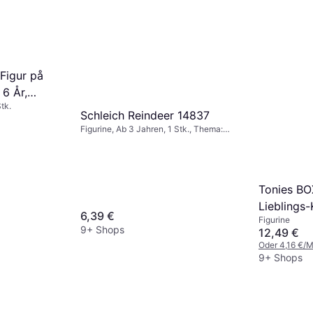
Figur på
 6 År,
tk.
Schleich Reindeer 14837
Figurine, Ab 3 Jahren, 1 Stk., Thema:
Tiere
Tonies BO
Lieblings-
6,39 €
Figurine
Wunderlan
9+ Shops
12,49 €
weitere Kl
Oder 4,16 €/M
9+ Shops