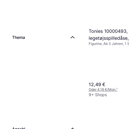
Tonies 10000493, 
Thema
legetøjsspilledåse,
Figurine, Ab 3 Jahren, 1 S
Flerfarvet
12,49 €
Oder 4,16 €/Mon.
¹
9+ Shops
Anzahl