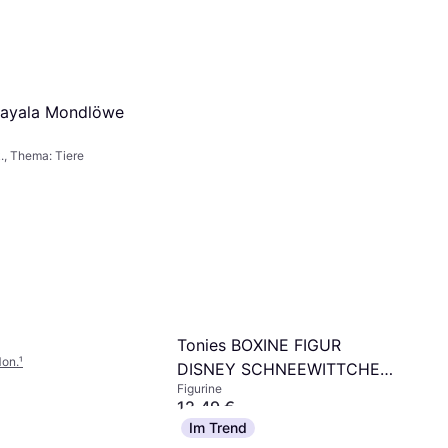
Bayala Mondlöwe
k., Thema: Tiere
Tonies BOXINE FIGUR
Mon.
¹
DISNEY SCHNEEWITTCHEN
Figurine
Hörfigur
12,49 €
Oder 4,16 €/Mon.
¹
Im Trend
9+ Shops