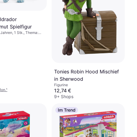
Eldrador
ut Spielfigur
 Jahren, 1 Stk., Thema:
Tonies Robin Hood Mischief
in Sherwood
Figurine
Mon.
¹
12,74 €
9+ Shops
Im Trend