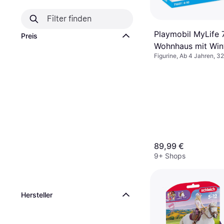
Playmobil MyLife 
Preis
Wohnhaus mit Wint
Figurine, Ab 4 Jahren, 32
inklusive Zwei Fig
einem Stickerboge
80% aus recycelte
biobasierten Mater
vielfältiges Spielz
Kinder ab 4 Jahre
89,99 €
9+ Shops
Hersteller