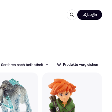
Login
Weitere Informationen
sstattung
M
Was ist Klarna?
Artikel
Produkte vergleichen
Sortieren nach beliebtheit
tegorien