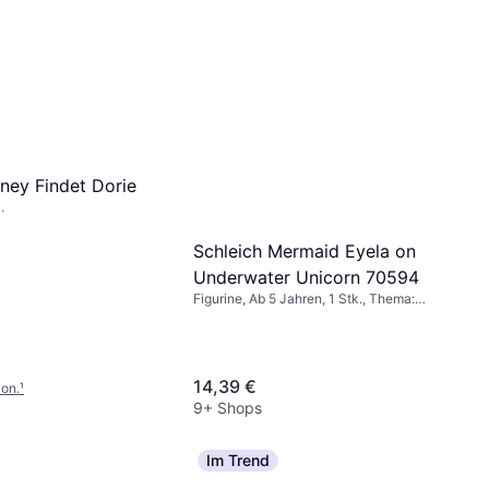
sney Findet Dorie
.
Schleich Mermaid Eyela on
Underwater Unicorn 70594
Figurine, Ab 5 Jahren, 1 Stk., Thema:
Tiere
14,39 €
on.
¹
9+ Shops
Im Trend