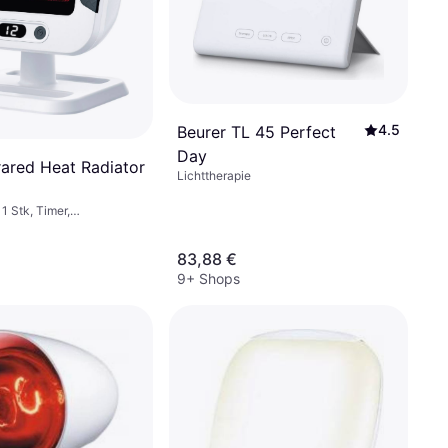
4.5
Beurer TL 45 Perfect
Day
rared Heat Radiator
Lichttherapie
 1 Stk, Timer,
atik, Infrarot
83,88 €
9+ Shops