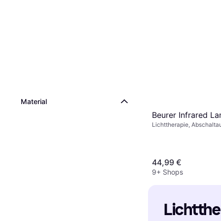
Material
Beurer Infrared L
Lichttherapie, Abschalta
Wärmefunktion, Schnurlos,
Timer
44,99 €
9+ Shops
Lichtther