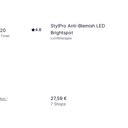
StylPro Anti-Blemish LED
4.6
 20
Brightspot
, Timer
Lichttherapie
27,59 €
Mon.
¹
7 Shops