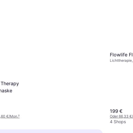
Flowlife 
Lichttherapie,
e Therapy
maske
199 €
9,60 €/Mon.
²
Oder 66,33 €
4 Shops