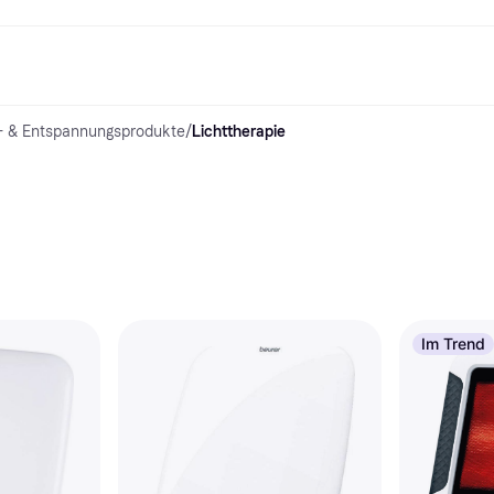
- & Entspannungsprodukte
/
Lichttherapie
Shopping und Cashback
Shoppe und vergleiche Preise
Banking
Sparprodukte
Mobil
Foto & Video
Büroau
nd.de
Cashback
Sale
Alle Karten
Gaming & Unterhaltung
Sparkonten
Reise-eSI
Shops entdecken
Schönheit & Gesundheit
Klarna Card
Mobilgeräte & Wearables
Flexkonto
Mitgliedschaft
Bekleidung & Accessoires
Kreditkarte
Kinder & Familie
Festgeld
ng
Freund:innen einladen
Spielzeug & Hobbys
Klarna Guthaben
Fahrzeuge & Zubehör
Festgeld+
Möbel & Haushalt
Garten & Außenbereich
TV & Audio
Küchengeräte
Sport & Freizeit
Haushaltsgeräte
Computer
Bücher, Filme & Musik
Renovierung & Bau
Alle Ka
Im Trend