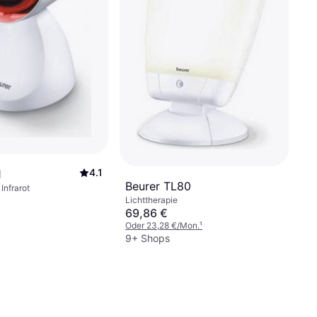
4.1
1
Beurer TL80
 Infrarot
Lichttherapie
69,86 €
Oder 23,28 €/Mon.
¹
9+ Shops