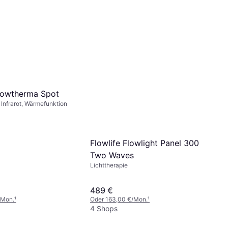
Flowtherma Spot
 Infrarot, Wärmefunktion
Flowlife Flowlight Panel 300
Two Waves
Lichttherapie
489 €
/Mon.
¹
Oder 163,00 €/Mon.
¹
4 Shops