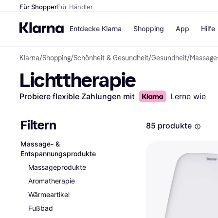
Für Shopper
Für Händler
Entdecke Klarna
Shopping
App
Hilfe
Klarna
/
Shopping
/
Schönheit & Gesundheit
/
Gesundheit
/
Massage
Zahlungsmethoden
Shops
Lichttherapie
Zahlungsmethoden
Kaufla
Sofort bezahlen
eBay
Bezahle in 3
Temu
Probiere flexible Zahlungen mit
Lerne wie
Teilzahlungen
Samsu
Bezahle in bis zu 30
SHEIN
Tagen
Filtern
85 produkte
Ratenzahlung
Massage- &
Alle Shops
Entspannungsprodukte
Massageprodukte
Aromatherapie
Wärmeartikel
Fußbad