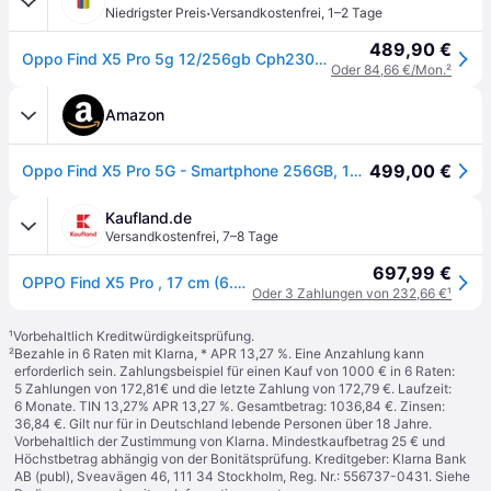
·
Niedrigster Preis
Versandkostenfrei
,
1–2 Tage
489,90 €
Oppo Find X5 Pro 5g 12/256gb Cph2305 Dual-sim Coloros Smartphone 6,7zoll
Oder 84,66 €/Mon.
²
Amazon
499,00 €
Oppo Find X5 Pro 5G - Smartphone 256GB, 12GB RAM, Dual SIM, Schwarz
Kaufland.de
Versandkostenfrei
,
7–8 Tage
697,99 €
OPPO Find X5 Pro , 17 cm (6.7"), 12 GB, 256 GB, 50 MP, Android 12, Weiß
Oder 3 Zahlungen von 232,66 €
¹
¹
Vorbehaltlich Kreditwürdigkeitsprüfung.
²
Bezahle in 6 Raten mit Klarna, * APR 13,27 %. Eine Anzahlung kann
erforderlich sein. Zahlungsbeispiel für einen Kauf von 1000 € in 6 Raten:
5 Zahlungen von 172,81€ und die letzte Zahlung von 172,79 €. Laufzeit:
6 Monate. TIN 13,27% APR 13,27 %. Gesamtbetrag: 1036,84 €. Zinsen:
36,84 €. Gilt nur für in Deutschland lebende Personen über 18 Jahre.
Vorbehaltlich der Zustimmung von Klarna. Mindestkaufbetrag 25 € und
Höchstbetrag abhängig von der Bonitätsprüfung. Kreditgeber: Klarna Bank
AB (publ), Sveavägen 46, 111 34 Stockholm, Reg. Nr.: 556737-0431. Siehe