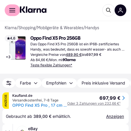
Für Shopper
Für Händler
Klarna
/
Shopping
/
Mobilgeräte & Wearables
/
Handys
Oppo Find X5 Pro 256GB
4,6
Das Oppo Find X5 Pro 256GB ist ein IP68-zertifiziertes 
Handy, was bedeutet, dass es sowohl wasser- als auch 
staubdicht ist. Wenn du nicht viel Speicherplatz benötigst, 
Vergleiche Preise von
489,90 €
bis
697,99 €
+
3
sollten 256GB ausreichend sein.
Ab 84,66 €/Mon. mit
Teste flexible Zahlungen*
Farbe
Empfohlen
Preis inklusive Versand
Kaufland.de
ANZEIGE
697,99 €
Versandkostenfrei
,
7–8 Tage
Oder 3 Zahlungen von 232,66 €
¹
OPPO Find X5 Pro , 17 cm (6.7"), 12 GB, 256 GB, 50 MP, Android 12, Weiß
Gebraucht ab 
389,00 €
 erhältlich.
Anzeigen
eBay