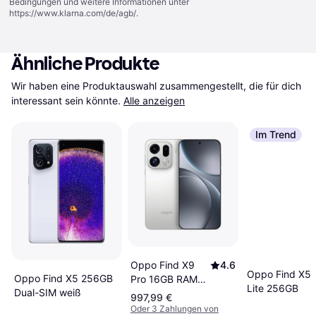
Bedingungen und weitere Informationen unter
https://www.klarna.com/de/agb/
.
Ähnliche Produkte
Wir haben eine Produktauswahl zusammengestellt, die für dich 
interessant sein könnte.
Alle anzeigen
Im Trend
Oppo Find X9
4.6
Oppo Find X5
Oppo Find X5 256GB
Pro 16GB RAM
Lite 256GB
Dual-SIM weiß
512GB Silk White
997,99 €
Oder 3 Zahlungen von