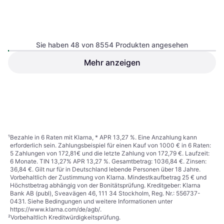
Sie haben 48 von 8554 Produkten angesehen
Apple iPhone 17e 256GB
4.1
Mehr anzeigen
Apple iPhone 16 Pro,
3.9
Black
256GB Black Titanium
iOS
iOS
980 €
Oder 169,36 €/Mon.
¹
649 €
7 Shops
9+ Shops
1
2
3
...
91
...
179
¹
Bezahle in 6 Raten mit Klarna, * APR 13,27 %. Eine Anzahlung kann
erforderlich sein. Zahlungsbeispiel für einen Kauf von 1000 € in 6 Raten:
5 Zahlungen von 172,81€ und die letzte Zahlung von 172,79 €. Laufzeit:
6 Monate. TIN 13,27% APR 13,27 %. Gesamtbetrag: 1036,84 €. Zinsen:
36,84 €. Gilt nur für in Deutschland lebende Personen über 18 Jahre.
Vorbehaltlich der Zustimmung von Klarna. Mindestkaufbetrag 25 € und
Höchstbetrag abhängig von der Bonitätsprüfung. Kreditgeber: Klarna
Bank AB (publ), Sveavägen 46, 111 34 Stockholm, Reg. Nr.: 556737-
0431. Siehe Bedingungen und weitere Informationen unter
https://www.klarna.com/de/agb/
.
²
Vorbehaltlich Kreditwürdigkeitsprüfung.