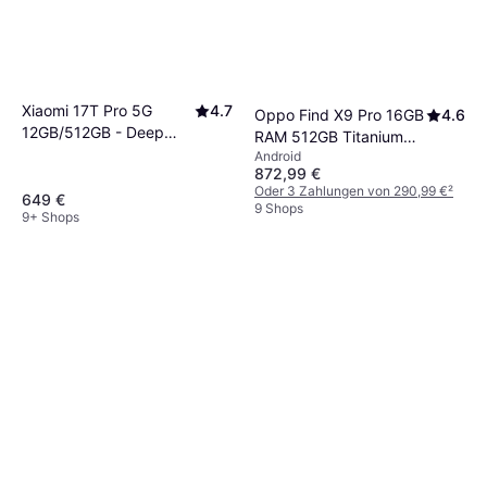
bereits andere Apple-Geräte nutzt. Denke
darüber nach, welches Betriebssystem am
besten zu deinem Lebensstil passt.
Xiaomi 17T Pro 5G
4.7
Oppo Find X9 Pro 16GB
4.6
12GB/512GB - Deep
RAM 512GB Titanium
Blue
Android
Charcoal
872,99 €
Oder 3 Zahlungen von 290,99 €
²
649 €
9 Shops
9+ Shops