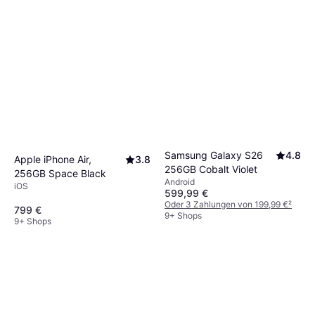
Entscheide dich basierend auf deinen
Vorlieben und der Kompatibilität mit anderen
Geräten.
Samsung Galaxy S26
4.8
Apple iPhone Air,
3.8
256GB Cobalt Violet
256GB Space Black
Android
iOS
599,99 €
Oder 3 Zahlungen von 199,99 €
²
799 €
9+ Shops
9+ Shops