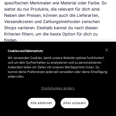
spezifischen Merkmalen wie Material oder Farbe. So
siehst du nur Produkte, die relevant für dich sind.
Neben den Preisen, können auch die Lieferarten,
Versandkosten und Zahlungsmethoden zwischen
Shops variieren. Deshalb kannst du nach diesen
Kriterien filtern, um die beste Option für dich zu
finden.
Cookies und Datenschutz
Bewertungen: Erfahre, was andere denken
Wir verwenden Cookies, damit unsere Website optimal funktioniert,
und um dein Surfverhalten zu analysieren und zu personalisieren.
Nutzerbewertungen bieten wertvolle Einblicke in die
Außerdem teilen wir Daten mit unseren Werbepartner:innen. Du
Eigenschaften und Haltbarkeit eines Produkts. So
kannst deine Präferenzen jederzeit verwalten oder deine Einwilligung
widerrufen.
kannst du die Beliebtheit und Zufriedenheit schnell
einschätzen.
Einstellungen ändern
Preisentwicklung: Prüfe dein Schnäppchen
Alle ablehnen
Alles zulassen
Um sicherzustellen, dass dein Kauf ein guter Deal ist,
prüfe die Preisentwicklung des Produkts. Verfolge den