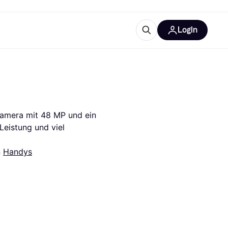
Login
Weitere Informationen
sstattung
M
Was ist Klarna?
Artikel
Kamera mit 48 MP und ein 
eistung und viel 
 
Handys
tegorien