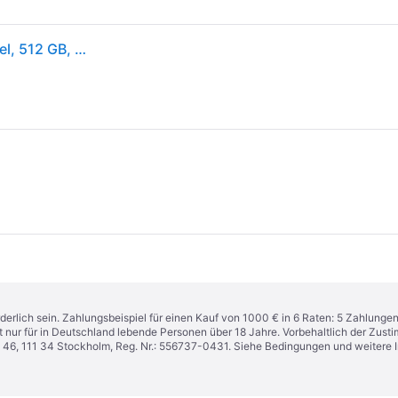
Apple iPhone 14 Pro, 15,5 cm (6.1"), 2556 x 1179 Pixel, 512 GB, 48 MP, iOS 16, Violett
derlich sein. Zahlungsbeispiel für einen Kauf von 1000 € in 6 Raten: 5 Zahlunge
t nur für in Deutschland lebende Personen über 18 Jahre. Vorbehaltlich der Zu
n 46, 111 34 Stockholm, Reg. Nr.: 556737-0431. Siehe Bedingungen und weitere 