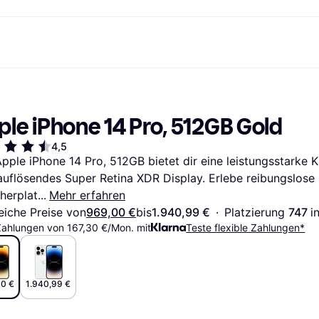
Shopping und Cashback
Shoppe und vergleiche Preise
Banking
Sparprodukte
Mobil
Foto & Video
Büroau
nd.de
Cashback
Sale
Alle Karten
Gaming & Unterhaltung
Sparkonten
Reise-eSI
ple iPhone 14 Pro, 512GB Gold
Shops entdecken
Schönheit & Gesundheit
Klarna Card
Mobilgeräte & Wearables
Flexkonto
Mitgliedschaft
Bekleidung & Accessoires
Kreditkarte
Kinder & Familie
Festgeld
4,5
ng
Freund:innen einladen
Spielzeug & Hobbys
Klarna Guthaben
Fahrzeuge & Zubehör
Festgeld+
pple iPhone 14 Pro, 512GB bietet dir eine leistungsstarke 
Möbel & Haushalt
Garten & Außenbereich
uflösendes Super Retina XDR Display. Erlebe reibungslose L
TV & Audio
Küchengeräte
Sport & Freizeit
Haushaltsgeräte
herplat
Mehr erfahren
Computer
Bücher, Filme & Musik
eiche Preise von
969,00 €
bis
1.940,99 €
·
Platzierung 
747 
in
Renovierung & Bau
Alle Ka
Zahlungen von 167,30 €/Mon. mit
Teste flexible Zahlungen*
0 €
1.940,99 €