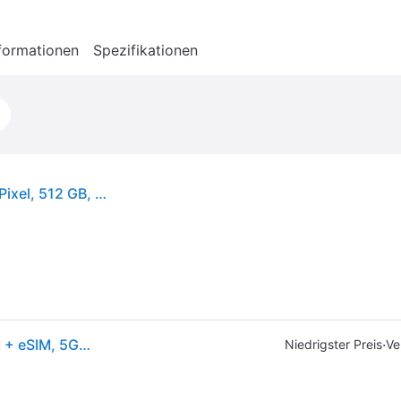
formationen
Spezifikationen
Apple iPhone 14 Pro, 15,5 cm (6.1"), 2556 x 1179 Pixel, 512 GB, 48 MP, iOS 16, Violett
Apple iPhone 14 Pro (512GB, Deep Purple, 6.10", SIM + eSIM, 5G), Smartphone, Violett
·
Niedrigster Preis
Ve