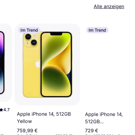
Alle anzeigen
Im Trend
Im Trend
4.7
Apple iPhone 14, 512GB
Apple iPhone 14,
Yellow
512GB
(PRODUCT)RED
759,99 €
729 €