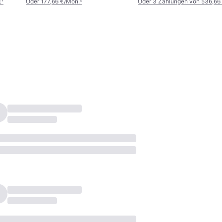
€
¹
Oder 177,66 €/Mon.
²
Oder 3 Zahlungen von 536,66