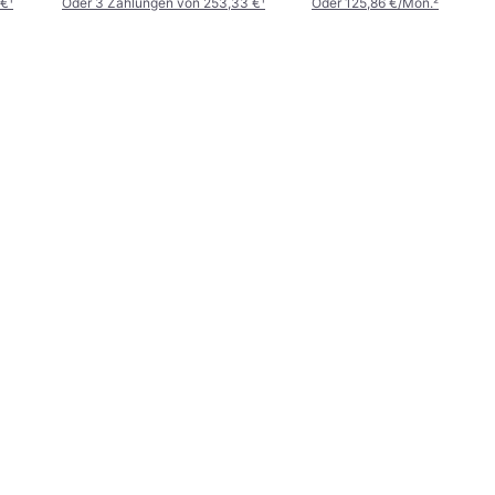
 €
¹
Oder 3 Zahlungen von 253,33 €
¹
Oder 125,86 €/Mon.
²