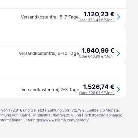
1.120,23 €
Versandkostenfrei
,
5–7 Tage
Oder 373,41 €/Mon.
¹
1.940,99 €
Versandkostenfrei
,
6–10 Tage
Oder 646,99 €/Mon.
¹
1.526,74 €
Versandkostenfrei
,
2–3 Tage
Oder 508,91 €/Mon.
¹
n von 172,81€ und die letzte Zahlung von 172,79 €. Laufzeit: 6 Monate.
stimmung von Klarna. Mindestkaufbetrag 25 € und Höchstbetrag abhängig
Informationen unter
https://www.klarna.com/de/agb/
.