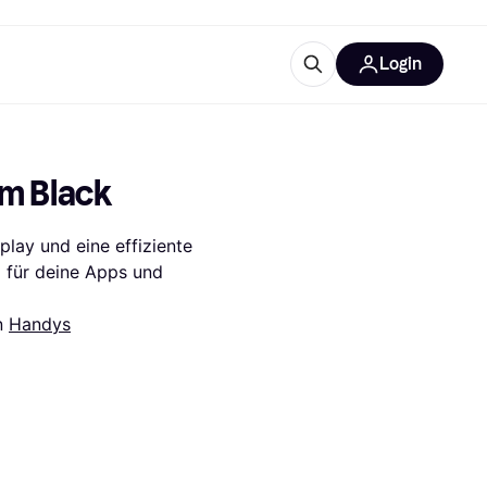
Login
Weitere Informationen
sstattung
M
Was ist Klarna?
m Black
Artikel
ay und eine effiziente 
 für deine Apps und 
n 
Handys
tegorien