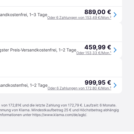
889,00 €
andkostenfrei
,
1–3 Tage
Oder 6 Zahlungen von 153,49 €/Mon.
²
459,99 €
·
gster Preis
Versandkostenfrei
,
1–2 Tage
Oder 153,33 €/Mon.
¹
999,95 €
sandkostenfrei
,
1–2 Tage
Oder 6 Zahlungen von 172,80 €/Mon.
²
n von 172,81€ und die letzte Zahlung von 172,79 €. Laufzeit: 6 Monate.
stimmung von Klarna. Mindestkaufbetrag 25 € und Höchstbetrag abhängig
Informationen unter
https://www.klarna.com/de/agb/
.