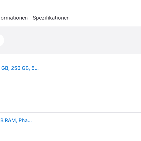
formationen
Spezifikationen
Samsung Galaxy S23 SM-S911B, 15,5 cm (6.1"), 8 GB, 256 GB, 50 MP, Android 13, Schwarz
Samsung S911B/DS Galaxy S23 5G, Dual, 256GB 8GB RAM, Phantom Black