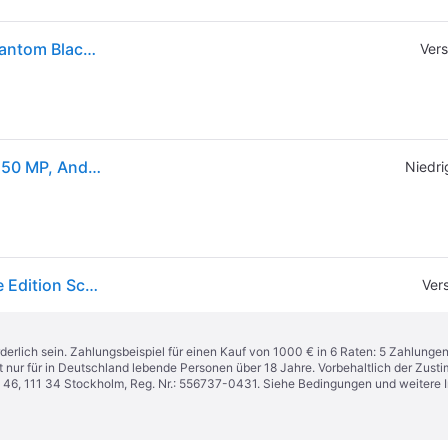
Samsung Galaxy S23 Enterprise Edition (256GB, Phantom Black, 6.10", SIM + eSIM, 5G), Smartphone, Schwarz
Vers
Samsung Galaxy S23 , 15,5 cm (6.1"), 8 GB, 256 GB, 50 MP, Android 13, Schwarz
Niedri
Samsung S911b Galaxy S23 5g 8+256 Gb Enterprise Edition Schwarz 6,1 Amoled Neu
Ver
derlich sein. Zahlungsbeispiel für einen Kauf von 1000 € in 6 Raten: 5 Zahlunge
t nur für in Deutschland lebende Personen über 18 Jahre. Vorbehaltlich der Zu
n 46, 111 34 Stockholm, Reg. Nr.: 556737-0431. Siehe Bedingungen und weitere 