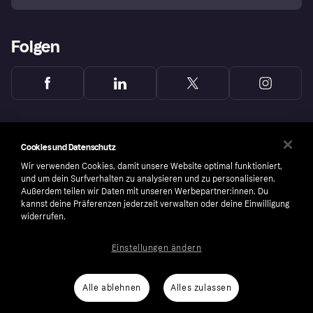
Folgen
Cookies und Datenschutz
Wir verwenden Cookies, damit unsere Website optimal funktioniert,
und um dein Surfverhalten zu analysieren und zu personalisieren.
Außerdem teilen wir Daten mit unseren Werbepartner:innen. Du
kannst deine Präferenzen jederzeit verwalten oder deine Einwilligung
widerrufen.
Einstellungen ändern
Copyright © 2005-2026 Klarna Bank AB (publ). Headquarters: Stockholm, Sweden. All
rights reserved. Klarna Bank AB (publ). Sveavägen 46, 111 34 Stockholm. Organization
number: 556737-0431
Alle ablehnen
Alles zulassen
Nutzungsbedingungen
Cookies
Klarna.com