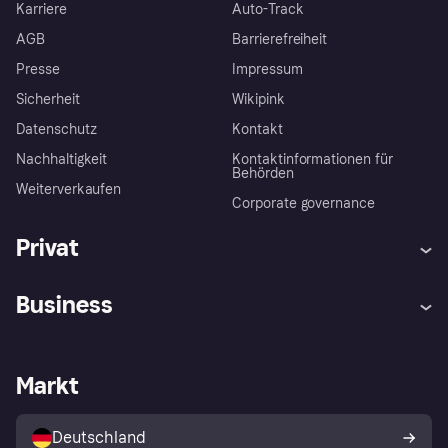
Karriere
Auto-Track
AGB
Barrierefreiheit
Presse
Impressum
Sicherheit
Wikipink
Datenschutz
Kontakt
Nachhaltigkeit
Kontaktinformationen für
Behörden
Weiterverkaufen
Corporate governance
Privat
Hilfe
Beschwerden
Business
Einloggen
Sicher shoppen mit Klarna
Händlersupport
Entwicklerseite
Mit Klarna einkaufen
Festgeld
Händlerportal
Betriebsstatus
Markt
Klarna App
Datenschutzeinstellungen
Mit Klarna verkaufen
Plattformen und Partner
Shops entdecken
Dein Widerrufsrecht
Deutschland
Käuferschutzrichtlinie