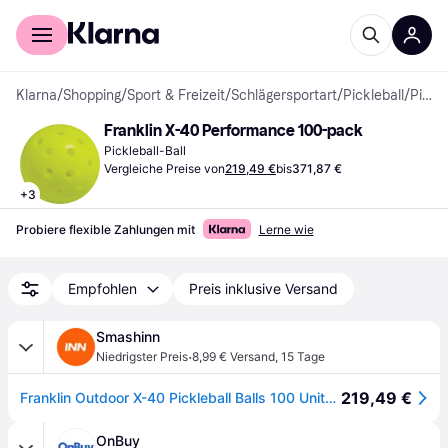
Für Shopper
Für Händler
Klarna
/
Shopping
/
Sport & Freizeit
/
Schlägersportart
/
Pickleball
/
Pickleball-Bälle
Franklin X-40 Performance 100-pack
Pickleball-Ball
Vergleiche Preise von
219,49 €
bis
371,87 €
+
3
Probiere flexible Zahlungen mit
Lerne wie
Empfohlen
Preis inklusive Versand
Smashinn
·
Niedrigster Preis
8,99 € Versand
,
15 Tage
219,49 €
Franklin Outdoor X-40 Pickleball Balls 100 Units Gelb Pack of 100
OnBuy