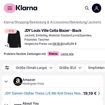
Für Shopper
Für Händler
Klarna
/
Shopping
/
Bekleidung & Accessoires
/
Bekleidung
/
Jacketts
JDY Louis Ville Catia Blazer - Black
-17%
Jackett, Einfarbig, Material: Elastan/Lycra/Spandex, 
Polyester, Taschen
Vergleiche Preise von
19,19 €
bis
45,00 €
+
2
Probiere flexible Zahlungen mit
Lerne wie
Größe (Small-Large)
Größe (EU)
Empfohlen
Amazon
Niedrigster Preis
19,19 €
JDY Damen Objfae Thess L/S Rib Knit Dress Noos, Schwarz, XS
About You