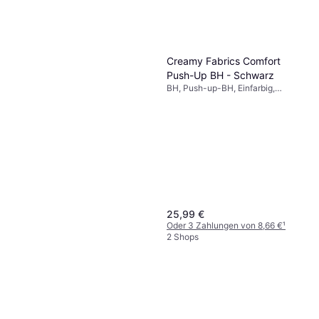
Creamy Fabrics Comfort
Push-Up BH - Schwarz
BH, Push-up-BH, Einfarbig,
Material: Elastan/Lycra/Spandex,
Polyamid, Push-up, Nahtlos,
Atmungsaktiv, Wattiert,
Verstellbare Träger
25,99 €
Oder 3 Zahlungen von 8,66 €
¹
2 Shops
Cecil High Waist Wide Leg
Jeans Loose Fit - Blau
Jeans, Einfarbig, Material:
35 €
Denim/Jeansstoff,