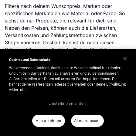
Filtere nach deinem Wunschpreis, Marken oder
spezifischen Merkmalen wie Material oder Farbe. So
siehst du nur Produkte, die relevant für dich sind.
Neben den Preisen, können auch die Lieferarten,
Versandkosten und Zahlungsmethoden zwischen
Shops variieren. Deshalb kannst du nach diesen
Kriterien filtern, um die beste Option für dich zu
finden.
Cookies und Datenschutz
Wir verwenden Cookies, damit unsere Website optimal funktioniert,
und um dein Surfverhalten zu analysieren und zu personalisieren.
Bewertungen: Erfahre, was andere denken
Außerdem teilen wir Daten mit unseren Werbepartner:innen. Du
kannst deine Präferenzen jederzeit verwalten oder deine Einwilligung
Nutzerbewertungen bieten wertvolle Einblicke in die
widerrufen.
Eigenschaften und Haltbarkeit eines Produkts. So
kannst du die Beliebtheit und Zufriedenheit schnell
Einstellungen ändern
einschätzen.
Alle ablehnen
Alles zulassen
Preisentwicklung: Prüfe dein Schnäppchen