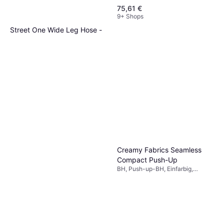
75,61 €
9+ Shops
Street One Wide Leg Hose -
Nomad Brown
Hose, Einfarbig, Material: Viskose,
24 €
Taschen
1 Shop
Creamy Fabrics Seamless
Compact Push-Up
BH, Push-up-BH, Einfarbig,
Nahtlos, Atmungsaktiv