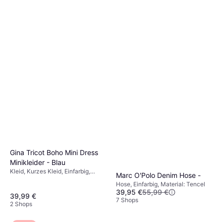
Flexibilität. Wähle das Material basierend auf
deinem Tragekomfort und dem
Verwendungszweck.
Gina Tricot Boho Mini Dress
Minikleider - Blau
Kleid, Kurzes Kleid, Einfarbig,
Marc O'Polo Denim Hose -
Material: Polyamid
Hose, Einfarbig, Material: Tencel
39,95 €
55,99 €
39,99 €
7 Shops
2 Shops