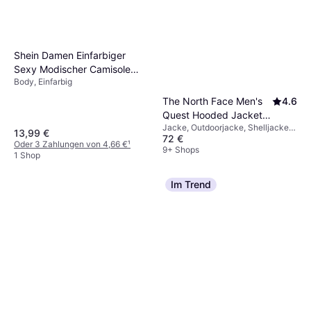
Shein Damen Einfarbiger
Sexy Modischer Camisole
Body, Einfarbig
Bodysuit
The North Face Men's
4.6
Quest Hooded Jacket -
Jacke, Outdoorjacke, Shelljacke,
Tnf Black
13,99 €
72 €
Einfarbig, Material: Polyurethan,
Oder 3 Zahlungen von 4,66 €
¹
Polyester, Kapuze, Winddicht,
9+ Shops
1 Shop
Wasserabweisend, Einstellbar,
Wasserdicht, Atmungsaktiv,
Taschen
Im Trend