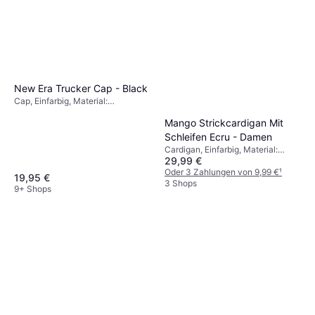
New Era Trucker Cap - Black
Cap, Einfarbig, Material:
Baumwolle, Polyester,
Mango Strickcardigan Mit
Netzgewebe, Einstellbar
Schleifen Ecru - Damen
Cardigan, Einfarbig, Material:
29,99 €
Wolle, Jersey
Oder 3 Zahlungen von 9,99 €
¹
19,95 €
3 Shops
9+ Shops