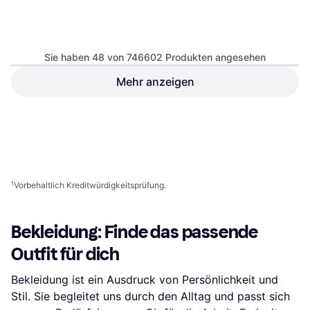
The North Face Men’s
4.9
Sie haben 48 von 746602 Produkten angesehen
1996 Retro Nuptse
Jacke, Winterjacke, Steppjacke,
Jacket - Recycled TNF
Mehr anzeigen
Street One Frauen Wide Leg
Einfarbig, Material: Fleece, Nylon,
Black/NPF
Hose Loose Fit Print - Beige
Kapuze, Windabweisend,
Wasserabweisend,
Hose, Einfarbig, Material: Viskose,
49,90 €
Feuchtigkeitsabweisend,
Stretchgewebe, Hoher Komfort
Atmungsaktiv, Taschen,
Oder 3 Zahlungen von 16,63 €
¹
193,82 €
Abnehmbare Kapuze
3 Shops
9+ Shops
1
2
3
...
783
...
1563
¹
Vorbehaltlich Kreditwürdigkeitsprüfung.
Bekleidung: Finde das passende
Outfit für dich
Bekleidung ist ein Ausdruck von Persönlichkeit und
Stil. Sie begleitet uns durch den Alltag und passt sich