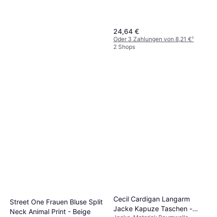
24,64 €
Oder 3 Zahlungen von 8,21 €
¹
2 Shops
Cecil Wide Leg Hose Aus
Leinenmix Style Neele -
Hose, Einfarbig, Material: Leinen,
Khaki Grün
39,49 €
Atmungsaktiv
4 Shops
Cecil Cardigan Langarm
Street One Frauen Bluse Split
Jacke Kapuze Taschen -
Neck Animal Print - Beige