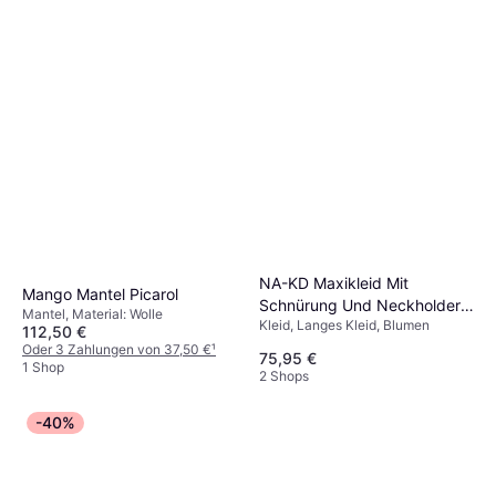
NA-KD Maxikleid Mit
Mango Mantel Picarol
Schnürung Und Neckholder -
Mantel, Material: Wolle
Kleid, Langes Kleid, Blumen
Blumen/Muster Mehrfarbig
112,50 €
Oder 3 Zahlungen von 37,50 €
¹
75,95 €
1 Shop
2 Shops
-40%