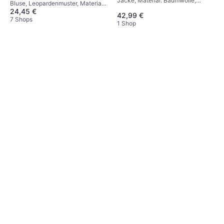
Jacke, Material: Baumwolle,
Braun
Bluse, Leopardenmuster, Material:
Atmungsaktiv
24,45 €
Viskose
42,99 €
7 Shops
1 Shop