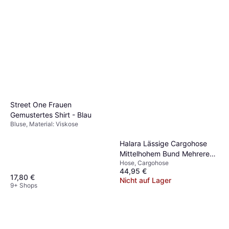
Elastan/Lycra/Spandex, Hoher
6 Shops
Komfort
Street One Frauen
Gemustertes Shirt - Blau
Bluse, Material: Viskose
Halara Lässige Cargohose
Mittelhohem Bund Mehreren
Hose, Cargohose
Taschen Gerolltem Saum -
44,95 €
Schwarz
17,80 €
Nicht auf Lager
9+ Shops