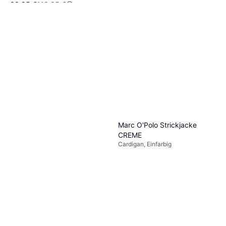
89,95 €
118,95 €
6 Shops
Marc O'Polo Strickjacke
CREME
Cardigan, Einfarbig