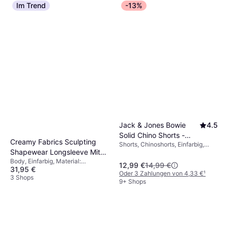
Im Trend
-13%
Jack & Jones Bowie
4.5
Solid Chino Shorts -
Creamy Fabrics Sculpting
Shorts, Chinoshorts, Einfarbig,
Blue/Navy Blazer
Shapewear Longsleeve Mit
Material: Elastan/Lycra/Spandex,
Baumwolle, Stretchgewebe
Body, Einfarbig, Material:
String
12,99 €
14,99 €
31,95 €
Polyamid, Elastan/Lycra/Spandex,
Oder 3 Zahlungen von 4,33 €
¹
Atmungsaktiv, Shaping
3 Shops
9+ Shops