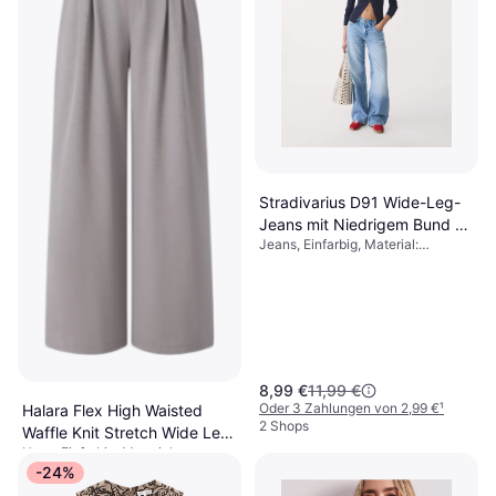
Stradivarius D91 Wide-Leg-
Jeans mit Niedrigem Bund -
Jeans, Einfarbig, Material:
Hellblau
Baumwolle, Denim/Jeansstoff
8,99 €
11,99 €
Oder 3 Zahlungen von 2,99 €
¹
Halara Flex High Waisted
2 Shops
Waffle Knit Stretch Wide Leg
Hose, Einfarbig, Material:
Pants With Side Pockets -
37,95 €
Polyester, Elastan/Lycra/Spandex,
-24%
Mink Ash
Stretchgewebe
1 Shop