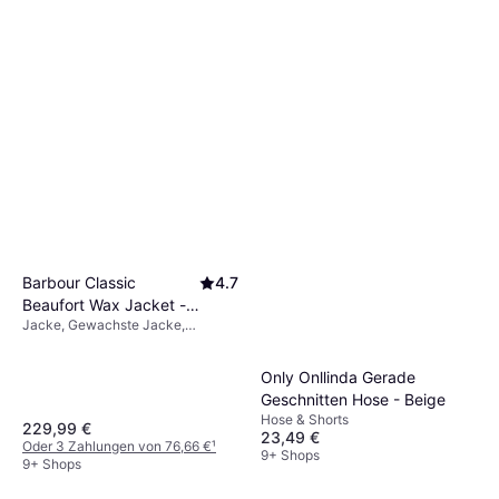
Levi's Ribcage Jeans - Blue
Denim
Jeans, Einfarbig, Material:
38,19 €
63,99 €
Elastan/Lycra/Spandex,
Denim/Jeansstoff, Leder,
9+ Shops
Baumwolle, Tencel, Taschen,
Atmungsaktiv
Barbour Classic
4.7
Beaufort Wax Jacket -
Jacke, Gewachste Jacke,
Olive
Einfarbig, Material: Wachs,
Polyester, Cord, Gewachst,
Only Onllinda Gerade
Abnehmbare Kapuze, Gefüttert,
Winddicht, Wasserabweisend,
Geschnitten Hose - Beige
Taschen
Hose & Shorts
229,99 €
23,49 €
Oder 3 Zahlungen von 76,66 €
¹
9+ Shops
9+ Shops