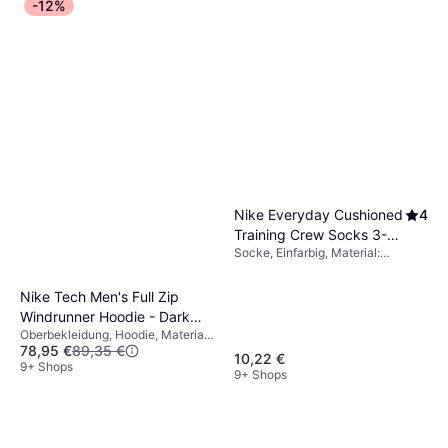
-12%
Nike Everyday Cushioned
4
Training Crew Socks 3-
Socke, Einfarbig, Material:
pack - White/Black
Polyester, Nylon,
Elastan/Lycra/Spandex,
Nike Tech Men's Full Zip
Baumwolle, Atmungsaktiv
Windrunner Hoodie - Dark
Oberbekleidung, Hoodie, Material:
Grey Heather/Black
78,95 €
89,35 €
Baumwolle, Fleece, Polyester,
10,22 €
Taschen, Kapuze
9+ Shops
9+ Shops