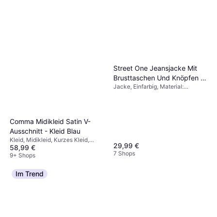
Street One Jeansjacke Mit
Brusttaschen Und Knöpfen -
Jacke, Einfarbig, Material:
Blau
Denim/Jeansstoff, Baumwolle,
Stretchgewebe
Comma Midikleid Satin V-
Ausschnitt - Kleid Blau
Kleid, Midikleid, Kurzes Kleid,
29,99 €
58,99 €
Langes Kleid, Einfarbig, Material:
7 Shops
Satin, Polyester
9+ Shops
Im Trend