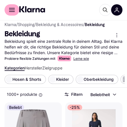
Für Shopper
Für Händler
Klarna
/
Shopping
/
Bekleidung & Accessoires
/
Bekleidung
Bekleidung
Bekleidung spielt eine zentrale Rolle in deinem Alltag. Bei Klarna 
helfen wir dir, die richtige Bekleidung für deinen Stil und deine 
Bedürfnisse zu finden. Unsere Kategorie bietet eine riesige 
Auswahl an Kleidung, die du mithilfe unserer praktischen Filter 
Probiere flexible Zahlungen mit
Lerne wie
einfach durchsuchen kannst. Egal, ob du nach sportlicher, 
Kategorien
Hersteller
Zielgruppe
eleganter oder lässiger Kleidung suchst, unsere Filter leiten 
dich schnell zum passenden Outfit. Du kannst nach Marken, 
Hosen & Shorts
Kleider
Oberbekleidung
Preisen oder Bewertungen filtern, um deine Auswahl weiter zu 
verfeinern. So findest du genau das, was zu dir passt. Lies die 
Nutzerbewertungen, um mehr über die Erfahrungen anderer zu 
1000+ produkte
Filtern
Beliebtheit
erfahren und die richtige Entscheidung zu treffen. Beginne hier 
deine Suche nach dem idealen Kleidungsstück und entdecke 
Beliebt
-25%
die besten Angebote für deinen persönlichen Stil.
Mehr über bekleidung »