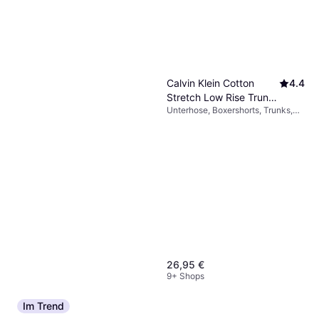
Calvin Klein Cotton
4.4
Stretch Low Rise Trunks
Unterhose, Boxershorts, Trunks,
3-pack - Black
Einfarbig, Material:
Elastan/Lycra/Spandex,
Baumwolle, Jersey, Atmungsaktiv,
Nahtlos, Stretchgewebe
26,95 €
9+ Shops
Im Trend