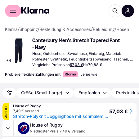
Für Shopper
Für Händler
Klarna
/
Shopping
/
Bekleidung & Accessoires
/
Bekleidung
/
Hosen
Canterbury Men's Stretch Tapered Pant 
- Navy
Hose, Outdoorhose, Sweathose, Einfarbig, Material: 
Polyester, Synthetik, Feuchtigkeitsabweisend, Taschen, 
+
4
Stretchgewebe
Vergleiche Preise von
57,03 €
bis
79,88 €
Probiere flexible Zahlungen mit
Lerne wie
Größe (Small-Large)
Empfohlen
Preis inklu
House of Rugby
ANZEIGE
57,03 €
7,49 € Versand
Stretch-Polyknit Jogginghose mit schmalem Schnitt Canterbury
House of Rugby
·
Niedrigster Preis
7,49 € Versand