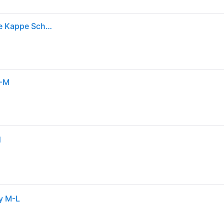
Era 39thirty Stretch Fit Cap Mlb York Yankees Mütze Kappe Schwarz Weiß
S-M
N
y M-L