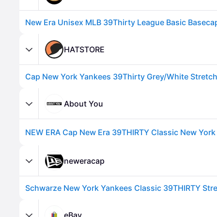
New Era Unisex MLB 39Thirty League Basic Baseca
HATSTORE
About You
NEW ERA Cap New Era 39THIRTY Classic New York
neweracap
eBay