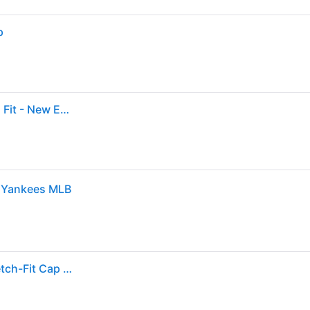
p
Cap New York Yankees 39Thirty Grey/White Stretch Fit - New Era - Grau Flexfit
 Yankees MLB
Schwarze New York Yankees Classic 39THIRTY Stretch-Fit Cap New Era Cap adult unisex