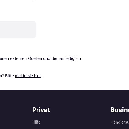
en externen Quellen und dienen lediglich 
? Bitte 
melde sie hier
.
Privat
Busin
Hilfe
Händlersu