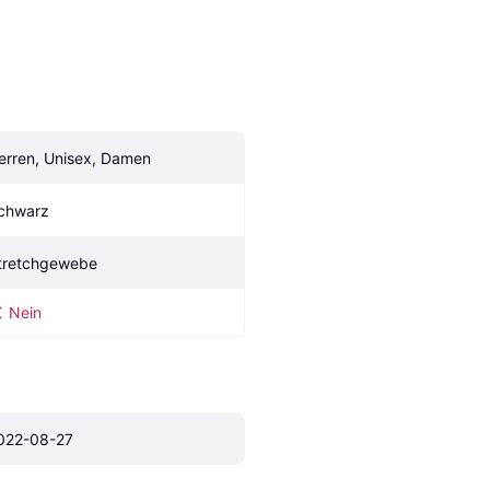
erren, Unisex, Damen
chwarz
tretchgewebe
Nein
022-08-27