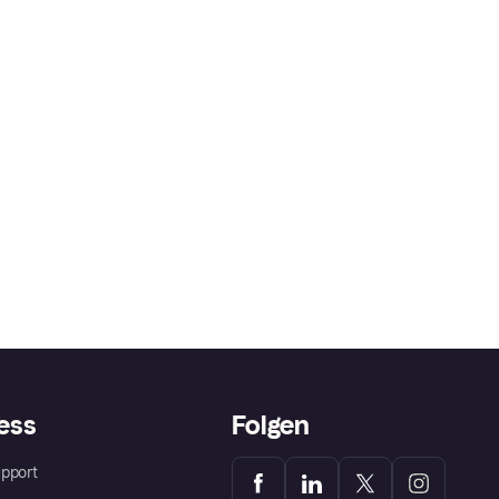
ess
Folgen
pport