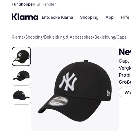
Für Shopper
Für Händler
Entdecke Klarna
Shopping
App
Hilfe
Klarna
/
Shopping
/
Bekleidung & Accessoires
/
Bekleidung
/
Caps
Zahlungsmethoden
Shops
Zahlungsmethoden
Kaufla
Ne
Sofort bezahlen
eBay
Bezahle in 3
Temu
Cap, 
Teilzahlungen
Samsu
Bezahle in bis zu 30
SHEIN
Vergl
Tagen
Probi
Ratenzahlung
Größe
Alle Shops
Wä