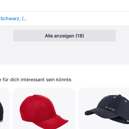
New Era, Unisex, Cap, MLB league basic NY, Weiss, Schwarz, (M, S)
Alle anzeigen (18)
für dich interessant sein könnte.