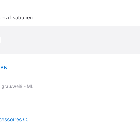
pezifikationen
YAN
 grau/weiß - ML
New Era Mütze 3930 Classic Ny Yankees Kinder Accessoires Caps 10145638 Schwarz