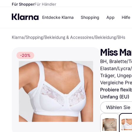
Für Shopper
Für Händler
Entdecke Klarna
Shopping
App
Hilfe
Klarna
/
Shopping
/
Bekleidung & Accessoires
/
Bekleidung
/
BHs
Zahlungsmethoden
Shops
Zahlungsmethoden
Kaufla
Miss Ma
Sofort bezahlen
eBay
-20%
Bezahle in 3 Teilzahlunge
Temu
BH, Bralette/T
Bezahle in bis zu 30 Tage
Samsu
Ratenzahlung
SHEIN
Elastan/Lycra
Träger, Ungepo
Vergleiche Pr
Probiere flexi
Alle Shops
Umfang (EU)
Wählen Sie