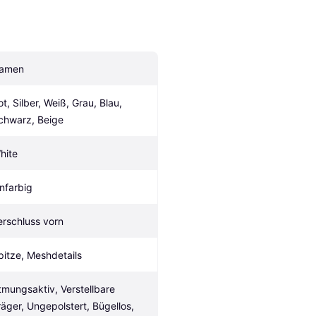
amen
t, Silber, Weiß, Grau, Blau, 
chwarz, Beige
hite
infarbig
erschluss vorn
pitze, Meshdetails
tmungsaktiv, Verstellbare 
räger, Ungepolstert, Bügellos, 