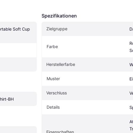
Spezifikationen
Zielgruppe
table Soft Cup 
D
Ro
Farbe
S
Herstellerfarbe
W
Muster
E
Verschluss
V
hirt-BH
Details
S
A
T
Eigenschaften