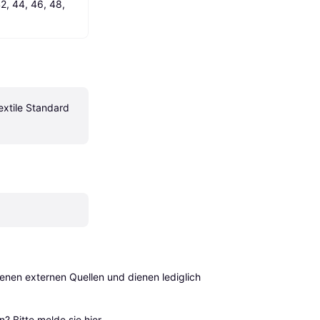
2, 44, 46, 48, 
xtile Standard 
en externen Quellen und dienen lediglich 
? Bitte 
melde sie hier
.