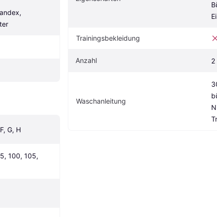
B
andex, 
E
ter
Trainingsbekleidung
Anzahl
2
3
b
Waschanleitung
N
T
 F, G, H
5, 100, 105, 