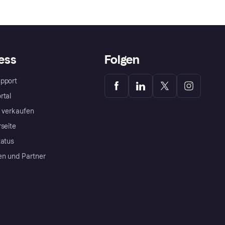
ess
Folgen
pport
rtal
a verkaufen
rseite
tatus
en und Partner