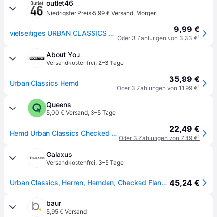
outlet46
·
Niedrigster Preis
5,99 € Versand
,
Morgen
9,99 €
vielseitiges URBAN CLASSICS Herren Polo-Shirt Taschen 120 g/m² mit Baumwolle Schwarz/Grau
Oder 3 Zahlungen von 3,33 €
¹
About You
Versandkostenfrei
,
2–3 Tage
35,99 €
Urban Classics Hemd
Oder 3 Zahlungen von 11,99 €
¹
Queens
5,00 € Versand
,
3–5 Tage
22,49 €
Hemd Urban Classics Checked Flanell Shirt Grey / Black M
Oder 3 Zahlungen von 7,49 €
¹
Galaxus
Versandkostenfrei
,
3–5 Tage
45,24 €
Urban Classics, Herren, Hemden, Checked Flanell Shirt, Schwarz, (XXL)
baur
5,95 € Versand