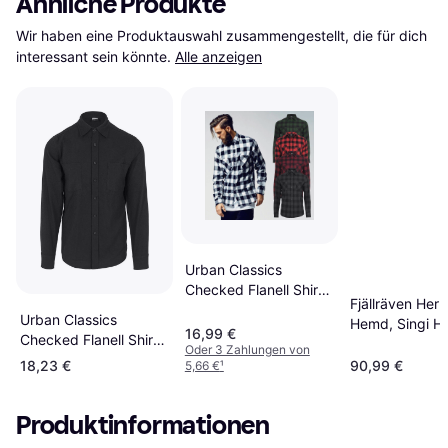
Ähnliche Produkte
Wir haben eine Produktauswahl zusammengestellt, die für dich 
interessant sein könnte.
Alle anzeigen
Urban Classics
Checked Flanell Shirt -
Fjällräven Herr
Schwarz
Urban Classics
Hemd, Singi H
16,99 €
Checked Flanell Shirt -
Flannel Shirt M
Oder 3 Zahlungen von
Black
Weiss
18,23 €
90,99 €
5,66 €
¹
Produktinformationen