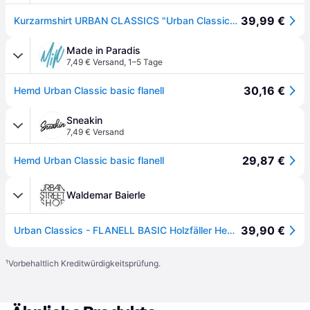
39,99 €
Kurzarmshirt URBAN CLASSICS "Urban Classics Herren Checked Flanell Shirt", Herren, Gr. M, schwarz-weiß (schwarz, charcoal), 100% Baumwolle, kariert, normal, amerikanischer Ausschnitt, Shirts
Made in Paradis
7,49 € Versand
,
1–5 Tage
30,16 €
Hemd Urban Classic basic flanell
Sneakin
7,49 € Versand
29,87 €
Hemd Urban Classic basic flanell
Waldemar Baierle
39,90 €
Urban Classics - FLANELL BASIC Holzfäller Hemd kariert
¹
Vorbehaltlich Kreditwürdigkeitsprüfung.