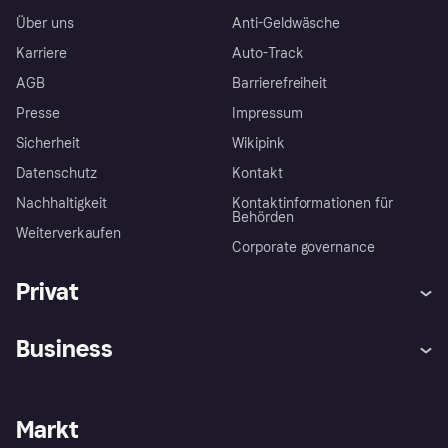
Über uns
Anti-Geldwäsche
Karriere
Auto-Track
AGB
Barrierefreiheit
Presse
Impressum
Sicherheit
Wikipink
Datenschutz
Kontakt
Nachhaltigkeit
Kontaktinformationen für
Behörden
Weiterverkaufen
Corporate governance
Privat
Hilfe
Beschwerden
Business
Einloggen
Sicher shoppen mit Klarna
Händlersupport
Entwicklerseite
Mit Klarna einkaufen
Festgeld
Händlerportal
Betriebsstatus
Markt
Klarna App
Datenschutzeinstellungen