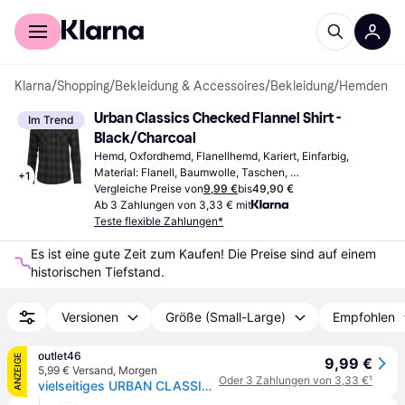
Für Shopper
Für Händler
Klarna
/
Shopping
/
Bekleidung & Accessoires
/
Bekleidung
/
Hemden
Urban Classics Checked Flannel Shirt - 
Im Trend
Black/Charcoal
Hemd, Oxfordhemd, Flanellhemd, Kariert, Einfarbig, 
Material: Flanell, Baumwolle, Taschen, 
+
1
Feuchtigkeitsabweisend
Vergleiche Preise von
9,99 €
bis
49,90 €
Ab 3 Zahlungen von 3,33 € mit
Teste flexible Zahlungen*
Es ist eine gute Zeit zum Kaufen! Die Preise sind auf einem 
historischen Tiefstand.
Versionen
Größe (Small-Large)
Empfohlen
outlet46
ANZEIGE
9,99 €
5,99 € Versand
,
Morgen
Oder 3 Zahlungen von 3,33 €
¹
vielseitiges URBAN CLASSICS Herren Polo-Shirt Taschen 120 g/m² mit Baumwolle Schwarz/Grau