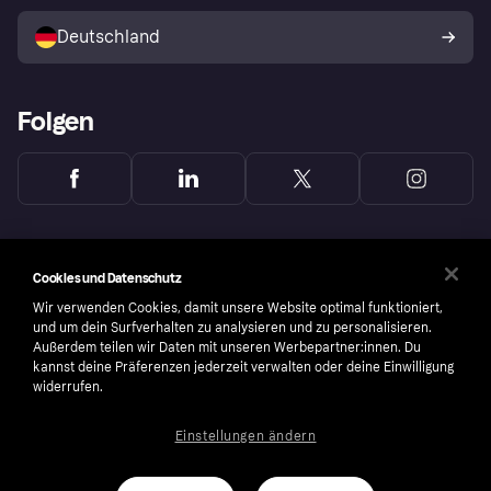
Mit Klarna verkaufen
Plattformen und Partner
Shops entdecken
Dein Widerrufsrecht
Deutschland
Käuferschutzrichtlinie
Folgen
Cookies und Datenschutz
Wir verwenden Cookies, damit unsere Website optimal funktioniert,
und um dein Surfverhalten zu analysieren und zu personalisieren.
Außerdem teilen wir Daten mit unseren Werbepartner:innen. Du
kannst deine Präferenzen jederzeit verwalten oder deine Einwilligung
widerrufen.
Einstellungen ändern
Copyright © 2005-2026 Klarna Bank AB (publ). Headquarters: Stockholm, Sweden. All
rights reserved. Klarna Bank AB (publ). Sveavägen 46, 111 34 Stockholm. Organization
number: 556737-0431