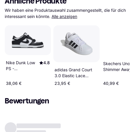
Ähnliche Produkte
Wir haben eine Produktauswahl zusammengestellt, die für dich 
interessant sein könnte.
Alle anzeigen
Nike Dunk Low
4.8
Skechers Uno 
PS -
Shimmer Away
adidas Grand Court
White/White/Black
Schwarz
3.0 Elastic Lace
Trainers -
38,06 €
23,95 €
40,99 €
White/Black/Cloud
White/Black/Cloud
Bewertungen
White/Black