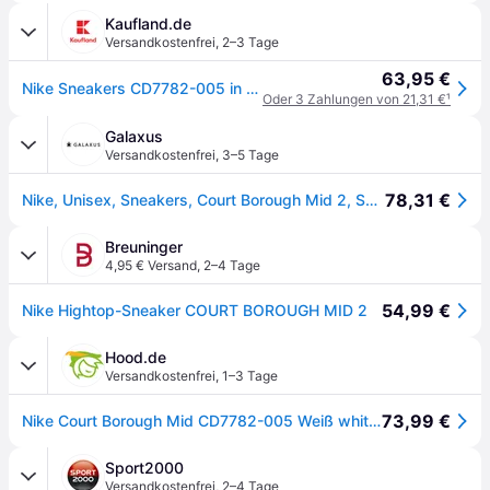
Kaufland.de
Versandkostenfrei
,
2–3 Tage
63,95 €
Nike Sneakers CD7782-005 in Multicolored color size 40
Oder 3 Zahlungen von 21,31 €
¹
Galaxus
Versandkostenfrei
,
3–5 Tage
78,31 €
Nike, Unisex, Sneakers, Court Borough Mid 2, Schwarz, Weiss, (38.5)
Breuninger
4,95 € Versand
,
2–4 Tage
54,99 €
Nike Hightop-Sneaker COURT BOROUGH MID 2
Hood.de
Versandkostenfrei
,
1–3 Tage
73,99 €
Nike Court Borough Mid CD7782-005 Weiß white/black 005
Sport2000
Versandkostenfrei
,
2–4 Tage