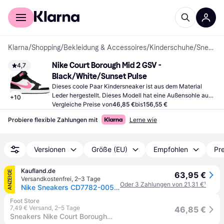
Für Shopper
Für Händler
Klarna
/
Shopping
/
Bekleidung & Accessoires
/
Kinderschuhe
/
Sneakers
Nike Court Borough Mid 2 GSV - 
4,7
Black/White/Sunset Pulse
Dieses coole Paar Kindersneaker ist aus dem Material 
Leder hergestellt. Dieses Modell hat eine Außensohle aus 
+
10
Gummi.
Vergleiche Preise von
46,85 €
bis
156,55 €
Probiere flexible Zahlungen mit
Lerne wie
Versionen
Größe (EU)
Empfohlen
Pre
Kaufland.de
ANZEIGE
63,95 €
Versandkostenfrei
,
2–3 Tage
Oder 3 Zahlungen von 21,31 €
¹
Nike Sneakers CD7782-005 in Multicolored color size 40
Foot Store
7,49 € Versand
,
2–5 Tage
46,85 €
Sneakers Nike Court Borough Mid 2