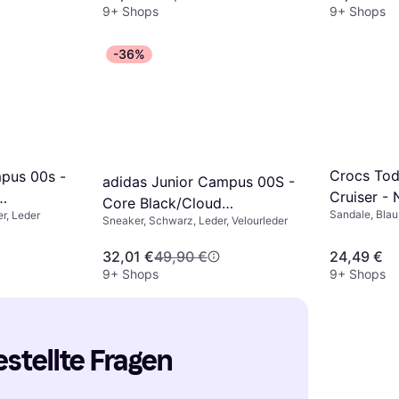
9+ Shops
9+ Shops
-36%
Crocs Tod
pus 00s -
adidas Junior Campus 00S -
Cruiser - 
Core Black/Cloud
Sandale, Blau
er, Leder
e
Sneaker, Schwarz, Leder, Velourleder
White/Cloud White
32,01 €
49,90 €
24,49 €
9+ Shops
9+ Shops
estellte Fragen