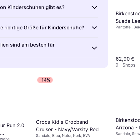
on Kinderschuhen gibt es?
Birkensto
Suede Lea
nd Schuhe, die speziell für Kinder
ie richtige Größe für Kinderschuhe?
Pantoffel, Bei
den. Sie umfassen verschiedene Typen
Sneaker, Stiefel und Hausschuhe. Wichtig
nd in verschiedenen Größen erhältlich,
n richtigen Schuh für die jeweilige
lien sind am besten für
um der Kinderfüße gerecht zu werden.
Aktivität auswählst. Achte auf
deines Kindes regelmäßig und vergleiche
62,90 €
assform und Unterstützung für die Füße
ind aus verschiedenen Materialien
er Größentabelle des Herstellers. Achte
9+ Shops
Komfort und Haltbarkeit bieten. Leder ist
wischen dem längsten Zeh und der
nd langlebig, während synthetische
wa ein Daumenbreit Platz bleibt.
-14%
 leichter und wasserabweisend sind.
ial je nach Aktivität und
ngen aus.
Birkenstoc
Crocs Kid's Crocband
aur Run 2.0
Arizona - 
Cruiser - Navy/Varsity Red
Sandale, Schw
Sandale, Blau, Natur, Kork, EVA
ewebe