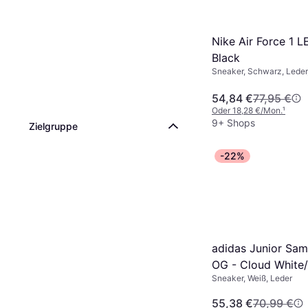
schicker ausse
Nike Air Force 1 L
Black
Sneaker, Schwarz, Leder
54,84 €
77,95 €
Oder 18,28 €/Mon.
¹
9+ Shops
Zielgruppe
-22%
adidas Junior Sa
OG - Cloud White
Sneaker, Weiß, Leder
Black/Gum
55,38 €
70,99 €