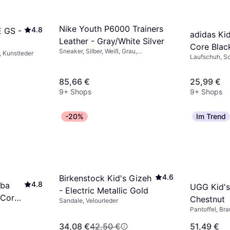
hen, aber dennoch bequem sind.
Nike Youth P6000 Trainers
4.8
E GS -
adidas Kid
Leather - Gray/White Silver
Core Blac
Sneaker, Silber, Weiß, Grau,
, Kunstleder
Laufschuh, Sc
White/Clo
Netzgewebe, Leder, Textil
85,66 €
25,99 €
9+ Shops
9+ Shops
-20%
Im Trend
4.6
Birkenstock Kid's Gizeh
4.8
mba
UGG Kid's
- Electric Metallic Gold
/Core
Chestnut
Sandale, Velourleder
Pantoffel, Bra
34,08 €
42,50 €
51,49 €