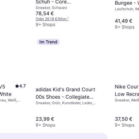
Schuh - Core
Bungee - 
Sneaker, Schwarz
Black/Cloud White
Laufschuh, W
Indigo/Sil
78,54 €
Synthetik
Oder 26,18 €/Mon.
¹
41,49 €
9+ Shops
9+ Shops
Im Trend
4.7
Nike Cour
 V5
adidas Kid's Grand Court
Low Recra
White
00s Shoes - Collegiate
Sneaker, Weiß
rau, Weiß,
White/Bla
Sneaker, Grün, Kunstleder, Leder,
Green/Off White/Gum
unstleder,
Velourleder
Stoff
23,99 €
37,50 €
9+ Shops
9+ Shops