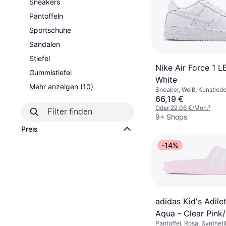
Sneakers
Pantoffeln
Sportschuhe
Sandalen
Stiefel
Nike Air Force 1 L
Gummistiefel
White
Mehr anzeigen (10)
Sneaker, Weiß, Kunstleder
Synthetik
66,19 €
Oder 22,06 €/Mon.
¹
9+ Shops
Preis
-14%
adidas Kid's Adile
Aqua - Clear Pink
Pantoffel, Rosa, Syntheti
White/Clear Pink