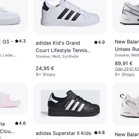
4.3
New Balan
E GS -
4.9
adidas Kid's Grand
Unisex Ru
Court Lifestyle Tennis
Sneaker, Wei
, Leder,
Sneaker, Weiß, Synthetik
Lace-Up - Cloud
89,91 €
White/Core Black
24,95 €
Oder 29,97 €
9+ Shops
9+ Shops
4.6
tte
/Cloud
4.8
adidas Superstar II Kids
New Balanc
k