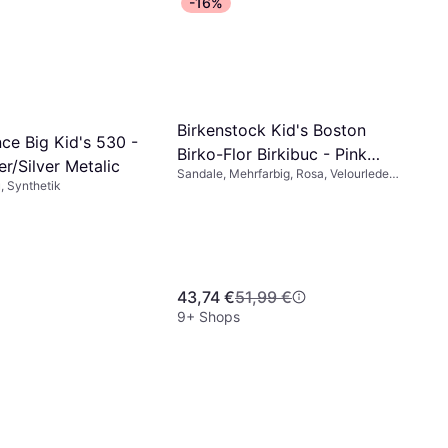
-16%
Birkenstock Kid's Boston
ce Big Kid's 530 -
Birko-Flor Birkibuc - Pink
r/Silver Metalic
Sandale, Mehrfarbig, Rosa, Velourleder,
Clay
, Synthetik
Synthetik, Kunstleder, Kork,
Nubukleder, Leder
43,74 €
51,99 €
9+ Shops