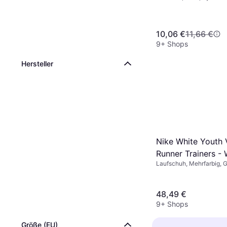
10,06 €
11,66 €
9+ Shops
Hersteller
Nike White Youth
Runner Trainers - 
Laufschuh, Mehrfarbig, G
Schwarz, Braun, Textil, K
Netzgewebe, Synthetik, 
48,49 €
9+ Shops
Größe (EU)