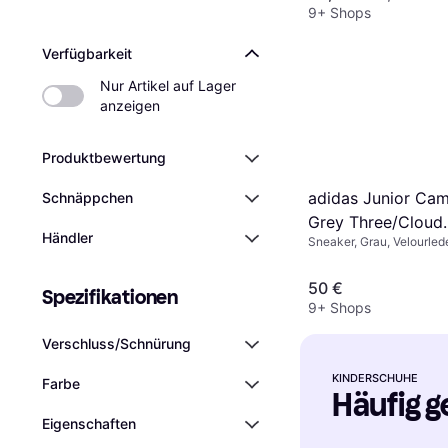
9+ Shops
Verfügbarkeit
Nur Artikel auf Lager 
anzeigen
Produktbewertung
adidas Junior Cam
Schnäppchen
Grey Three/Cloud
Händler
Sneaker, Grau, Velourled
White/Cloud Whit
50 €
Spezifikationen
9+ Shops
Verschluss/Schnürung
KINDERSCHUHE
Farbe
Häufig g
Eigenschaften