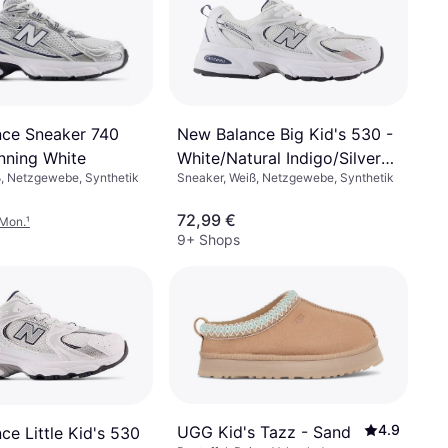
New Balance Big Kid's 530 -
ce Sneaker 740
White/Natural Indigo/Silver
nning White
Sneaker, Weiß, Netzgewebe, Synthetik
ß, Netzgewebe, Synthetik
Metallic
72,99 €
/Mon.
¹
9+ Shops
4.9
UGG Kid's Tazz - Sand
e Little Kid's 530