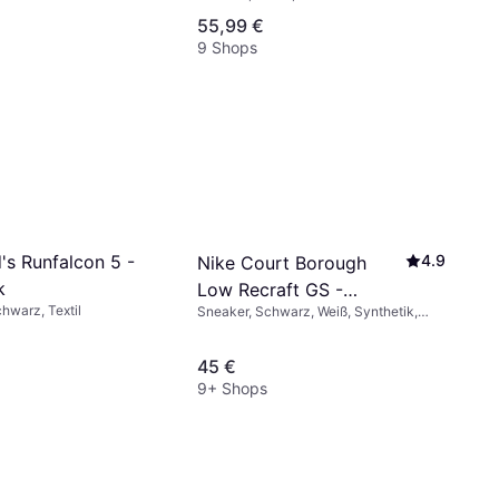
55,99 €
9 Shops
's Runfalcon 5 -
4.9
Nike Court Borough
k
Low Recraft GS -
hwarz, Textil
Sneaker, Schwarz, Weiß, Synthetik,
White/Black
Kunstleder
45 €
9+ Shops