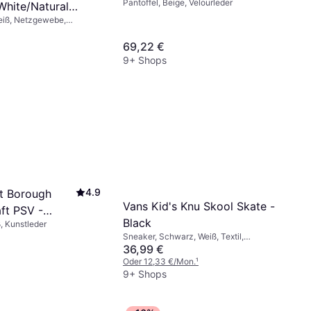
Pantoffel, Beige, Velourleder
White/Natural
eiß, Netzgewebe,
ver Metallic
69,22 €
9+ Shops
4.9
t Borough
Vans Kid's Knu Skool Skate -
ft PSV -
Black
, Kunstleder
ck
Sneaker, Schwarz, Weiß, Textil,
Velourleder, Stoff, Canvas, Leder
36,99 €
Oder 12,33 €/Mon.
¹
9+ Shops