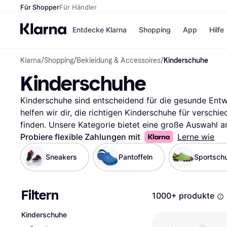
Für Shopper
Für Händler
Entdecke Klarna
Shopping
App
Hilfe
Klarna
/
Shopping
/
Bekleidung & Accessoires
/
Kinderschuhe
Zahlungsmethoden
Shops
Kinderschuhe
Zahlungsmethoden
Kaufla
Sofort bezahlen
eBay
Bezahle in 3
Temu
Kinderschuhe sind entscheidend für die gesunde Entwi
Teilzahlungen
Samsu
helfen wir dir, die richtigen Kinderschuhe für verschi
Bezahle in bis zu 30
SHEIN
finden. Unsere Kategorie bietet eine große Auswahl an
Tagen
praktischen Filtern durchsuchen kannst. Ob du nach T
Probiere flexible Zahlungen mit
Lerne wie
Ratenzahlung
suchst, unsere Filter leiten dich schnell zu den pass
Sneakers
Pantoffeln
Alle Shops
Sportsch
Preis oder Größe filtern, um deine Auswahl einzugrenz
die deinem Kind am besten passen. Lies die Bewertun
deren Erfahrungen zu erfahren und die richtige Wahl z
Filtern
1000+ produkte
nach den besten Kinderschuhen und sorge dafür, dass 
unterwegs ist.
Mehr über kinderschuhe »
Kinderschuhe