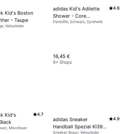
4.6
adidas Kid's Adilette
ck Kid's Boston
Shower - Core
ther - Taupe
Pantoffel, Schwarz, Synthetik
Black/Cloud White/Core
ge, Velourleder
Black
16,45 €
9+ Shops
4.7
k Kid's
4.9
adidas Sneaker
Black
Handball Spezial KI3943
arz, Mikrofaser
Sneaker, Braun, Velourleder
- Grau