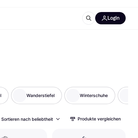
Login
Weitere Informationen
sstattung
M
Was ist Klarna?
Artikel
l
tegorien
Wanderstiefel
Winterschuhe
Fl
Produkte vergleichen
Sortieren nach beliebtheit