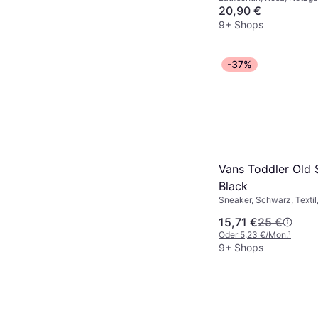
White/Pulse Mage
20,90 €
9+ Shops
-37%
Vans Toddler Old 
Black
Sneaker, Schwarz, Textil,
Canvas
15,71 €
25 €
Oder 5,23 €/Mon.
¹
9+ Shops