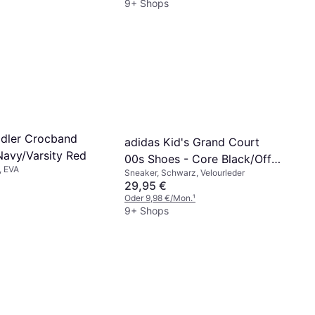
9+ Shops
dler Crocband
adidas Kid's Grand Court
Navy/Varsity Red
00s Shoes - Core Black/Off
, EVA
Sneaker, Schwarz, Velourleder
White/Gum
29,95 €
Oder 9,98 €/Mon.
¹
9+ Shops