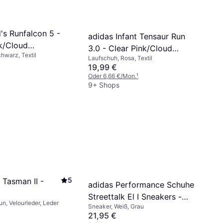
's Runfalcon 5 -
adidas Infant Tensaur Run
k/Cloud
3.0 - Clear Pink/Cloud
hwarz, Textil
ud White
Laufschuh, Rosa, Textil
White/Pulse Magenta
19,99 €
Oder 6,66 €/Mon.
¹
9+ Shops
5
 Tasman II -
adidas Performance Schuhe
Streettalk El I Sneakers -
un, Velourleder, Leder
Sneaker, Weiß, Grau
Blanc
21,95 €