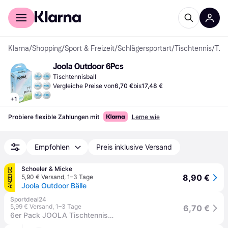
Für Shopper
Für Händler
Klarna
/
Shopping
/
Sport & Freizeit
/
Schlägersportart
/
Tischtennis
/
Tischtennisbälle
Joola Outdoor 6Pcs
Tischtennisball
Vergleiche Preise von
6,70 €
bis
17,48 €
+
1
Probiere flexible Zahlungen mit
Lerne wie
Empfohlen
Preis inklusive Versand
Schoeler & Micke
ANZEIGE
8,90 €
5,90 € Versand
,
1–3 Tage
Joola Outdoor Bälle
Sportdeal24
5,99 € Versand
,
1–3 Tage
6,70 €
6er Pack JOOLA Tischtennisbälle Outdoor