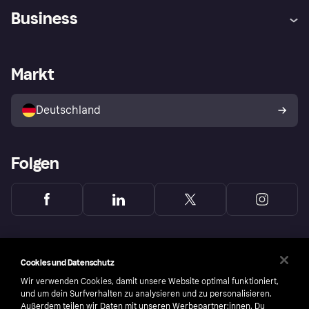
Hilfe
Beschwerden
Business
Einloggen
Sicher shoppen mit Klarna
Händlersupport
Entwicklerseite
Mit Klarna einkaufen
Festgeld
Händlerportal
Betriebsstatus
Markt
Klarna App
Datenschutzeinstellungen
Mit Klarna verkaufen
Plattformen und Partner
Shops entdecken
Dein Widerrufsrecht
Deutschland
Käuferschutzrichtlinie
Folgen
Cookies und Datenschutz
Wir verwenden Cookies, damit unsere Website optimal funktioniert,
und um dein Surfverhalten zu analysieren und zu personalisieren.
Außerdem teilen wir Daten mit unseren Werbepartner:innen. Du