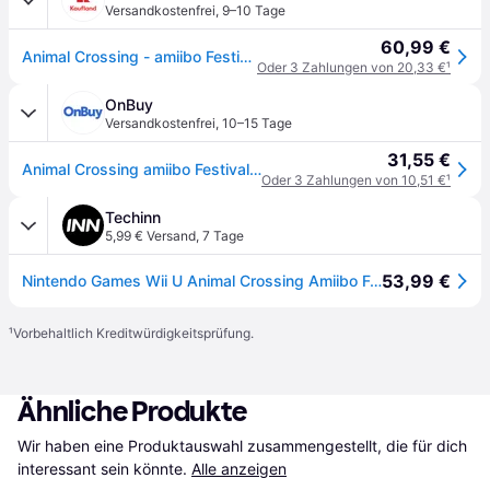
Versandkostenfrei
,
9–10 Tage
60,99 €
Animal Crossing - amiibo Festival Bundle - WiiU
Oder 3 Zahlungen von 20,33 €
¹
OnBuy
Versandkostenfrei
,
10–15 Tage
31,55 €
Animal Crossing amiibo Festival (Nintendo Wii U)
Oder 3 Zahlungen von 10,51 €
¹
Techinn
5,99 € Versand
,
7 Tage
53,99 €
Nintendo Games Wii U Animal Crossing Amiibo Festival 2 Amiibo Figures + 3 Amiibo Cards Mehrfarbig PAL
¹
Vorbehaltlich Kreditwürdigkeitsprüfung.
Ähnliche Produkte
Wir haben eine Produktauswahl zusammengestellt, die für dich 
interessant sein könnte.
Alle anzeigen