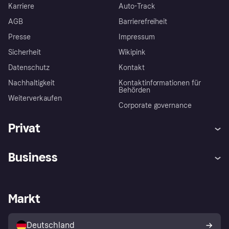
Karriere
Auto-Track
AGB
Barrierefreiheit
Presse
Impressum
Sicherheit
Wikipink
Datenschutz
Kontakt
Nachhaltigkeit
Kontaktinformationen für
Behörden
Weiterverkaufen
Corporate governance
Privat
Hilfe
Beschwerden
Business
Einloggen
Sicher shoppen mit Klarna
Händlersupport
Entwicklerseite
Mit Klarna einkaufen
Festgeld
Händlerportal
Betriebsstatus
Markt
Klarna App
Datenschutzeinstellungen
Mit Klarna verkaufen
Plattformen und Partner
Shops entdecken
Dein Widerrufsrecht
Deutschland
Käuferschutzrichtlinie