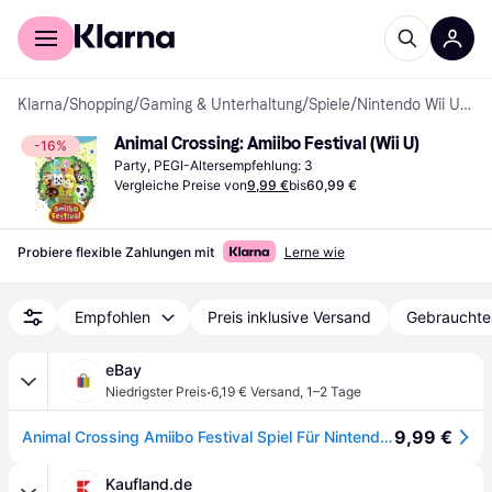
Für Shopper
Für Händler
Klarna
/
Shopping
/
Gaming & Unterhaltung
/
Spiele
/
Nintendo Wii U-Spiele
Animal Crossing: Amiibo Festival (Wii U)
-16%
Party, PEGI-Altersempfehlung: 3
Vergleiche Preise von
9,99 €
bis
60,99 €
Probiere flexible Zahlungen mit
Lerne wie
Empfohlen
Preis inklusive Versand
Gebrauchte
eBay
·
Niedrigster Preis
6,19 € Versand
,
1–2 Tage
9,99 €
Animal Crossing Amiibo Festival Spiel Für Nintendo Wiiu Neu Ovp - Usk Ab 0 Jahre
Kaufland.de