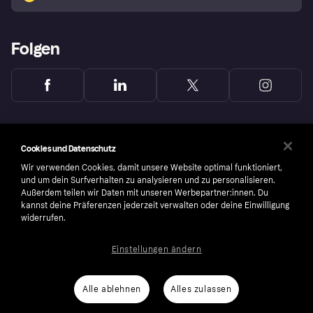
Folgen
Cookies und Datenschutz
Wir verwenden Cookies, damit unsere Website optimal funktioniert,
und um dein Surfverhalten zu analysieren und zu personalisieren.
Außerdem teilen wir Daten mit unseren Werbepartner:innen. Du
kannst deine Präferenzen jederzeit verwalten oder deine Einwilligung
widerrufen.
Einstellungen ändern
Copyright © 2005-2026 Klarna Bank AB (publ). Headquarters: Stockholm, Sweden. All
rights reserved. Klarna Bank AB (publ). Sveavägen 46, 111 34 Stockholm. Organization
number: 556737-0431
Alle ablehnen
Alles zulassen
Nutzungsbedingungen
Cookies
Klarna.com