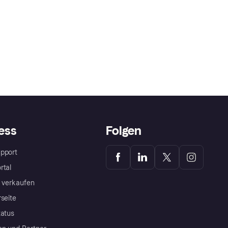
ess
Folgen
pport
rtal
a verkaufen
rseite
tatus