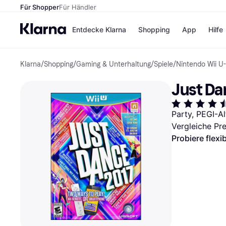
Für Shopper
Für Händler
Entdecke Klarna
Shopping
App
Hilfe
Klarna
/
Shopping
/
Gaming & Unterhaltung
/
Spiele
/
Nintendo Wii U-
Zahlungsmethoden
Shops
Zahlungsmethoden
Kaufla
Just Da
Sofort bezahlen
eBay
Bezahle in 3
Temu
Teilzahlungen
Samsu
Party, PEGI-A
Bezahle in bis zu 30
SHEIN
Vergleiche Pr
Tagen
Ratenzahlung
Probiere flexi
Alle Shops