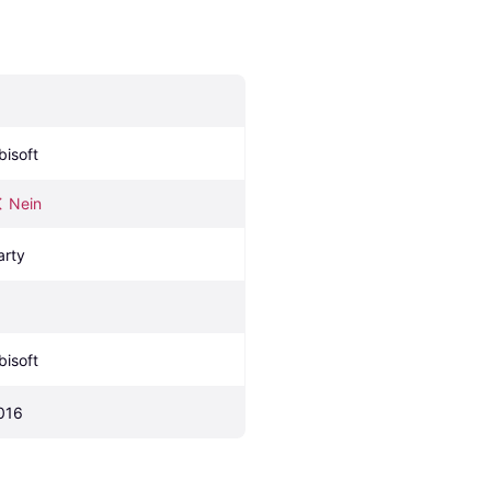
bisoft
Nein
arty
bisoft
016