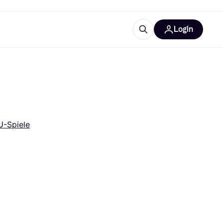
Login
Weitere Informationen
sstattung
M
Was ist Klarna?
Artikel
U-Spiele
tegorien