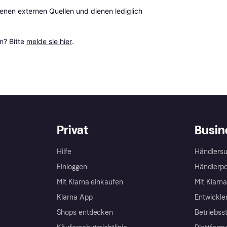
en externen Quellen und dienen lediglich 
? Bitte 
melde sie hier
.
Privat
Busin
Hilfe
Händlersu
Einloggen
Händlerpo
Mit Klarna einkaufen
Mit Klarn
Klarna App
Entwickle
Shops entdecken
Betriebss