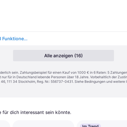
Leatherman WAVE Plus LTG832524 Multitool Anzahl Funktionen 18
Alle anzeigen (16)
derlich sein. Zahlungsbeispiel für einen Kauf von 1000 € in 6 Raten: 5 Zahlunge
t nur für in Deutschland lebende Personen über 18 Jahre. Vorbehaltlich der Zu
n 46, 111 34 Stockholm, Reg. Nr.: 556737-0431. Siehe Bedingungen und weitere 
für dich interessant sein könnte.
Im Trend