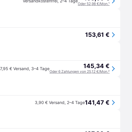
Versandkostenfrei
,
2–4 Tage
Oder 52,98 €/Mon.
¹
153,61 €
145,34 €
7,95 € Versand
,
3–4 Tage
Oder 6 Zahlungen von 25,12 €/Mon.
²
141,47 €
3,90 € Versand
,
2–4 Tage