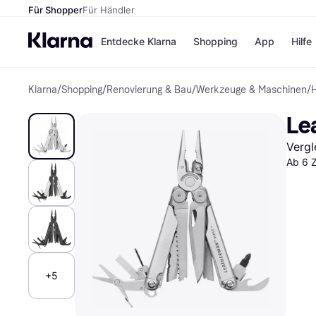
Für Shopper
Für Händler
Entdecke Klarna
Shopping
App
Hilfe
Klarna
/
Shopping
/
Renovierung & Bau
/
Werkzeuge & Maschinen
/
Zahlungsmethoden
Shops
Zahlungsmethoden
Kaufla
Le
Sofort bezahlen
eBay
Bezahle in 3
Temu
Vergl
Teilzahlungen
Samsu
Bezahle in bis zu 30
SHEIN
Ab 6 
Tagen
Ratenzahlung
Alle Shops
+5