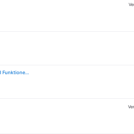
Ve
Leatherman WAVE Plus LTG832524 Multitool Anzahl Funktionen 18 Geschütz-Grau
Ve