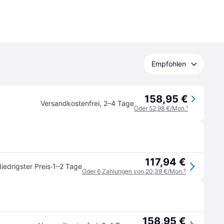
Empfohlen
158,95 €
Versandkostenfrei
,
2–4 Tage
Oder 52,98 €/Mon.
¹
117,94 €
·
iedrigster Preis
1–2 Tage
Oder 6 Zahlungen von 20,39 €/Mon.
²
158,95 €