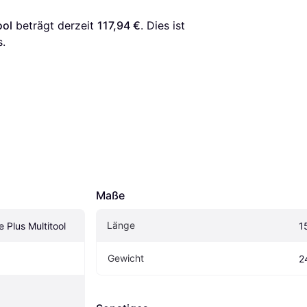
ool
 beträgt derzeit 
117,94 €
. Dies ist 
.
Maße
Länge
Plus Multitool
1
Gewicht
2