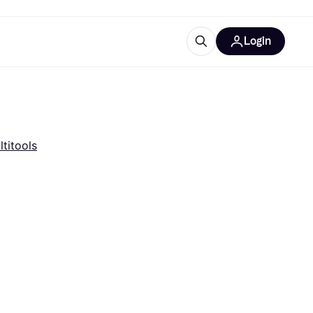
Login
Weitere Informationen
sstattung
M
Was ist Klarna?
Artikel
ltitools
tegorien