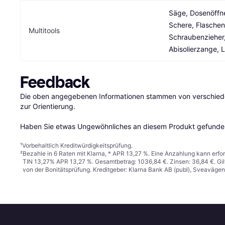
Säge, Dosenöffner
Schere, Flaschenö
Multitools
Schraubenzieher, 
Abisolierzange, L
Feedback
Die oben angegebenen Informationen stammen von verschieden
zur Orientierung.

Haben Sie etwas Ungewöhnliches an diesem Produkt gefunden
¹
Vorbehaltlich Kreditwürdigkeitsprüfung.
²
Bezahle in 6 Raten mit Klarna, * APR 13,27 %. Eine Anzahlung kann erfor
TIN 13,27% APR 13,27 %. Gesamtbetrag: 1036,84 €. Zinsen: 36,84 €. Gil
von der Bonitätsprüfung. Kreditgeber: Klarna Bank AB (publ), Sveaväge