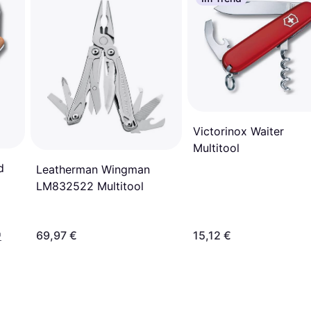
Victorinox Waiter
Multitool
d
Leatherman Wingman
LM832522 Multitool
69,97 €
15,12 €
¹