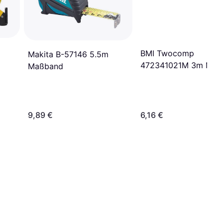
BMI Twocomp
Makita B-57146 5.5m
472341021M 3m Maß
Maßband
9,89 €
6,16 €