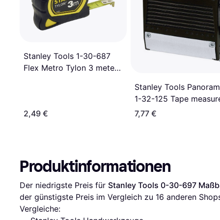
Stanley Tools 1-30-687
Flex Metro Tylon 3 meter
Maßband
Stanley Tools Panoram
1-32-125 Tape measur
Maßband
2,49 €
7,77 €
Produktinformationen
Der niedrigste Preis für 
Stanley Tools 0-30-697 Maß
der günstigste Preis im Vergleich zu 
16
 anderen Shops
Vergleiche: