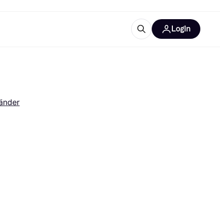
Login
Weitere Informationen
sstattung
M
Was ist Klarna?
Artikel
änder
tegorien