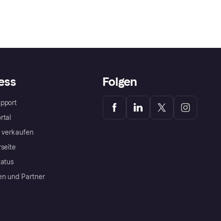
ess
Folgen
pport
rtal
a verkaufen
rseite
tatus
en und Partner