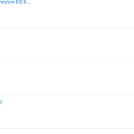
Stanley Taschenrollbandmaß Tylon™ L.5m B.19mm mm/cm EG II Ku.Gürtelclip SB
7