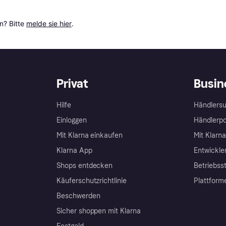
? Bitte 
melde sie hier
.
Privat
Busin
Hilfe
Händlersu
Einloggen
Händlerpo
Mit Klarna einkaufen
Mit Klarn
Klarna App
Entwickle
Shops entdecken
Betriebss
Käuferschutzrichtlinie
Plattform
Beschwerden
Sicher shoppen mit Klarna