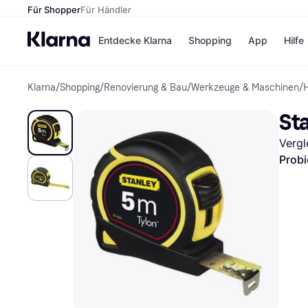
Für Shopper
Für Händler
Entdecke Klarna
Shopping
App
Hilfe
Klarna
/
Shopping
/
Renovierung & Bau
/
Werkzeuge & Maschinen
/
Zahlungsmethoden
Shops
Zahlungsmethoden
Kaufla
St
Sofort bezahlen
eBay
Bezahle in 3
Temu
Vergl
Teilzahlungen
Samsu
Bezahle in bis zu 30
SHEIN
Probi
Tagen
Ratenzahlung
Alle Shops