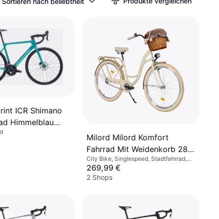
Produkte vergleichen
Sortieren nach beliebtheit
print ICR Shimano
ad Himmelblau
d
rrad
Milord Milord Komfort
Fahrrad Mit Weidenkorb 28
City Bike, Singlespeed, Stadtfahrrad,
Zoll Creme-Braun
28"
269,99 €
Damenfahrrad
2 Shops