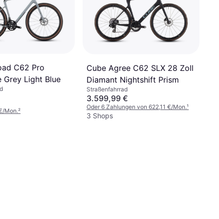
oad C62 Pro
Cube Agree C62 SLX 28 Zoll
 Grey Light Blue
Diamant Nightshift Prism
d
Straßenfahrrad
3.599,99 €
Oder 6 Zahlungen von 622,11 €/Mon.
¹
€/Mon.
²
3 Shops