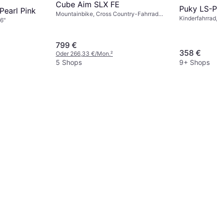
Cube Aim SLX FE
Puky LS-P
Pearl Pink
Mountainbike, Cross Country-Fahrrad,
Kinderfahrrad
16"
Trailbike, 27,5", 29"
799 €
358 €
Oder 266,33 €/Mon.
²
5 Shops
9+ Shops