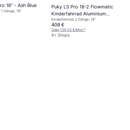
ro 18" - Ash Blue
Puky LS Pro 18-2 Flowmatic
, 1 Gänge, 18"
Kinderfahrrad Aluminium
Kinderfahrrad, 2 Gänge, 18"
Anthrazit
409 €
Oder 136,33 €/Mon.
²
9+ Shops