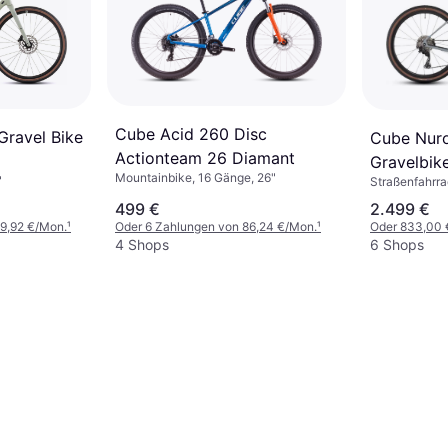
Cube Acid 260 Disc
Gravel Bike
Cube Nur
Actionteam 26 Diamant
Gravelbike
Mountainbike, 16 Gänge, 26"
"
Straßenfahrra
499 €
2.499 €
89,92 €/Mon.
¹
Oder 6 Zahlungen von 86,24 €/Mon.
¹
Oder 833,00 
4 Shops
6 Shops