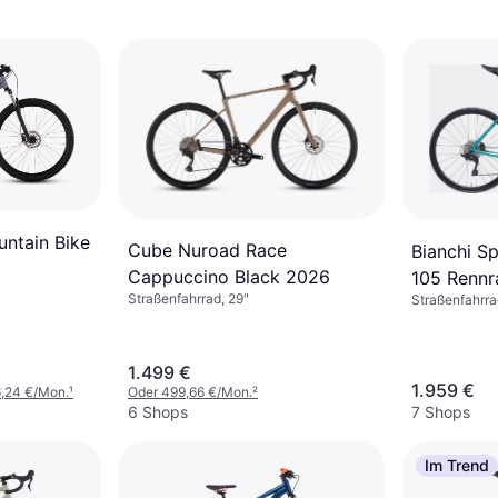
ntain Bike
Cube Nuroad Race
Bianchi S
Cappuccino Black 2026
105 Rennr
Straßenfahrrad, 29"
Straßenfahrra
Herrenfah
1.499 €
1.959 €
6,24 €/Mon.
¹
Oder 499,66 €/Mon.
²
6 Shops
7 Shops
Im Trend