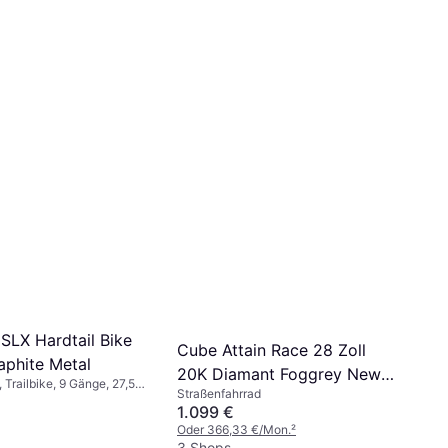
SLX Hardtail Bike
Cube Attain Race 28 Zoll
aphite Metal
20K Diamant Foggrey New
Trailbike, 9 Gänge, 27,5",
Straßenfahrrad
Shift
1.099 €
Oder 366,33 €/Mon.
²
3 Shops