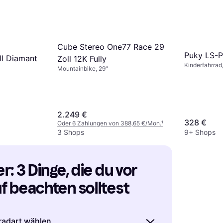
Cube Stereo One77 Race 29
Puky LS-P
l Diamant
Zoll 12K Fully
Kinderfahrrad
Mountainbike, 29"
2.249 €
328 €
Oder 6 Zahlungen von 388,65 €/Mon.
¹
3 Shops
9+ Shops
: 3 Dinge, die du vor 
 beachten solltest
radart wählen