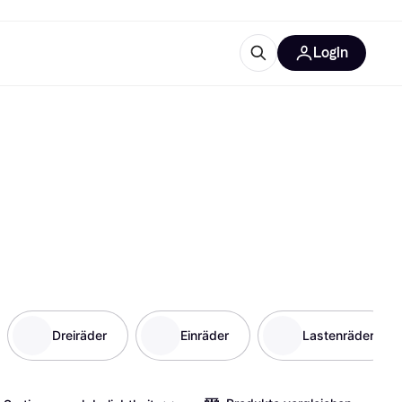
Login
Weitere Informationen
sstattung
M
Was ist Klarna?
Artikel
tegorien
Dreiräder
Einräder
Lastenräder