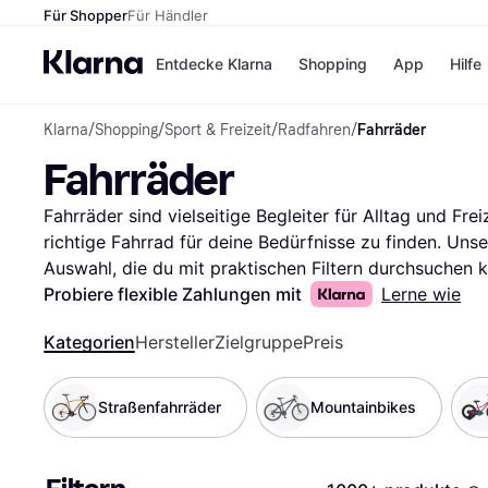
Für Shopper
Für Händler
Entdecke Klarna
Shopping
App
Hilfe
Klarna
/
Shopping
/
Sport & Freizeit
/
Radfahren
/
Fahrräder
Zahlungsmethoden
Shops
Fahrräder
Zahlungsmethoden
Kaufla
Sofort bezahlen
eBay
Bezahle in 3
Temu
Fahrräder sind vielseitige Begleiter für Alltag und Freize
Teilzahlungen
Samsu
richtige Fahrrad für deine Bedürfnisse zu finden. Unser
Bezahle in bis zu 30
SHEIN
Auswahl, die du mit praktischen Filtern durchsuchen ka
Tagen
Mountainbike oder Rennrad suchst, unsere Filter leite
Probiere flexible Zahlungen mit
Lerne wie
Ratenzahlung
Du kannst nach Marke, Preis oder Bewertungen filtern
Alle Shops
Kategorien
Hersteller
Zielgruppe
Preis
So findest du schnell das Fahrrad, das zu dir passt. 
über die Erfahrungen anderer zu erfahren und die richt
deine Suche nach dem besten Fahrrad und finde den pe
Straßenfahrräder
Mountainbikes
Tour.
Mehr über fahrräder »